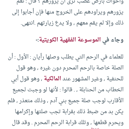
وأخوات بأرض غصب ترى أن يزورهم ؟ قال : نعم
يزورهم ويراودهم على الخروج منها فإن أجابوا إلى
ذلك وإلا لم يقم معهم , ولا يدع زيارتهم .انتهى.
وجاء في
الموسوعة الفقهية الكويتية
:-
للعلماء في الرحم التي يطلب وصلها رأيان : الأول : أن
الصلة خاصة بالرحم المحرم دون غيره , وهو قول
للحنفية , وغير المشهور عند
المالكية
, وهو قول أبي
الخطاب من الحنابلة , . قالوا : لأنها لو وجبت لجميع
الأقارب لوجب صلة جميع بني آدم , وذلك متعذر , فلم
يكن بد من ضبط ذلك بقرابة تجب صلتها وإكرامها
ويحرم قطعها , وتلك قرابة الرحم المحرم . وقد قال