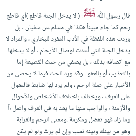
ﷺ
قال رسول الله
: ( لا يدخل الجنة قاطع )أي قاطع
رحم كما جاء مبيناً هكذا في مسلم عن سفيان ، بل
وردت هذه اللفظة في الأدب المفرد للبخاري ، والمراد لا
يدخل الجنة التي أعدت لوصال الأرحام ، أو لا يدخلها
مع اتصافه بذلك ، بل يصفي من خبث القطيعة إما
بالتعذيب أو بالعفو ، وقد ورد الحث فيما لا يحصى من
الأخبار على صلة الرحم ، ولم يرد لها ضابط فالمعول
على العرف ، ويختلف باختلاف الأشخاص والأحوال
والأزمنة ، والواجب منها ما يعد به في العرف واصل ،اً
وما زاد فهو تفضل ومكرمة .ومعنى الرحم والقرابة
وهو من بينك وبينه نسب وإن لم يرث ولو لم يكن