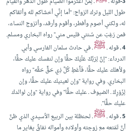
3-
قوله ـ
ـ لِمَنْ اعتزموا الصيام طولَ الدَّهر والقيام
طول الليل وترك الزواج: “أما إنِّي أخشاكم لله وأتقاكم
له، ولكني أصوم وأفطر، وأقوم وأرقد، وأتزوج النساء،
فمن رَغِبَ عن سُنتي فليس مني” رواه البخاري ومسلم.
ﷺ
4 ـ
قوله ـ
ـ في حادث سلمان الفارسي وأبي
الدرداء: “إنَّ لِرَبِّكَ عَلَيْكَ حقًّا وإن لنفسك عليك حقًّا،
ولأهلك عليك حقًّا، فَأَعْطِ كُلَّ ذِي حَقٍّ حَقَّه” رواه
البخاري. وفي رواية “وإن لعينيك عليك حقًّا، وإن
لِزَوْرِكَ ـ الضيوف ـ عليك حقًّا” وفي رواية “وإن لوالدك
عليك حقًّا”.
ﷺ
5 ـ
قوله ـ
ـ لحنظلة بين الربيع الأسيدي الذي ظنَّ
أنَّ تَمَتعه مع زوجته وأولاده وأمواله نفاقٌ يغاير ما