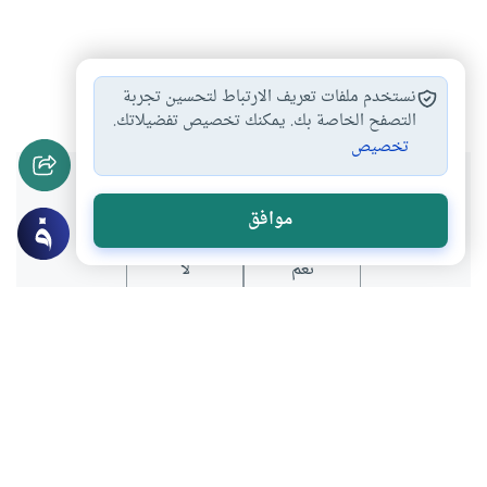
النفس المشغولة
حكم اللعب في…
اللعب والترفيه
#
#
#
نستخدم ملفات تعريف الارتباط لتحسين تجربة
التصفح الخاصة بك. يمكنك تخصيص تفضيلاتك.
تخصيص
هل انتفعت بهذا المحتوى؟
موافق
نعم
لا
موضوعات ذات صلة
الأخلاق والآداب
مجاهدة النفس