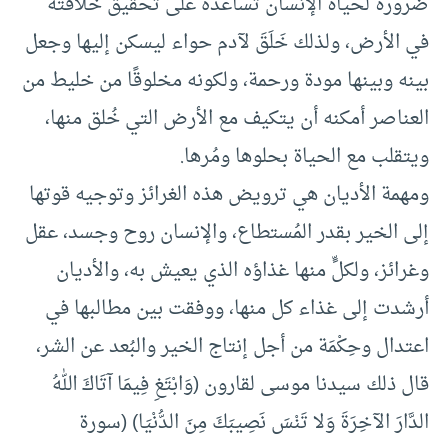
ضرورة لحياة الإنسان تساعده على تحقيق خلافته
في الأرض، ولذلك خَلَقَ لآدم حواء ليسكن إليها وجعل
بينه وبينها مودة ورحمة، ولكونه مخلوقًا من خليط من
العناصر أمكنه أن يتكيف مع الأرض التي خُلق منها،
ويتقلب مع الحياة بحلوها ومُرها.
ومهمة الأديان هي ترويض هذه الغرائز وتوجيه قوتها
إلى الخير بقدر المُستطاع، والإنسان روح وجسد، عقل
وغرائز، ولكلٍّ منها غذاؤه الذي يعيش به، والأديان
أرشدت إلى غذاء كل منها، ووفقت بين مطالبها في
اعتدال وحِكْمَة من أجل إنتاج الخير والبُعد عن الشر،
قال ذلك سيدنا موسى لقارون (وَابْتَغِ فِيمَا آتَاكَ اللهُ
الدَّارَ الآخِرَةَ وَلا تَنْسَ نَصِيبَكَ مِنَ الدُّنْيَا) (سورة