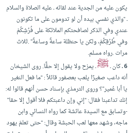
يكون عليه من الجدية عند لقائه ـ عليه الصلاة والسلام
ـ “والذي نفسي بيده أن لو تدومون على ما تكونون
عندي وفي الذكر لصافحتكم الملائكة على فُرُشِكُمْ
وفي طُرُقِكُمْ، ولكن يا حنظلة ساعةٌ وساعةٌ” .ثلاث
مرات .رواه مسلم.
ﷺ
6 ـ
كان ـ
ـ يمزح ولا يقول إلا حقًّا. روى الشيخان
أنه داعب صغيرًا يلعب بعصفور قائلاً : “ما فعل النغير
يا أبا عُمير”؟ وروى الترمذي بإسناد حسن أنهم قالوا له:
إنك تداعبنا فقال: “إني وإن داعبتكم فلا أقول إلا حقا”
-وتسابق مع السيدة عائشة كما رواه النسائي وابن
ماجه، وشهد معها لعب الحبشة وقال: “حتى تعلمَ يهود