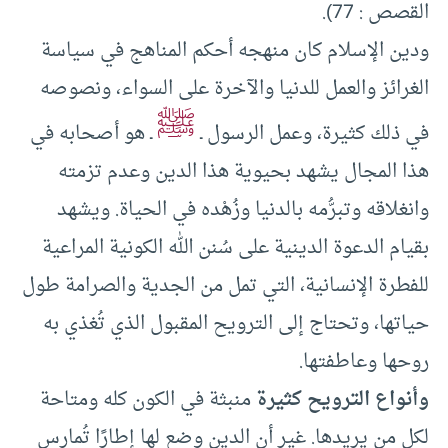
القصص : 77).
ودين الإسلام كان منهجه أحكم المناهج في سياسة
الغرائز والعمل للدنيا والآخرة على السواء، ونصوصه
ﷺ
في ذلك كثيرة، وعمل الرسول ـ
ـ هو أصحابه في
هذا المجال يشهد بحيوية هذا الدين وعدم تزمته
وانغلاقه وتبرُّمه بالدنيا وزُهْده في الحياة. ويشهد
بقيام الدعوة الدينية على سُنن الله الكونية المراعية
للفطرة الإنسانية، التي تمل من الجدية والصرامة طول
حياتها، وتحتاج إلى الترويح المقبول الذي تُغذي به
روحها وعاطفتها.
وأنواع الترويح كثيرة
منبثة في الكون كله ومتاحة
لكل من يريدها. غير أن الدين وضع لها إطارًا تُمارس