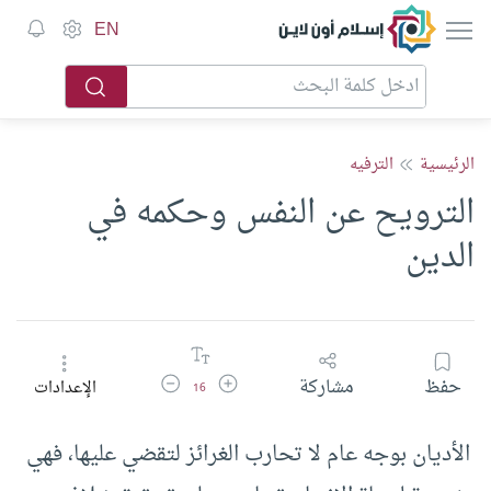
إسلام أون لاين
EN
الرئيسية
الترفيه
الترويح عن النفس وحكمه في
الدين
زيادة حجم الخط
تقليل حجم الخط
حفظ
مشاركة
الإعدادات
16
الأديان بوجه عام لا تحارب الغرائز لتقضي عليها، فهي