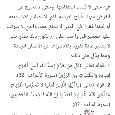
فيه حتى لا يُساء استغلالها، وحتى لا تخرج عن
الغرض منها، فأباح الترفيه الذي لا يصادم نصًا يمنعه
أو حُكمًا مُقررًا في الدين لا يتفق معه، والذي لا يترتب
عليه تقصير في واجب، على أن يكون ذلك بقَدْرٍ حَتَّى
لا يصير عادة تُغريه بالانصراف عن الأعمال الجادة.
ومما يدُل على ذلك:
1 ـ
قوله تعالى: (قُلْ مَنْ حَرَّمَ زِينَةَ اللهِ الَّتي أَخْرَجَ
لِعِبَادِهِ وَالطَّيِّبَاتِ مِنَ الرِّزْقِ) (سورة الأعراف : 32).
2 ـ
قوله تعالى: (يَا أَيُّهَا الَّذِينَ آمَنُوا لا تُحَرِّمُوا طَيِّبَاتِ
مَا أَحَلَّ اللهُ لَكُمْ وَلَا تَعْتَدُوا إِنَّ اللهَ لَا يُحِبُّ الْمُعْتَدِينَ)
(سورة المائدة : 87).
ﷺ