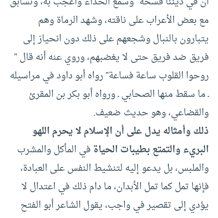
أن في ديننا فسحة” وسمع الحداء وأعجب به، وتسابق
مع بعض الأعراب على ناقته، وشهد الرماة وهم
يتبارون بالنبال وشجعهم على ذلك دون انحياز إلى
فريق ضد فريق حتى لا يغضبهم، وروي عنه أنه قال ”
روحوا القلوب ساعة فساعة” رواه أبو داود في مراسيله
ـ ما سقط منها الصحابي ـ ورواه أبو بكر بن المقرئ
والقضاعي، وهو حديث ضعيف.
ذلك وأمثاله يدل على أن الإسلام لا يحرم اللهو
البريء والتمتع بطيبات الحياة
في المأكل والمشرب
والملبس، بل يدعو إليه لتنشيط النفس على العبادة،
فإنها تمل كما تمل الأبدان، ما دام ذلك في اعتدال لا
يؤدي إلى تقصير في واجب، يقول الشاعر أبو الفتح