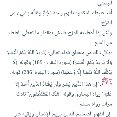
البستي:
أفد طبعك المكدود بالهم راحة يَجُمَّ وعَلِّلْه بشيء من
المَزح
ولكن إذا أعطيته المزح فليكن بمقدار ما تعطي الطعام
من الملح
-وكل ذلك من منطلق قوله تعالى: (يُرِيدُ اللهُ بِكُمْ الْيُسْرَ
وَلَا يُرِيدُ بِكُمْ الْعُسْرَ) (سورة البقرة : 185) وقوله: (لَا
يُكَلِّفُ اللهُ نَفْسًا إِلَّا وُسْعَهَا) (سورة البقرة: 286) قوله ـ
ﷺ
ـ “إن هذا الدِّين يُسْر وَلَن يُشَادَّ الدِّينَ أَحَدٌ إلا
غَلَبَه” رواه البخاري وقوله “هَلَكَ المُتَنَطِّعُون” ثلاث
مرات رواه مسلم.
-إن الفهم الصحيح للدين يريح الإنسان ويقيه شر