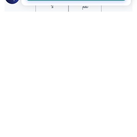
نعم
لا
موضوعات ذات صلة
الحلف والنذر
العبادات
تصوم النذر دون علم زوجها
بسم الله الرحمن الرحيم هل للزوجة أن تصـوم
دون علم زوجها كل إثنين و خميس وهي تقول
إنه نذر؟ وجزاكم الله خيرا.
اقرأ المزيد
العبادات
الحلف والنذر
عدم تسمية المنذور وكفارة اليمين
أذا ذكر بعد ألفاظ النذر لفظ " إن شاء الله"
فينعقد النذر أم لا؟ وما هي كفارة اليمين؟