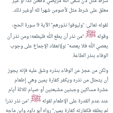
شرط مثل لأن شفى الله مريضي لأفعلن كذا أو غير
معلق على شرط مثل لأصومن شهرا لله أوغير ذلك.
لقوله تعالى: “وليوفوا نذورهم” الآية 9 سورة الحج،
ﷺ
وقوله
: “من نذر أن يطع الله فليطعه؛ ومن نذر أن
يعصي الله فلا يعصه” ؛ولإنعقاد الإجماع على وجوب
الوفاء بنذر الطاعة.
ولكن من عجز عن الوفاء بنذره وشق عليه فإنه يجوز
أن يتحلل من نذره ويكفر كفارة يمين وهي إطعام
عشرة مساكين وجبتين مشبعتين أو صيام ثلاثة أيام
ﷺ
عند عدم القدرة على الإطعام لقوله
: “من نذر نذرا
لم يطقه فكفارته كفارة يمين” رواه أبو داود وابن ماجه