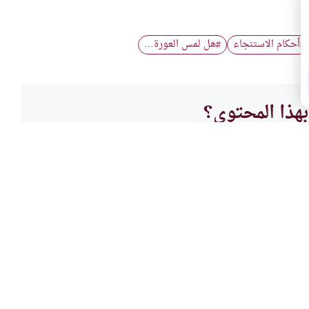
أحكام الاستنجاء
هل لمس العورة…
#
#
هذا المحتوى؟
لا
الطهار
 والمبتدع
حكم ا