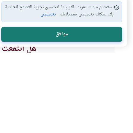
نستخدم ملفات تعريف الارتباط لتحسين تجربة التصفح الخاصة
بك. يمكنك تخصيص تفضيلاتك.
تخصيص
نقض الوضوء
أحكام الطهارة والوضوء
أحكام الوضوء
#
#
#
موافق
هل انتفعت ب
نعم
موضوعات ذات صلة
العبادات
الطهارة و الصلاة
أدعية الوضوء بين المأثور