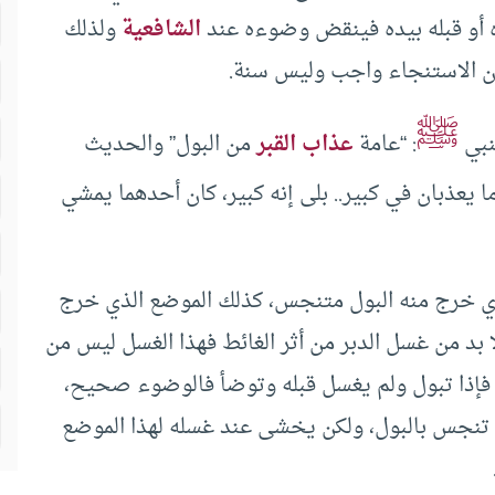
 أو قبله بيده فينقض وضوءه عند
الشافعية
ولذلك
ن الاستنجاء واجب وليس سنة.
ﷺ
نبي
: “عامة
عذاب القبر
من البول” والحديث
وما يعذبان في كبير.. بلى إنه كبير، كان أحدهما يمشي
ي خرج منه البول متنجس، كذلك الموضع الذي خرج
ا بد من غسل الدبر من أثر الغائط فهذا الغسل ليس من
إذا تبول ولم يغسل قبله وتوضأ فالوضوء صحيح،
 تنجس بالبول، ولكن يخشى عند غسله لهذا الموضع