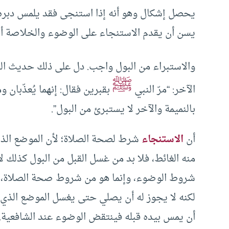
يحصل إشكال وهو أنه إذا استنجى فقد يلمس دبره
يسن أن يقدم الاستنجاء على الوضوء والخلاصة أ
والاستبراء من البول واجب. دل على ذلك حديث ال
ﷺ
الآخر: “مرّ النبي
بقبرين فقال: إنهما يُعذّبان 
بالنميمة والآخر لا يستبرئ من البول”.
أن
الاستنجاء
شرط لصحة الصلاة؛ لأن الموضع الذ
منه الغائط، فلا بد من غسل القبل من البول كذلك ل
شروط الوضوء، وإنما هو من شروط صحة الصلاة، ف
لكنه لا يجوز له أن يصلي حتى يغسل الموضع الذي
أن يمس بيده قبله فينتقض الوضوء عند الشافعية.