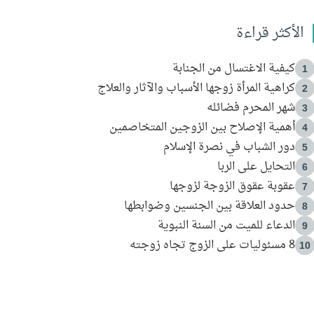
الأكثر قراءة
كيفية الاغتسال من الجنابة
1
كراهية المرأة زوجها الأسباب والآثار والعلاج
2
شهر المحرم فضائله
3
أهمية الإصلاح بين الزوجين المتخاصمين
4
دور الشباب في نصرة الإسلام
5
التحايل على الربا
6
عقوبة عقوق الزوجة لزوجها
7
حدود العلاقة بين الجنسين وضوابطها
8
الدعاء للميت من السنة النبوية
9
8 مسئوليات على الزوج تجاه زوجته
10