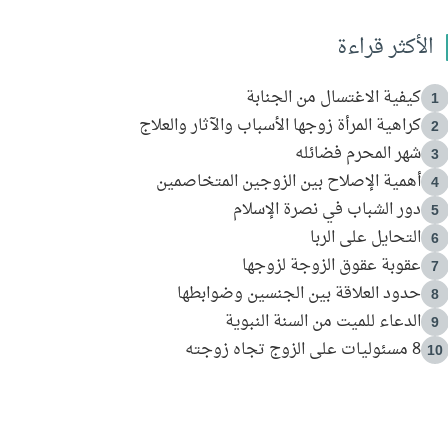
الأكثر قراءة
كيفية الاغتسال من الجنابة
1
كراهية المرأة زوجها الأسباب والآثار والعلاج
2
شهر المحرم فضائله
3
أهمية الإصلاح بين الزوجين المتخاصمين
4
دور الشباب في نصرة الإسلام
5
التحايل على الربا
6
عقوبة عقوق الزوجة لزوجها
7
حدود العلاقة بين الجنسين وضوابطها
8
الدعاء للميت من السنة النبوية
9
8 مسئوليات على الزوج تجاه زوجته
10