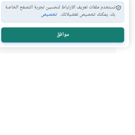
نستخدم ملفات تعريف الارتباط لتحسين تجربة التصفح الخاصة
بك. يمكنك تخصيص تفضيلاتك.
تخصيص
التعامل بالرشوة
حكم الرشوة
الفرق بين الرشوة…
دف
#
#
#
#
تعامل الشركات بالرشوة…
#
موافق
هل انتفعت ب
نعم
موضوعات ذات صلة
فقه المعاملات
الرشوة