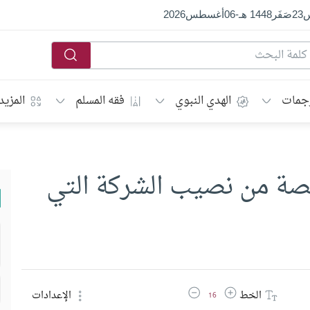
س
23
صَفَر
1448 هـ
-
06
أغسطس
2026
جمات
الهدي النبوي
فقه المسلم
المزيد
قصة من نصيب الشركة التي
زيادة حجم الخط
تقليل حجم الخط
الخط
الإعدادات
16