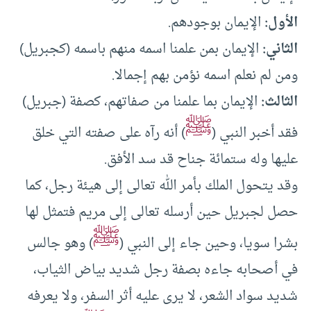
الأول:
الإيمان بوجودهم.
الثاني:
الإيمان بمن علمنا اسمه منهم باسمه (كجبريل)
ومن لم نعلم اسمه نؤمن بهم إجمالا.
الثالث:
الإيمان بما علمنا من صفاتهم، كصفة (جبريل)
ﷺ
فقد أخبر النبي (
) أنه رآه على صفته التي خلق
عليها وله ستمائة جناح قد سد الأفق.
وقد يتحول الملك بأمر الله تعالى إلى هيئة رجل، كما
حصل لجبريل حين أرسله تعالى إلى مريم فتمثل لها
ﷺ
بشرا سويا، وحين جاء إلى النبي (
) وهو جالس
في أصحابه جاءه بصفة رجل شديد بياض الثياب،
شديد سواد الشعر، لا يرى عليه أثر السفر، ولا يعرفه