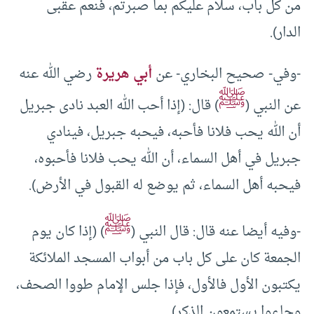
من كل باب، سلام عليكم بما صبرتم، فنعم عقبى
الدار).
-وفي- صحيح البخاري- عن
أبي هريرة
رضي الله عنه
ﷺ
عن النبي (
) قال: (إذا أحب الله العبد نادى جبريل
أن الله يحب فلانا فأحبه، فيحبه جبريل، فينادي
جبريل في أهل السماء، أن الله يحب فلانا فأحبوه،
فيحبه أهل السماء، ثم يوضع له القبول في الأرض).
ﷺ
-وفيه أيضا عنه قال: قال النبي (
) (إذا كان يوم
الجمعة كان على كل باب من أبواب المسجد الملائكة
يكتبون الأول فالأول، فإذا جلس الإمام طووا الصحف،
وجاءوا يستمعون الذكر).