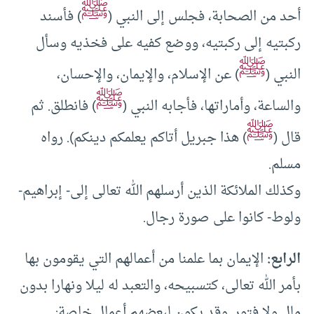
ﷺ
أحد من الصحابة، فجلس إلى النبي (
) فأسند
ركبتيه إلى ركبتيه، ووضع كفيه على فخذيه وسأل
ﷺ
النبي (
) عن الإسلام، والإيمان، والإحسان،
ﷺ
والساعة، وأماراتها، فأجابه النبي (
) فانطلق. ثم
ﷺ
قال (
) هذا جبريل أتاكم يعلمكم دينكم). رواه
مسلم.
وكذلك الملائكة الذين أرسلهم الله تعالى إلى- إبراهيم-
ولوط- كانوا على صورة رجال.
الرابع:
الإيمان بما علمنا من أعمالهم التي يقومون بها
بأمر الله تعالى، كتسبيحه، والتعبد له ليلا ونهارا بدون
ملل ولا فتور. وقد يكون لبعضهم أعمال خاصة: