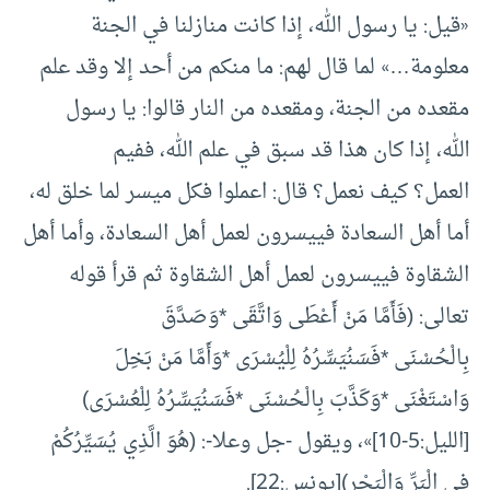
«قيل: يا رسول الله، إذا كانت منازلنا في الجنة
معلومة…» لما قال لهم: ما منكم من أحد إلا وقد علم
مقعده من الجنة، ومقعده من النار قالوا: يا رسول
الله، إذا كان هذا قد سبق في علم الله، ففيم
العمل؟ كيف نعمل؟ قال: اعملوا فكل ميسر لما خلق له،
أما أهل السعادة فييسرون لعمل أهل السعادة، وأما أهل
الشقاوة فييسرون لعمل أهل الشقاوة ثم قرأ قوله
تعالى: (فَأَمَّا مَنْ أَعْطَى وَاتَّقَى *وَصَدَّقَ
بِالْحُسْنَى *فَسَنُيَسِّرُهُ لِلْيُسْرَى *وَأَمَّا مَنْ بَخِلَ
وَاسْتَغْنَى *وَكَذَّبَ بِالْحُسْنَى *فَسَنُيَسِّرُهُ لِلْعُسْرَى)
[الليل:5-10]»، ويقول -جل وعلا-: (هُوَ الَّذِي يُسَيِّرُكُمْ
فِي الْبَرِّ وَالْبَحْرِ)[يونس:22].