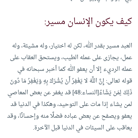
كيف يكون الإنسان مسير:
العبد مسير بقدر الله، لكن له اختيار، وله مشيئة، وله
عمل، يجازى على عمله الطيب، ويستحق العقاب على
عمله الرديء إلا أن يعفو الله كما أخبر سبحانه في
قوله تعالى: إِنَّ اللَّهَ لا يَغْفِرُ أَنْ يُشْرَكَ بِهِ وَيَغْفِرُ مَا دُونَ
ذَلِكَ لِمَنْ يَشَاءُ[النساء:48] قد يغفر عن بعض المعاصي
لمن يشاء إذا مات على التوحيد، وهكذا في الدنيا قد
يعفو ويصفح عن بعض عباده فضلًا منه وإحسانًا، وقد
يعاقب على السيئات في الدنيا قبل الآخرة.