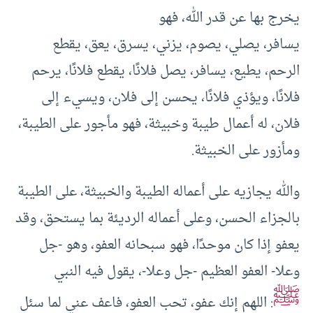
يخرج بها عن قدر الله، فهو
يسافر، يصلي، يصوم، يزني، يسرق، يعق، يقطع
الرحم، يطيع، يسافر، يصل فلانًا، يقطع فلانًا، يرحم
فلانًا، ويؤذي فلانًا، يحسن إلى فلان، ويسيء إلى
فلان، له أعمال طيبة وخبيثة، فهو مأجور على الطيبة،
ومأزور على الخبيثة.
والله يجازيه على أعماله الطيبة والخبيثة، على الطيبة
بالجزاء الحسن، وعلى أعماله الرديئة بما يستحق، وقد
يعفو إذا كان موحدًا، فهو سبحانه العفو، وهو -جل
وعلا- العفو العظيم -جل وعلا-، يقول فيه النبي
ﷺ
: اللهم إنك عفو، تحب العفو، فاعف عني لما سئل