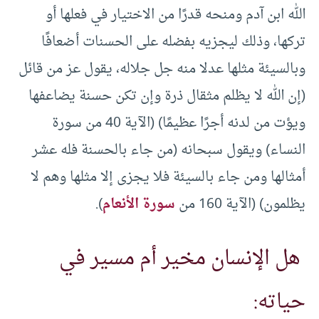
الله ابن آدم ومنحه قدرًا من الاختيار في فعلها أو
تركها، وذلك ليجزيه بفضله على الحسنات أضعافًا
وبالسيئة مثلها عدلا منه جل جلاله، يقول عز من قائل
(إن الله لا يظلم مثقال ذرة وإن تكن حسنة يضاعفها
ويؤت من لدنه أجرًا عظيمًا) (الآية 40 من سورة
النساء) ويقول سبحانه (من جاء بالحسنة فله عشر
أمثالها ومن جاء بالسيئة فلا يجزى إلا مثلها وهم لا
يظلمون) (الآية 160 من
سورة الأنعام
).
هل الإنسان مخير أم مسير في
حياته: