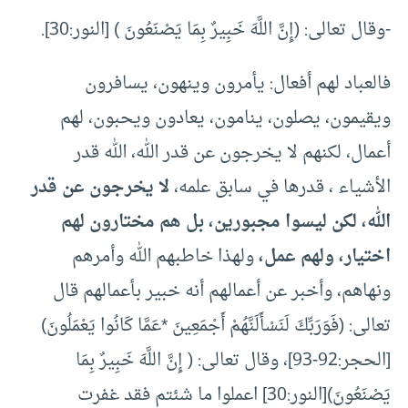
-وقال تعالى: (إِنَّ اللَّهَ خَبِيرٌ بِمَا يَصْنَعُونَ ) [النور:30].
فالعباد لهم أفعال: يأمرون وينهون، يسافرون
ويقيمون، يصلون، ينامون، يعادون ويحبون، لهم
أعمال، لكنهم لا يخرجون عن قدر الله، الله قدر
الأشياء ، قدرها في سابق علمه،
لا يخرجون عن قدر
الله، لكن ليسوا مجبورين، بل هم مختارون لهم
اختيار، ولهم عمل،
ولهذا خاطبهم الله وأمرهم
ونهاهم، وأخبر عن أعمالهم أنه خبير بأعمالهم قال
تعالى: (فَوَرَبِّكَ لَنَسْأَلَنَّهُمْ أَجْمَعِينَ *عَمَّا كَانُوا يَعْمَلُونَ)
[الحجر:92-93]، وقال تعالى: ( إِنَّ اللَّهَ خَبِيرٌ بِمَا
يَصْنَعُونَ)[النور:30] اعملوا ما شئتم فقد غفرت