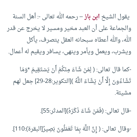
يقول الشيخ
ابن باز
– رحمه الله تعالى -: أهل السنة
والجماعة على أن العبد مخير ومسير لا يخرج عن قدر
الله، والله أعطاه سبحانه العقل يتصرف، يأكل
ويشرب، ويعمل ويأمر وينهى، يسافر ويقيم له أعمال.
-كما قال تعالى: ( لِمَنْ شَاءَ مِنْكُمْ أَنْ يَسْتَقِيمَ *وَمَا
تَشَاءُونَ إِلَّا أَنْ يَشَاءَ اللَّهُ )[التكوير:28-29] جعل لهم
مشيئة.
-قال تعالى: (فَمَنْ شَاءَ ذَكَرَهُ)[المدثر:55].
-وقال تعالى: ( إِنَّ اللَّهَ بِمَا تَعْمَلُونَ بَصِيرٌ[البقرة):110].