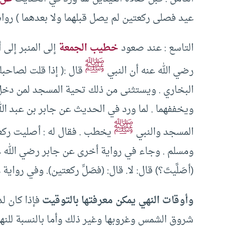
عيد فصلى ركعتين لم يصل قبلهما ولا بعدهما ) رواه
التاسع : عند صعود
خطيب الجمعة
إلى المنبر إلى
ﷺ
رضي الله عنه أن النبي
قال :( إذا قلت لصاحب
البخاري . ويستثنى من ذلك تحية المسجد لمن د
ويخففهما . لما ورد في الحديث عن جابر بن عبد الل
ﷺ
المسجد والنبي
يخطب . فقال له : أصليت ركعتي
ومسلم . وجاء في رواية أخرى عن جابر رضي الله 
(أصَلَّيتَ؟) قال: لا. قال: (فصَلِّ ركعتين). وفي رواية عن
وأوقات النهي يمكن معرفتها بالتوقيت
فإذا كان ل
شروق الشمس وغروبها وغير ذلك وأما بالنسبة للنهي