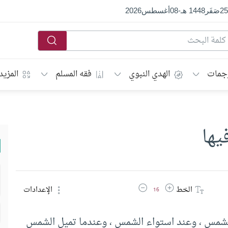
25
صَفَر
1448 هـ
-
08
أغسطس
2026
جمات
الهدي النبوي
فقه المسلم
المزيد
يها
زيادة حجم الخط
تقليل حجم الخط
الخط
الإعدادات
16
الشمس ، وعند استواء الشمس ، وعندما تميل الشمس