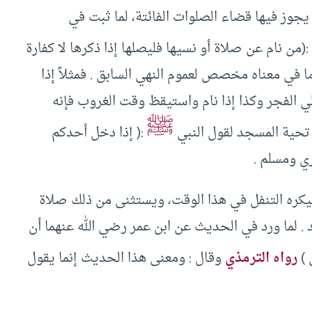
يجوز فيها قضاء الصلوات الفائتة، لما ثبت في
(من نام عن صلاة أو نسيها فليصلها إذا ذكرها لا كفارة
ما في معناه مخصص لعموم النهي السابق . فمثلاً إذا
لفجر وكذا إذا نام واستيقظ وقت الغروب فإنه
ﷺ
تحية المسجد لقول النبي
:( إذا دخل أحدكم
ي ومسلم .
 فيكره التنفل في هذا الوقت، ويستثنى من ذلك صلاة
. لما ورد في الحديث عن ابن عمر رضي الله عنهما أن
 )
رواه الترمذي
وقال : ومعنى هذا الحديث إنما يقول