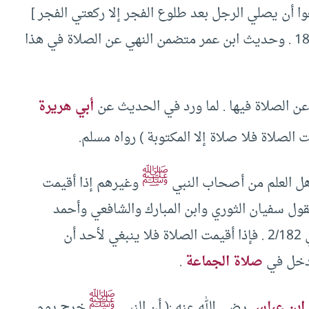
هوا أن يصلي الرجل بعد طلوع الفجر إلا ركعتي الفجر ]
مع شرحه عارضة الأحوذي 2/179-180 . وحديث ابن عمر متضمن النهي عن الصلاة في هذا
 عن الصلاة فيها . لما ورد في الحديث عن
أبي هريرة
ت الصلاة فلا صلاة إلا المكتوبة ) رواه مسلم.
ﷺ
أهل العلم من أصحاب النبي
وغيرهم إذا أقيمت
يقول سفيان الثوري وابن المبارك والشافعي وأحمد
وإسحاق ] سنن الترمذي مع شرحه عارضة الأحوذي 2/182 . فإذا أقيمت الصلاة فلا ينبغي لأحد أن
يدخل في
صلاة الجماعة
.
ﷺ
ابن عباس
رضي الله عنه :( أن النبي
خرج يوم