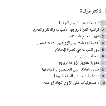
الأكثر قراءة
كيفية الاغتسال من الجنابة
1
كراهية المرأة زوجها الأسباب والآثار والعلاج
2
شهر المحرم فضائله
3
أهمية الإصلاح بين الزوجين المتخاصمين
4
دور الشباب في نصرة الإسلام
5
التحايل على الربا
6
عقوبة عقوق الزوجة لزوجها
7
حدود العلاقة بين الجنسين وضوابطها
8
الدعاء للميت من السنة النبوية
9
8 مسئوليات على الزوج تجاه زوجته
10