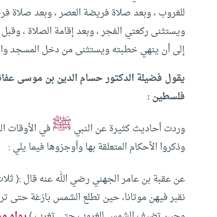
للغروب ، وبعد صلاة فريضة العصر ، وبعد صلاة فريض
ويستثنى ركعتي الفجر ، وبعد إقامة الصلاة ، وقبل
إلى أن ينهي خطبته ويستثنى من دخل المسجد وا
يقول فضيلة الدكتور حسام الدين بن موسى عفانة
فلسطين :
ﷺ
وردت أحاديث كثيرة عن النبي
في الأوقات الم
وذكروا الأحكام المتعلقة بها وأوجزوها فيما يلي :
عن عقبة بن عامر الجهني رضي الله عنه قال :( ثل
نقبر فيهن موتانا، حين تطلع الشمس بازغة حتى تر
وحين تضيف الشمس للغروب حتى تغرب )
رواه م