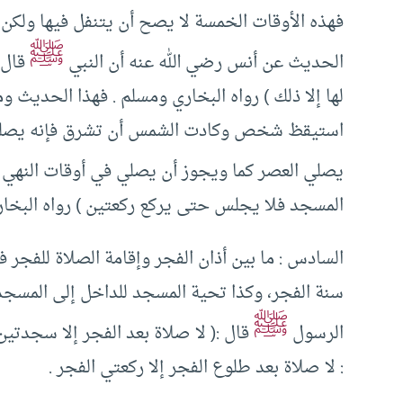
فهذه الأوقات الخمسة لا يصح أن يتنفل فيها ولكن 
ﷺ
الحديث عن أنس رضي الله عنه أن النبي
قال :
لها إلا ذلك ) رواه البخاري ومسلم . فهذا الحديث و
استيقظ شخص وكادت الشمس أن تشرق فإنه يصلي ا
يصلي العصر كما ويجوز أن يصلي في أوقات النهي 
المسجد فلا يجلس حتى يركع ركعتين ) رواه البخار
السادس : ما بين أذان الفجر وإقامة الصلاة للفجر
سنة الفجر، وكذا تحية المسجد للداخل إلى المسجد 
ﷺ
الرسول
قال :( لا صلاة بعد الفجر إلا سجدتين
: لا صلاة بعد طلوع الفجر إلا ركعتي الفجر .