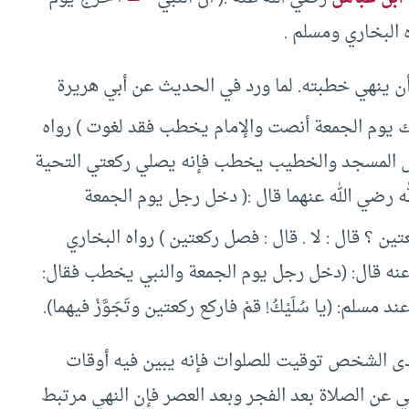
 البخاري ومسلم .
 أن ينهي خطبته. لما ورد في الحديث عن أبي هريرة
ك يوم الجمعة أنصت والإمام يخطب فقد لغوت ) رواه
خل المسجد والخطيب يخطب فإنه يصلي ركعتي التحية
ه رضي الله عنهما قال :( دخل رجل يوم الجمعة
ن ؟ قال : لا . قال : فصل ركعتين ) رواه البخاري
عنه قال: (دخل رجل يوم الجمعة والنبي يخطب فقال:
د مسلم: (يا سُلَيْكُ! قمْ فاركع ركعتين وتَجَوَّزْ فيهما).
دى الشخص توقيت للصلوات فإنه يبين فيه أوقات
 عن الصلاة بعد الفجر وبعد العصر فإن النهي مرتبط