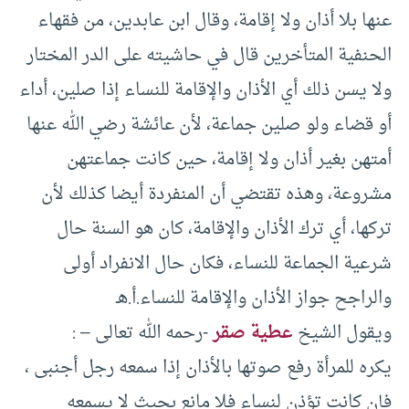
عنها بلا أذان ولا إقامة، وقال ابن عابدين، من فقهاء
الحنفية المتأخرين قال في حاشيته على الدر المختار
ولا يسن ذلك أي الأذان والإقامة للنساء إذا صلين، أداء
أو قضاء ولو صلين جماعة، لأن عائشة رضي الله عنها
أمتهن بغير أذان ولا إقامة، حين كانت جماعتهن
مشروعة، وهذه تقتضي أن المنفردة أيضا كذلك لأن
تركها، أي ترك الأذان والإقامة، كان هو السنة حال
شرعية الجماعة للنساء، فكان حال الانفراد أولى
والراجح جواز الأذان والإقامة للنساء.أ.هـ
ويقول الشيخ
عطية صقر
-رحمه الله تعالى – :
يكره للمرأة رفع صوتها بالأذان إذا سمعه رجل أجنبى ،
فإن كانت تؤذن لنساء فلا مانع بحيث لا يسمعه