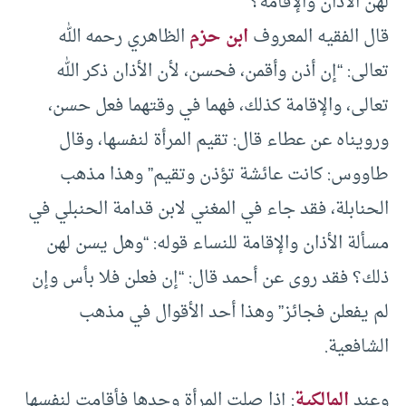
لهن الأذان والإقامة؟
قال الفقيه المعروف
ابن حزم
الظاهري رحمه الله
تعالى: “إن أذن وأقمن، فحسن، لأن الأذان ذكر الله
تعالى، والإقامة كذلك، فهما في وقتهما فعل حسن،
ورويناه عن عطاء قال: تقيم المرأة لنفسها، وقال
طاووس: كانت عائشة تؤذن وتقيم” وهذا مذهب
الحنابلة، فقد جاء في المغني لابن قدامة الحنبلي في
مسألة الأذان والإقامة للنساء قوله: “وهل يسن لهن
ذلك؟ فقد روى عن أحمد قال: “إن فعلن فلا بأس وإن
لم يفعلن فجائز” وهذا أحد الأقوال في مذهب
الشافعية.
وعند
المالكية
: إذا صلت المرأة وحدها فأقامت لنفسها