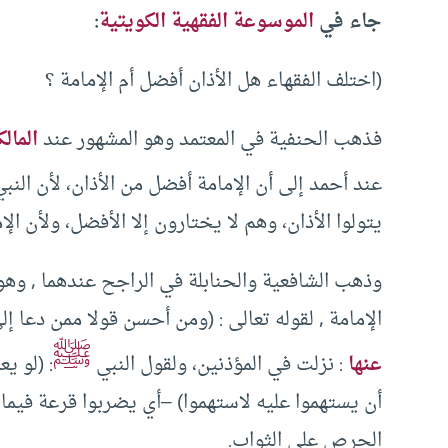
جاء في
الموسوعة الفقهية الكويتية
:
(اختلف الفقهاء هل الأذان أفضل أم الإمامة ؟
فذهب الحنفية في المعتمد وهو المشهور عند
المالك
عند أحمد إلى أن الإمامة أفضل من الأذان، لأن النب
يتولوا الأذان، وهم لا يختارون إلا الأفضل، ولأن ال
وذهب الشافعية والحنابلة في الراجح عندهما , وهو 
الإمامة , لقوله تعالى : (ومن أحسن قولا ممن دعا إ
ﷺ
عنها
: نزلت في المؤذنين، ولقول النبي
: (لو ي
أن يستهموا عليه لاستهموا) –أي يضربوا قرعة فيم
الحرص على الثواب.