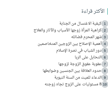
الأكثر قراءة
كيفية الاغتسال من الجنابة
1
كراهية المرأة زوجها الأسباب والآثار والعلاج
2
شهر المحرم فضائله
3
أهمية الإصلاح بين الزوجين المتخاصمين
4
دور الشباب في نصرة الإسلام
5
التحايل على الربا
6
عقوبة عقوق الزوجة لزوجها
7
حدود العلاقة بين الجنسين وضوابطها
8
الدعاء للميت من السنة النبوية
9
8 مسئوليات على الزوج تجاه زوجته
10