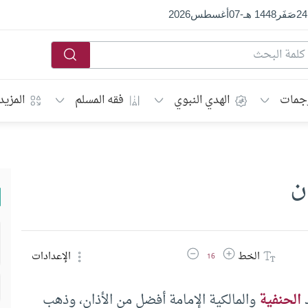
24
صَفَر
1448 هـ
-
07
أغسطس
2026
جمات
الهدي النبوي
فقه المسلم
المزيد
ن
زيادة حجم الخط
تقليل حجم الخط
الخط
الإعدادات
16
د
الحنفية
والمالكية الإمامة أفضل من الأذان، وذهب