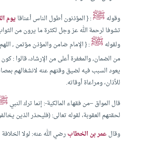
ﷺ
وقوله
: { المؤذنون أطول الناس أعناقا
يوم الق
تشوفا لرحمة الله عز وجل لكثرة ما يرون من الثواب
ﷺ
ولقوله
: { الإمام ضامن والمؤذن مؤتمن , اللهم 
من الضمان, والمغفرة أعلى من الإرشاد، قالوا : كون 
يعود السبب فيه لضيق وقتهم عنه لانشغالهم بمصالح 
للأذان، ومراعاة أوقاته.
ﷺ
قال المواق –من فقهاء المالكية-: إنما ترك النبي
لحقتهم العقوبة، لقوله تعالى: (فليحذر الذين يخال
وقال
عمر بن الخطاب
رضي الله عنه: لولا الخلافة 