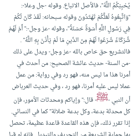
يُحْبِبْكُمُ اللَّهُ”، فالأصل الاتباع. وقوله -جل وعلا-:
“وَاتَّبِعُوهُ لَعَلَّكُمْ تَهْتَدُونَ وقوله سبحانه: لَقَدْ كَانَ لَكُمْ
فِي رَسُولِ اللَّهِ أُسْوَةٌ حَسَنَةٌ”، وقوله -عز وجل-:” أَمْ لَهُمْ
شُرَكَاءُ شَرَعُوا لَهُمْ مِنَ الدِّينِ مَا لَمْ يَأْذَنْ بِهِ اللَّهُ” .
فالتشريع حق خاص بالله -عز وجل- ويدل على ذلك
-من السنة- حديث عائشة الصحيح: من أحدث في
أمرنا هذا ما ليس منه، فهو رد وفي رواية: من عمل
عملا ليس عليه أمرنا، فهو رد ، وفي حديث العرباض
ﷺ
أن النبي -
- قال:” وإياكم ومحدثات الأمور، فإن
كل محدثة بدعة، وكل بدعة ضلالة” كما في النسائي.
إذا تقرر ذلك، فإن هذه القاعدة قاعدة عظيمة، تحصل
بها حماية الشريعة من التحريف والتبديل. فإنه لو قيل