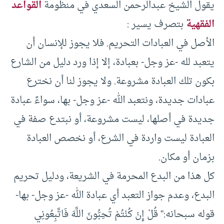
يقول الشيخ عبدالرحمن السعدي في منظومة
القواعد
الفقهية
بتصرف يسير :
الأصل في العبادات التحريم. فلا يجوز للإنسان أن
يتعبد لله -عز وجل- بعبادة، إلا إذا ورد دليل من الشارع
بكون تلك العبادة مشروعة. ولا يجوز لنا أن نخترع
عبادات جديدة، ونتعبد الله -عز وجل- بها، سواءً عبادة
جديدة في أصلها، ليست مشروعة، أو نبتدع صفة في
العبادة ليست واردة في الشرع، أو نخصص العبادة
بزمان أو مكان.
كل هذا من البدع المحرمة في الشريعة، ودليل تحريم
البدع، وعدم جواز التعبد أي عبادة الله -عز وجل- بها-
قوله سبحانه:” قُلْ إِنْ كُنْتُمْ تُحِبُّونَ اللَّهَ فَاتَّبِعُونِي