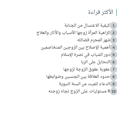
الأكثر قراءة
كيفية الاغتسال من الجنابة
1
كراهية المرأة زوجها الأسباب والآثار والعلاج
2
شهر المحرم فضائله
3
أهمية الإصلاح بين الزوجين المتخاصمين
4
دور الشباب في نصرة الإسلام
5
التحايل على الربا
6
عقوبة عقوق الزوجة لزوجها
7
حدود العلاقة بين الجنسين وضوابطها
8
الدعاء للميت من السنة النبوية
9
8 مسئوليات على الزوج تجاه زوجته
10