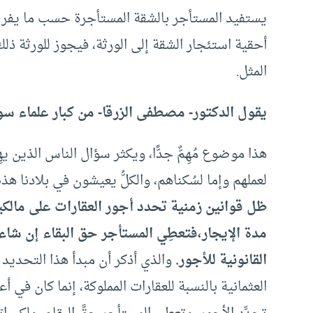
يستفيد المستأجر بالشقة المستأجرة حسب ما يفرضه ا
أحقية استئجار الشقة إلى الورثة، فيجوز للورثة ذل
المثل.
يقول الدكتور- مصطفى الزرقا- من كبار علماء سور
هذا موضوع مُهِمٌّ جدًّا، ويكثر سؤال الناس الذين يه
لعملهم وإما لسُكناهم، والكلُّ يعيشون في بلادنا هذ
ظل قوانين زمنية تحدد أجور العقارات على مالكيها
مدة الإيجار،
فتعطِي المستأجر حق البقاء إن شاء ما 
القانونية للأجور.
والذي أذكر أن مبدأ هذا التحديد ا
العثمانية بالنسبة للعقارات المملوكة، إنما كان في أ