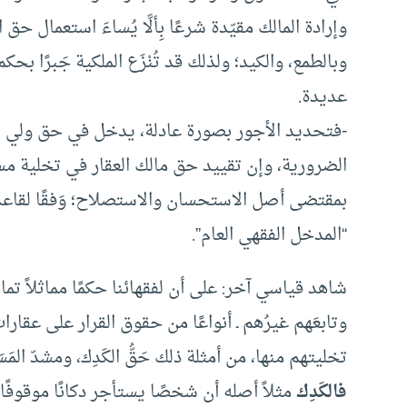
وإرادة المالك مقيّدة شرعًا بِألَّا يُساءَ استعمال ح
وبالطمع، والكيد؛ ولذلك قد تُنْزَع الملكية جَبرًا 
عديدة.
-فتحديد الأجور بصورة عادلة، يدخل في حق ولي ا
الضرورية، وإن تقييد حق مالك العقار في تخلية مستأ
بمقتضى أصل الاستحسان والاستصلاح؛ وَفقًا لقاعدة 
“المدخل الفقهي العام”.
شاهد قياسي آخر: على أن لفقهائنا حكمًا مماثلاً تمامً
وتابعَهم غيرُهم ـ أنواعًا من حقوق القرار على عقارا
تخليتهم منها، من أمثلة ذلك حَقُّ الكَدِك، ومشدّ المَس
فالكَدِك
مثلاً أصله أن شخصًا يستأجر دكانًا موقوفًا