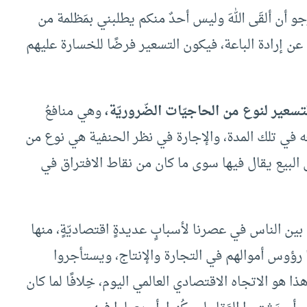
لأرجو أن ألقَى اللهَ وليس أحدٌ منكم يطلبني بمَظلمة من
عن إرادة الباعة، فيكون التسعير فرضًا للخسارة عليهم
تسعير لنوع من الحاجيّات الضّروريّة،
وهي منافعُ
ِعِه في تلك المدة، والإجارة في نظر الحنفية هي نوع من
في البيع يقال فيها سوى ما كان من نقاط الافتراق في
بين الناس في عصرنا لأسبابٍ عديدةٍ اقتصاديّةٍ، منها
 رؤوس أموالهم في التجارة والإنتاج، ويستأجروا
ذا هو الاتجاه الاقتصادي العالمي اليوم، خِلافًا لما كان