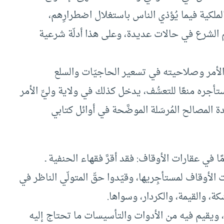
ق الملكية فيما يُؤذي الناس باستغلال اضطرارِهم،
بحكم الشرع في حالات عديدة، وعلى هذا أدلّة شرعية
لأمر وصلاحيته في تسعير الحاجيّات والسلع
جره منعًا للتعسُّف، يدخل كذلك في ولاية وليِّ الأمر
المصالح المُرسَلة الموضَّحة في أوائل كتابي
ا في عقارات الأوقاف: فقد أقرَّ فقهاء الحنفية ـ
ت الأوقاف لمستأجِريها، وقيّدوا حقّ المتولّي الناظر في
َكة، والقيمة، والكردار، وسواها.
، ويقيم فيه من الأدوات والتأسيسات ما تحتاج إليه