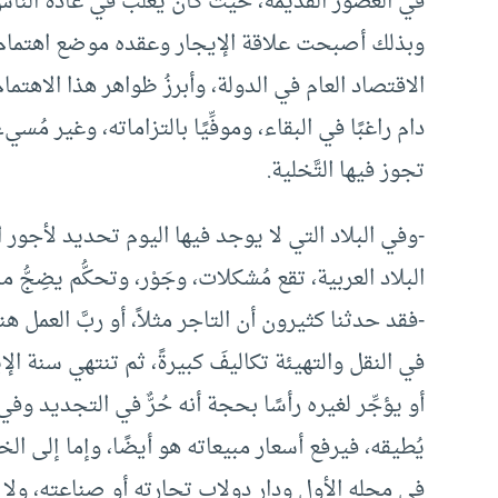
في العصور القديمة، حيث كان يغلب في عادة الناس أن ي
وبذلك أصبحت علاقة الإيجار وعقده موضع اهتمام د
الاقتصاد العام في الدولة، وأبرزُ ظواهر هذا الاهتما
دام راغبًا في البقاء، وموفِّيًا بالتزاماته، وغير مُس
تجوز فيها التَّخلية.
-وفي البلاد التي لا يوجد فيها اليوم تحديد لأجور ا
البلاد العربية، تقع مُشكلات، وجَوْر، وتحكُّم يضِجُّ منه
-فقد حدثنا كثيرون أن التاجر مثلاً، أو ربَّ العمل هن
في النقل والتهيئة تكاليفَ كبيرةً، ثم تنتهي سنة ال
أو يؤجِّر لغيره رأسًا بحجة أنه حُرٌّ في التجديد وفي
يُطيقه، فيرفع أسعار مبيعاته هو أيضًا، وإما إلى 
في محله الأول ودار دولاب تجارته أو صناعته، ولا شك