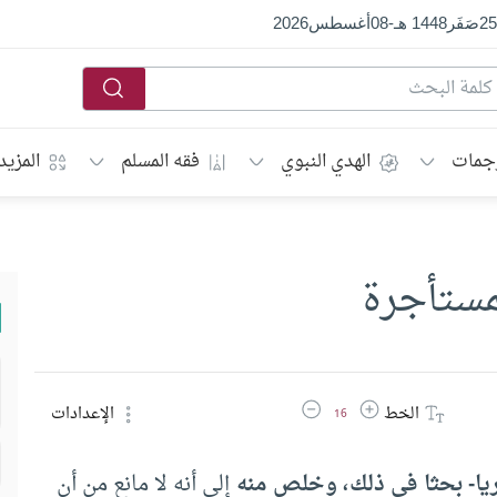
25
صَفَر
1448 هـ
-
08
أغسطس
2026
جمات
الهدي النبوي
فقه المسلم
المزيد
لمستأجرة
زيادة حجم الخط
تقليل حجم الخط
الخط
الإعدادات
16
ريا- بحثا في ذلك، وخلص منه
إلى أنه لا مانع من أن