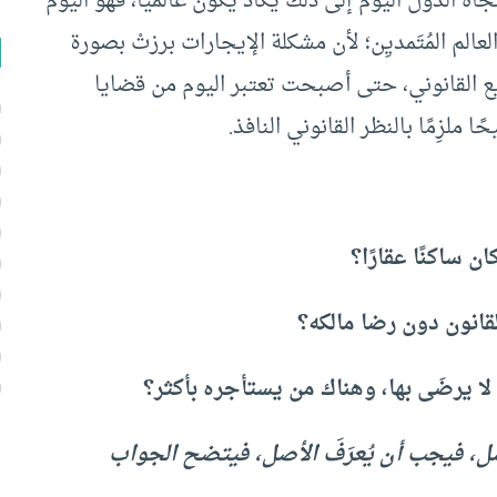
تجاه الدول اليوم إلى ذلك يكاد يكون عالميًّا، فهو اليوم
الم المُتَمديِن؛ لأن مشكلة الإيجارات برزتْ بصورة
يع القانوني، حتى أصبحت تعتبر اليوم من قضايا
ا ملزِمًا بالنظر القانوني النافذ.
ن ساكنًا عقارًا؟
لقانون دون رضا مالكه؟
 لا يرضَى بها، وهناك من يستأجره بأكثر؟
، فيجب أن يُعرَفَ الأصل، فيتضح الجواب