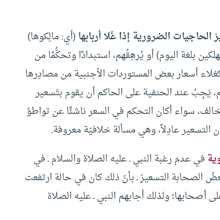
الحاجيات الضرورية إذا غَلا أربابها
(أي: مالِكوها)
لكين بلغة اليوم) أو يُرهِقُهم، استبدادًا وتحكُّمًا من
(كغلاء أسعار بعض المستوردات الأجنبية من مصادِرها
هم، يَجِبُ عند الحنفية على الحاكم أن يقوم بتَسعير
المخالف، سواء أكان التحكم في السعر ناشئًا عن تواطؤ
التسعير عادِلاً، وهي مسألة خلافيّة معروفة.
وية
في عدم رغبة النبي ـ عليه الصلاة والسلام ـ في
ُ الصحابة التسعيرَ ـ بأنّ ذلك كان في حالة ارتفعت
لى أصحابها؛ ولذلك أجابهم النبي ـ عليه الصلاة