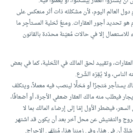
َشتروا العَقار لِيسكُنوا، أو يعملوا فيه.
ول العالم اليوم، لأن مشكلتَه ذات أثر منعكس على
م هو تحديد أجور العقارات. ومنعُ تَخلية المستأجِر ما
يء للاستعمال إلا في حالات مُعيّنة محدّدة بالقانون
لعقارات، وتقييد لحق المالك في التَّخلية، كما في بعض
 الناس، ولا يُقِرّه الشّرع.
اك يستأجر مَتجرًا أو مَحَلًّا لينصب فيه معملاً، ويتكلف
إيجار فيطلب منه مالك العقار ضعفي الأجرة، أو أضعافًا،
 السعر، فيضطر الأول إمّا إلى إرضاء المالك بما لا
الخروج والتفتيش عن محل آخر بعد أن يكون قد اشتهر
َّ أن في هذا، وفي زمننا هذا، مُنتَهَى الإحراج.