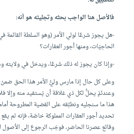
فالأصل هنا الواجب بحثه وتجليته هو أنه:
-هل يجوز شرعًا لولي الأمر (وهو السلطة القائمة في
الحاجيّات، ومنها أجور العقارات؟
-وإذا كان يجوز له ذلك شرعًا، ويدخل في ولايته وسلط
وعلى كل حال إذا مارس وليُّ الأمر هذا الحق ضمنَ 
وعندئذٍ يحلُّ لكل ذي عَلاقة أن يَستفيد منه وإلا فلا
هذا ما سنجليه ونطبِّقه على القضية المطروحة أمام
تحديد أجور العقارات المملوكة خاصّة، فإنه لم يقع 
وقائع عصرنا الحاضر، فوجَب الرجوع إلى الأصول ال