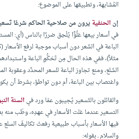
المُشابهة، وتطبيقها على الموضوع:
إن
الحنفية
يرون من صلاحية الحاكم شرعًا تَسعيرَ 
في أسعار بيعها غلُوًّا يُلْحِق ضررًا بالناس (أي: المسته
الباعة في السِّعر دون أسباب موجبة لرفع الأسعار 
مثلاً)، ففي هذه الحال مِن تَحَكُّمٍ الباعة واستبداد
السِّلع، ومنع تجاوز الباعة للسعر المحدَّد وعقوبة 
واغتصاب بين الباعة، أم دون تواطؤ، بشرط أن يكون 
والقائلون بالتّسعير يُجيبون عمّا ورد في
السنة النب
التسعير عندما غلت الأسعار في عهدِه، وطَب منه بعض
فيها الأسعار بأسباب طبيعية رفعتْ تكاليفَ السلع ع
والسلام ـ بقوله: