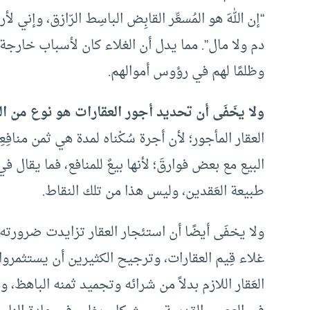
“إن اللهَ هو المُسعِّر القابِض الباسِط الرّازق، وإني 
دم ولا مال”. مما يدل أن الغلاء كان لأسباب خارجة 
وظلمًا لهم في رؤوس أموالهم.
ولا يخَفَى أن تحديد أجور العقارات هو نوع من ال
العقار المأجور؛ لأن أجرة سُكْناه لمدة هي ثمن مناف
البيع مع بعض فوارقَ؛ لأنها بيعٌ للمنافع، فما يقال 
طبيعة العَقدين، وليس هذا من تلك النقاط.
ولا يخفَى أيضًا أن استئجار العقار تزايدت ضرورته 
غلاء قِيم العقارات، وترجيح الكثيرين أن يستثمروا
العَقار اللازم بدلاً من شرائه وتجميد ثمنه الباهظ، وه