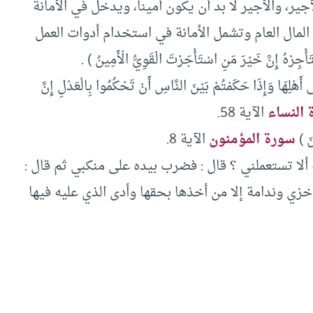
ير، والأجير لا بد أن يكون أميناً، ويدخل في الأمانة
لمال العام وتشمل الأمانة في استخدام أدوات العمل
ُ إِنَّ خَيْرَ مَنِ اسْتَأْجَرْتَ الْقَوِيُّ الْأَمِينُ ) .
أَهْلِهَا وَإِذَا حَكَمْتُمْ بَيْنَ النَّاسِ أَنْ تَحْكُمُوا بِالْعَدْلِ إِنَّ
النساء
الآية 58.
نَ )
سورة المؤمنون
الآية 8.
 ألا تستعملني ؟ قال : فضرب بيده على منكبي ثم قال :
ة خزي وندامة إلا من أخذها بحقها وأدى الذي عليه فيها