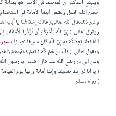
وينبغي التذكير أن الموظف في الأصل هو بمثابة الأج
حسن أداء العمل وتشمل أيضاً الأمانة في استخدام ا
وغير ذلك.قال الله تعالى:( قَالَتْ إِحْدَاهُمَا يَا أَبَتِ اسْتَأْجِرْه
ويقول تعالى :( إِنَّ اللَّهَ يَأْمُرُكُمْ أَنْ تُؤَدُّوا الْأَمَانَاتِ إِلَى 
اللَّهَ نِعِمَّا يَعِظُكُمْ بِهِ إِنَّ اللَّهَ كَانَ سَمِيعًا بَصِيرًا )
سورة 
ويقول تعالى :( وَالَّذِينَ هُمْ لِأَمَانَاتِهِمْ وَعَهْدِهِمْ رَاعُو
وعن أبي ذر رضي الله عنه قال : قلت : يا رسول الله
( يا أبا ذر إنك ضعيف وإنها أمانة وإنها يوم القيام
) رواه مسلم.