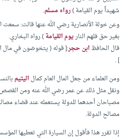
شهيداً يوم القيامة )
رواه مسلم
.
وعن خولة الأنصارية رضي الله عنها قالت: سمعت ا
بغير حق فلهم النار
يوم القيامة
) رواه البخاري.
قال الحافظ
ابن حجر
:[ قوله ( يتخوضون في مال ا
] .
ومن العلماء من جعل المال العام كمال
اليتيم
بالنسب
ونقل مثل ذلك عن عمر رضي الله عنه ومن القصص ال
مصباحان أحدهما للدولة يستعمله عند قضاء مصال
مصالح الدولة.
إذا تقرر هذا فأقول إن السيارة التي تعطيها الم