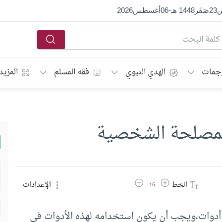
س
23
صَفَر
1448 هـ
-
06
أغسطس
2026
جمات
الهدي النبوي
فقه المسلم
المزيد
المصلحة الشخصية
زيادة حجم الخط
تقليل حجم الخط
الخط
الإعدادات
16
أدوات،ويجب أن يكون استخدامه لهذه الأدوات في