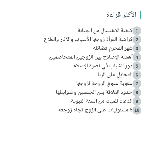
الأكثر قراءة
كيفية الاغتسال من الجنابة
1
كراهية المرأة زوجها الأسباب والآثار والعلاج
2
شهر المحرم فضائله
3
أهمية الإصلاح بين الزوجين المتخاصمين
4
دور الشباب في نصرة الإسلام
5
التحايل على الربا
6
عقوبة عقوق الزوجة لزوجها
7
حدود العلاقة بين الجنسين وضوابطها
8
الدعاء للميت من السنة النبوية
9
8 مسئوليات على الزوج تجاه زوجته
10