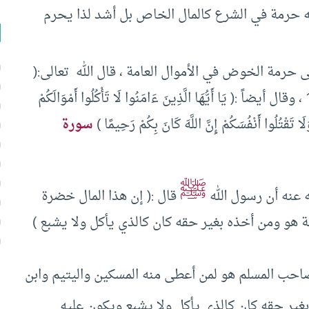
م له حرمة في الشرع كالمال الخاص بل أشد لذا يحرم
 حرمة الخوض في الأموال العامة ، قال الله تعالى:(
وَلَا تَأْكُلُوا أَمْوَالَكُمْ بَيْنَكُمْ بِالْبَاطِلِ ) سورة البقرة 188 ، وقال أيضاً :( يَا أَيُّهَا الَّذِينَ ءَامَنُوا لَا تَأْكُلُوا أَمْوَالَكُمْ
َا تَقْتُلُوا أَنْفُسَكُمْ إِنَّ اللَّهَ كَانَ بِكُمْ رَحِيمًا )
سورة
ﷺ
 عنه أن رسول الله
قال :( إن هذا المال خضرة
هو ومن أخذه بغير حقه كان كالذي يأكل ولا يشبع )
احب المسلم هو لمن أعطى منه المسكين واليتيم وابن
غير حقه كان كالذي يأكل ولا يشبع ويكون عليه