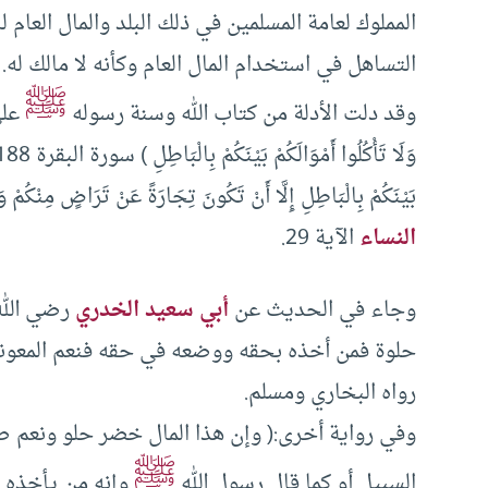
المملوك لعامة المسلمين في ذلك البلد والمال العا
التساهل في استخدام المال العام وكأنه لا مالك له.
ﷺ
وقد دلت الأدلة من كتاب الله وسنة رسوله
على
بَيْنَكُمْ بِالْبَاطِلِ إِلَّا أَنْ تَكُونَ تِجَارَةً عَنْ تَرَاضٍ مِنْكُمْ وَل
النساء
الآية 29.
وجاء في الحديث عن
أبي سعيد الخدري
رضي الله
حلوة فمن أخذه بحقه ووضعه في حقه فنعم المعونة 
رواه البخاري ومسلم.
وفي رواية أخرى:( وإن هذا المال خضر حلو ونعم ص
ﷺ
السبيل أو كما قال رسول الله
وإنه من يأخذه ب