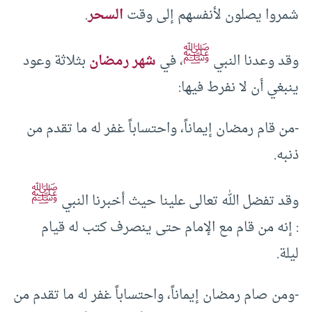
شمروا يصلون لأنفسهم إلى وقت
السحر
.
ﷺ
وقد وعدنا النبي
، في
شهر رمضان
بثلاثة وعود
ينبغي أن لا نفرط فيها:
-من قام رمضان إيماناً، واحتساباً غفر له ما تقدم من
ذنبه.
ﷺ
وقد تفضل الله تعالى علينا حيث أخبرنا النبي
: إنه من قام مع الإمام حتى ينصرف كتب له قيام
ليلة.
-ومن صام رمضان إيماناً، واحتساباً غفر له ما تقدم من