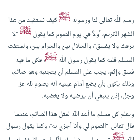
ﷺ
رسم الله تعالى لنا ورسوله
كيف نستفيد من هذا
ﷺ
الشهر الكريم، أولاً في يوم الصوم كما يقول
“لا
يرفث ولا يفسق”، والحلال بين والحرام بين، ولستفت
ﷺ
المسلم قلبه كما يقول رسول الله
، فكل ما فيه
فسق وإثم، يجب على المسلم أن يتجنبه وهو صائم،
وذلك يكون بأن يضع أمام عينيه أنه يصوم لله عز
وجل، إذن ينبغي أن يرضيه ولا يغضبه.
ويعلم كل مسلم ما أعد الله لمثل هذا الصائم، عندما
قال تعالى: “الصوم لي وأنا أجزي به”، وكما يقول رسول
ﷺ