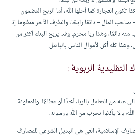
مع البنك، أو مضمون له ربحه من البنك؟
 تكون التجارة كما أحلها الله، أما الربح المضمون
احب المال – دائمًا رابحًا، والطرف الآخر مظلوما إذ
نه دائمًا، وهذا ربا محرم. وقد يربح البنك أكثر من
، وهذا كله أكل لأموال الناس بالباطل.
التقليدية الربوية :
:
 عنه من التعامل بالربا، أخذًا أو عطاءًا، والمعاونة
ه، ولا يأذنوا بحرب من الله ورسوله.
مصارف الإسلامية، التي هي البديل الشرعي للمصارف