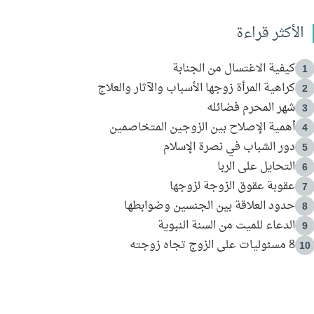
الأكثر قراءة
كيفية الاغتسال من الجنابة
1
كراهية المرأة زوجها الأسباب والآثار والعلاج
2
شهر المحرم فضائله
3
أهمية الإصلاح بين الزوجين المتخاصمين
4
دور الشباب في نصرة الإسلام
5
التحايل على الربا
6
عقوبة عقوق الزوجة لزوجها
7
حدود العلاقة بين الجنسين وضوابطها
8
الدعاء للميت من السنة النبوية
9
8 مسئوليات على الزوج تجاه زوجته
10