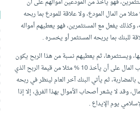
ستثمرين، فهو يأخذ من المودعين أموالهم على أن
م مقابل ذلك نسبة من رأس المال مثل 10 % مثلا من المال المودع، ولا علاقة للمودع بما ربحه
، وكذلك يفعل مع المستثمرين، فهو يعطيهم أمواله
قة للبنك بما يربحه المستثمر أو يخسره .
بها، ويستثمرها، ثم يعطيهم نسبة من هذا الربح يكون
قد اتفق عليها سلفا، بمعنى أن يتفق البنك مع صاحب المال على أن يأخذ 10 % مثلا من قيمة الربح الذي
 بالمضاربة، ثم يأتي البنك آخر العام لينظر في ربحه
ل، وقد لا يشعر أصحاب الأموال بهذا الفرق، إلا إذا
إسلامي يوم الإيداع .