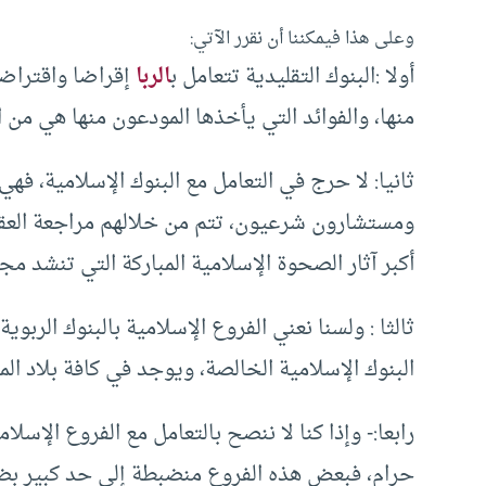
وعلى هذا فيمكننا أن نقرر الآتي:
أولا :البنوك التقليدية تتعامل ب
الربا
إقراضا واقتراضا،
منها، والفوائد التي يأخذها المودعون منها هي من الر
ثانيا: لا حرج في التعامل مع البنوك الإسلامية، ف
ومستشارون شرعيون، تتم من خلالهم مراجعة العقود
أكبر آثار الصحوة الإسلامية المباركة التي تنشد مجت
ثالثا : ولسنا نعني الفروع الإسلامية بالبنوك الربوي
البنوك الإسلامية الخالصة، ويوجد في كافة بلاد الم
رابعا:- وإذا كنا لا ننصح بالتعامل مع الفروع الإسلامي
حرام، فبعض هذه الفروع منضبطة إلى حد كبير بضواب