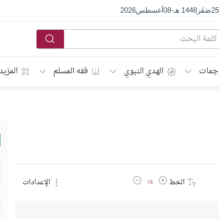
25
صَفَر
1448 هـ
-
08
أغسطس
2026
جمات
الهدي النبوي
فقه المسلم
المزيد
زيادة حجم الخط
تقليل حجم الخط
الخط
الإعدادات
16