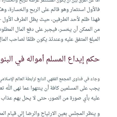
أما عن الفرق بين أن يكون المستثمر عرضة للربح والخسارة 
فالأول استثمار وهو قائم على الربح والخسارة، وهكذا
فهذا ظلم لأحد الطرفين، حيث يظل الطرف الأول – ص
من الممكن أن يخسر، فيجبر على دفع المال المطلوب م
المبلغ المتفق عليه وعندئذ يكون ظلمًا لصاحب المال
حكم إيداع المسلم أمواله في البنوك 
وجاء في فتاوى المجمع الفقهي التابع لرابطة العالم الإسلامي
يجب على المسلمين كافة أن ينتهوا عما نهى الله تعالى
عليه بأي صورة من الصور، حتى لا يحل بهم عذاب الل
و ينظر المجلس بعين الارتياح والرضا إلى قيام ال