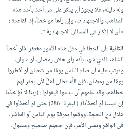
وله دليله، فلا يجوز أن ينكر على من أخذ بأحد هذه
المذاهب والاجتهادات، وإن رآها هو خطأ، إذ القاعدة :
« أن لا إنكار في المسائل الاجتهادية ” .
الثانية :
أن الخطأ في مثل هذه الأمور مغتفر، فلو أخطأ
الشاهد الذي شهد بأنه رأى هلال رمضان، أو شوال،
وترتب عليه أن صام الناس يومًا من شعبان أو أفطروا
يومًا من رمضان، فإن الله تعالى أهلٌ لأن يغفر لهم
خطأهم، وقد علمهم أن يدعوا فيقولوا : (ربنا لا تُؤاخِذْنا
إن نَسِينا أو أخطأنا). (البقرة : 286) حتى لو أخطأوا في
هلال ذي الحجة، ووقفوا بعرفة يوم الثامن أو العاشر،
في الواقع ونفس الأمر، فإن حجهم صحيح ومقبول،