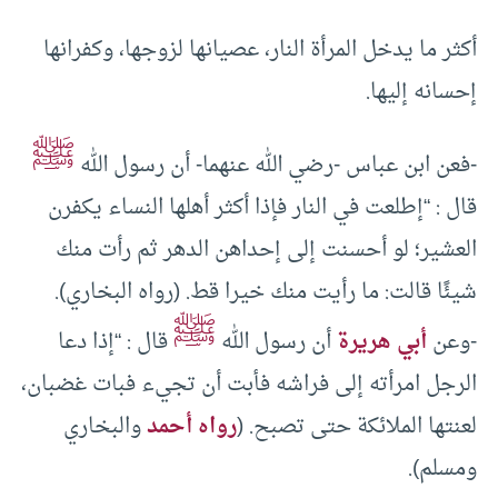
أكثر ما يدخل المرأة النار، عصيانها لزوجها، وكفرانها
إحسانه إليها.
ﷺ
-فعن ابن عباس -رضي الله عنهما- أن رسول الله
قال : “إطلعت في النار فإذا أكثر أهلها النساء يكفرن
العشير؛ لو أحسنت إلى إحداهن الدهر ثم رأت منك
شيئًا قالت: ما رأيت منك خيرا قط. (رواه البخاري).
ﷺ
-وعن
أبي هريرة
أن رسول الله
قال : “إذا دعا
الرجل امرأته إلى فراشه فأبت أن تجيء فبات غضبان،
لعنتها الملائكة حتى تصبح. (
رواه أحمد
والبخاري
ومسلم).