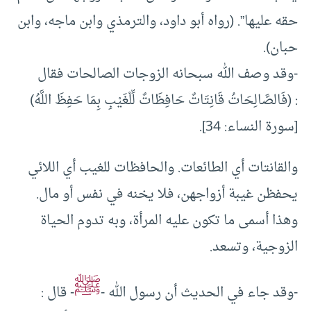
حقه عليها”. (رواه أبو داود، والترمذي وابن ماجه، وابن
حبان).
-وقد وصف الله سبحانه الزوجات الصالحات فقال
: (فَالصَّالِحَاتُ قَانِتَاتٌ حَافِظَاتٌ لِّلْغَيْبِ بِمَا حَفِظَ اللَّهُ)
[سورة النساء: 34].
والقانتات أي الطائعات. والحافظات للغيب أي اللائي
يحفظن غيبة أزواجهن، فلا يخنه في نفس أو مال.
وهذا أسمى ما تكون عليه المرأة، وبه تدوم الحياة
الزوجية، وتسعد.
ﷺ
-وقد جاء في الحديث أن رسول الله -
- قال :