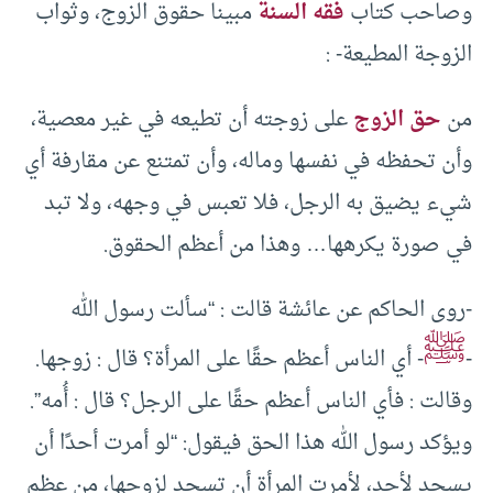
وصاحب كتاب
فقه السنة
مبينا حقوق الزوج، وثواب
الزوجة المطيعة- :
من
حق الزوج
على زوجته أن تطيعه في غير معصية،
وأن تحفظه في نفسها وماله، وأن تمتنع عن مقارفة أي
شيء يضيق به الرجل، فلا تعبس في وجهه، ولا تبد
في صورة يكرهها… وهذا من أعظم الحقوق.
-روى الحاكم عن عائشة قالت : “سألت رسول الله
ﷺ
-
- أي الناس أعظم حقًا على المرأة؟ قال : زوجها.
وقالت : فأي الناس أعظم حقًا على الرجل؟ قال : أُمه”.
ويؤكد رسول الله هذا الحق فيقول: “لو أمرت أحدًا أن
يسجد لأحد، لأمرت المرأة أن تسجد لزوجها، من عظم