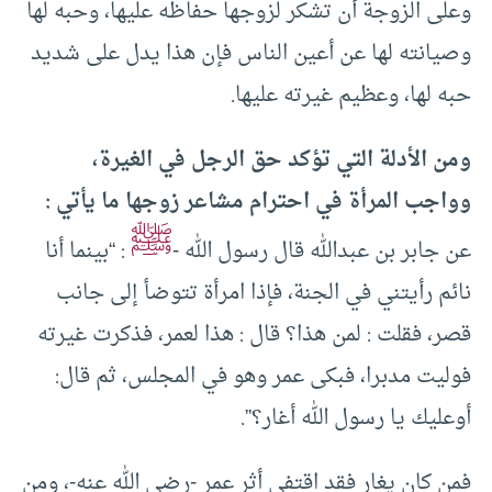
وعلى الزوجة أن تشكر لزوجها حفاظه عليها، وحبه لها
وصيانته لها عن أعين الناس فإن هذا يدل على شديد
حبه لها، وعظيم غيرته عليها.
ومن الأدلة التي تؤكد حق الرجل في الغيرة،
وواجب المرأة في احترام مشاعر زوجها ما يأتي :
ﷺ
عن جابر بن عبدالله قال رسول الله -
: “بينما أنا
نائم رأيتني في الجنة، فإذا امرأة تتوضأ إلى جانب
قصر، فقلت : لمن هذا؟ قال : هذا لعمر، فذكرت غيرته
فوليت مدبرا، فبكى عمر وهو في المجلس، ثم قال:
أوعليك يا رسول الله أغار؟”.
فمن كان يغار فقد اقتفى أثر عمر -رضي الله عنه-، ومن