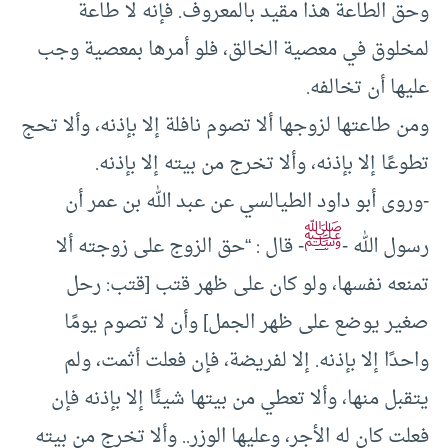
وحق الطاعة هذا مقيد بالمعروف. فإنه لا طاعة
لمخلوق في معصية الخالق، فلو أمرها بمعصية وجب
عليها أن تخالفه.
ومن طاعتها لزوجها ألا تصوم نافلة إلا بإذنه، وألا تحج
تطوعًا إلا بإذنه، وألا تخرج من بيته إلا بإذنه.
-وروى أبو داود الطيالسي عن عبد الله بن عمر أن
ﷺ
رسول الله -
- قال : “حق الزوج على زوجته ألا
تمنعه نفسها، ولو كان على ظهر قتب [قتب: رحل
صغير يوضع على ظهر الجمل] وأن لا تصوم يومًا
واحدًا إلا بإذنه. إلا لفريضة، فإن فعلت أثمت، ولم
يتقبل منها، وألا تعطي من بيتها شيئًا إلا بإذنه فإن
فعلت كان له الأجر، وعليها الوزر.. وألا تخرج من بيته