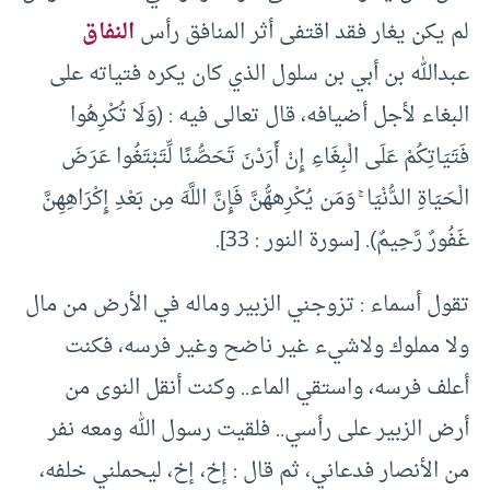
لم يكن يغار فقد اقتفى أثر المنافق رأس
النفاق
عبدالله بن أبي بن سلول الذي كان يكره فتياته على
البغاء لأجل أضيافه، قال تعالى فيه : (وَلَا تُكْرِهُوا
فَتَيَاتِكُمْ عَلَى الْبِغَاءِ إِنْ أَرَدْنَ تَحَصُّنًا لِّتَبْتَغُوا عَرَضَ
الْحَيَاةِ الدُّنْيَا ۚ وَمَن يُكْرِههُّنَّ فَإِنَّ اللَّهَ مِن بَعْدِ إِكْرَاهِهِنَّ
غَفُورٌ رَّحِيمٌ). [سورة النور : 33].
تقول أسماء : تزوجني الزبير وماله في الأرض من مال
ولا مملوك ولاشيء غير ناضح وغير فرسه، فكنت
أعلف فرسه، واستقي الماء.. وكنت أنقل النوى من
أرض الزبير على رأسي.. فلقيت رسول الله ومعه نفر
من الأنصار فدعاني، ثم قال : إخ، إخ، ليحملني خلفه،