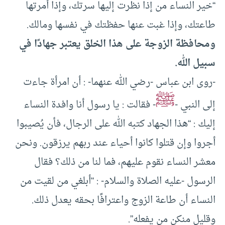
“خير النساء من إذا نظرت إليها سرتك، وإذا أمرتها
طاعتك، وإذا غبت عنها حفظتك في نفسها ومالك.
ومحافظة الزوجة على هذا الخلق يعتبر جهادًا في
سبيل الله.
-روى ابن عباس -رضي الله عنهما- : أن امرأة جاءت
ﷺ
إلى النبي -
- فقالت : يا رسول أنا وافدة النساء
إليك : “هذا الجهاد كتبه الله على الرجال، فأن يُصيبوا
أجروا وإن قتلوا كانوا أحياء عند ربهم يرزقون. ونحن
معشر النساء نقوم عليهم، فما لنا من ذلك؟ فقال
الرسول -عليه الصلاة والسلام- : “أبلغي من لقيت من
النساء أن طاعة الزوج واعترافًا بحقه يعدل ذلك.
وقليل منكن من يفعله”.