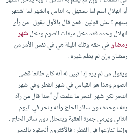
في السماء ؟ وإن لم يعلم به الناس ؟ وبه يدخل الشهر
أو الهلال اسم لما يستهل به الناس والشهر لما اشتهر
بينهم ؟ على قولين : فمن قال بالأول يقول : من رأى
الهلال وحده فقد دخل ميقات الصوم ودخل
شهر
رمضان
في حقه وتلك الليلة هي في نفس الأمر من
رمضان وإن لم يعلم غيره .
ويقول من لم يره إذا تبين له أنه كان طالعا قضى
الصوم وهذا هو القياس في شهر الفطر وفي شهر
النحر لكن شهر النحر ما علمت أن أحدا قال من رآه
يقف وحده دون سائر الحاج وأنه ينحر في اليوم
الثاني ويرمي جمرة العقبة ويتحلل دون سائر الحاج .
وإنما تنازعوا في الفطر : فالأكثرون ألحقوه بالنحر