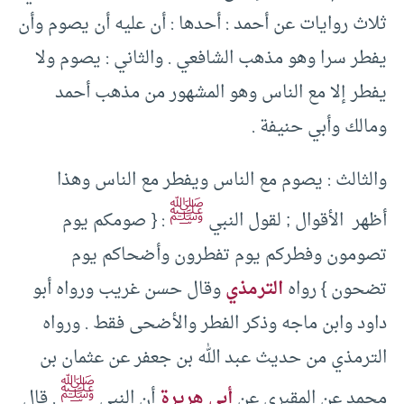
ثلاث روايات عن أحمد : أحدها : أن عليه أن يصوم وأن
يفطر سرا وهو مذهب الشافعي . والثاني : يصوم ولا
يفطر إلا مع الناس وهو المشهور من مذهب أحمد
ومالك وأبي حنيفة .
والثالث : يصوم مع الناس ويفطر مع الناس وهذا
ﷺ
أظهر الأقوال ; لقول النبي
: { صومكم يوم
تصومون وفطركم يوم تفطرون وأضحاكم يوم
تضحون } رواه
الترمذي
وقال حسن غريب ورواه أبو
داود وابن ماجه وذكر الفطر والأضحى فقط . ورواه
الترمذي من حديث عبد الله بن جعفر عن عثمان بن
ﷺ
محمد عن المقبري عن
أبي هريرة
أن النبي
. قال