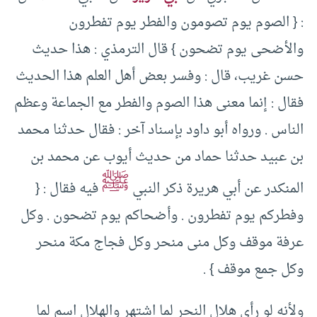
: { الصوم يوم تصومون والفطر يوم تفطرون
والأضحى يوم تضحون } قال الترمذي : هذا حديث
حسن غريب، قال : وفسر بعض أهل العلم هذا الحديث
فقال : إنما معنى هذا الصوم والفطر مع الجماعة وعظم
الناس . ورواه أبو داود بإسناد آخر : فقال حدثنا محمد
بن عبيد حدثنا حماد من حديث أيوب عن محمد بن
ﷺ
المنكدر عن أبي هريرة ذكر النبي
فيه فقال : {
وفطركم يوم تفطرون . وأضحاكم يوم تضحون . وكل
عرفة موقف وكل منى منحر وكل فجاج مكة منحر
وكل جمع موقف } .
ولأنه لو رأى هلال النحر لما اشتهر والهلال اسم لما