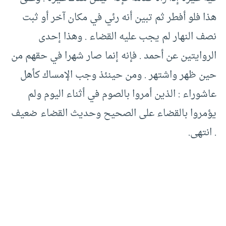
هذا فلو أفطر ثم تبين أنه رئي في مكان آخر أو ثبت
نصف النهار لم يجب عليه القضاء . وهذا إحدى
الروايتين عن أحمد . فإنه إنما صار شهرا في حقهم من
حين ظهر واشتهر . ومن حينئذ وجب الإمساك كأهل
عاشوراء : الذين أمروا بالصوم في أثناء اليوم ولم
يؤمروا بالقضاء على الصحيح وحديث القضاء ضعيف
. انتهى.