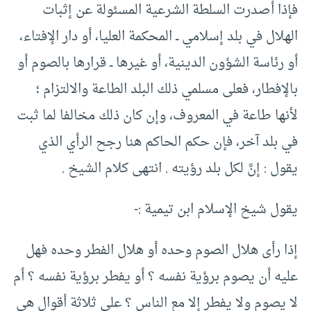
فإذا أصدرت السلطة الشرعية المسئولة عن إثبات
الهلال في بلد إسلامي ــ المحكمة العليا، أو دار الإفتاء،
أو رئاسة الشؤون الدينية، أو غيرها ــ قرارها بالصوم أو
بالإفطار، فعلى مسلمي ذلك البلد الطاعة والالتزام ؛
لأنها طاعة في المعروف، وإن كان ذلك مخالفا لما ثبت
في بلد آخر، فإن حكم الحاكم هنا رجح الرأي الذي
يقول : إنَّ لكل بلد رؤيته . انتهى كلام الشيخ .
يقول شيخ الإسلام ابن تيمية :-
إذا رأى هلال الصوم وحده أو هلال الفطر وحده فهل
عليه أن يصوم برؤية نفسه ؟ أو يفطر برؤية نفسه ؟ أم
لا يصوم ولا يفطر إلا مع الناس ؟ على ثلاثة أقوال هي