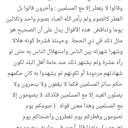
وقالوا لا يفطر إلا مع المسلمين ; وآخرون قالوا بل
الفطر كالصوم ولم يأمر الله العباد بصوم واحد وثلاثين
يوما وتناقض هذه الأقوال يدل على أن الصحيح هو
مثل ذلك في ذي الحجة . وحينئذ فشرط كونه هلالا
وشهرا شهرته بين الناس واستهلال الناس به حتى لو
رآه عشرة ولم يشتهر ذلك عند عامة أهل البلد لكون
شهادتهم مردودة أو لكونهم لم يشهدوا به كان حكمهم
حكم سائر المسلمين فكما لا يقفون ولا ينحرون ولا
يصلون العيد إلا مع المسلمين فكذلك لا يصومون إلا
مع المسلمين وهذا معنى قوله : { صومكم يوم
تصومون وفطركم يوم تفطرون وأضحاكم يوم
تضحون } . ولهذا قال أحمد في روايته : يصوم مع