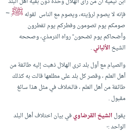
ابن تيمية أن من رأى الهلال وحده دون بقية أهل البلد
ﷺ
فإنه لا يصوم لرؤيته، ويصوم مع الناس لقوله
: “”
صومكم يوم تصومون وفطركم يوم تفطرون
وأضحاكم يوم تضحون” رواه الترمذي، وصححه
الشيخ
الألباني
.
والصيام مع أول بلد ترى الهلال ذهبت إليه طائفة من
أهل العلم ، وقصر كل بلد على مطلعها قالت به كذلك
طائفة من أهل العلم ، فالخلاف في مثل هذا سائغ
مقبول .
يقول
الشيخ القرضاوي
في بيان اختلاف أهل البلد
الواحد :-