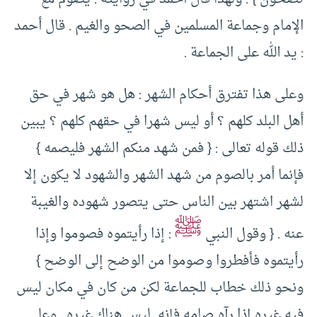
الإمام وجماعة المسلمين في الصحو والغيم . قال أحمد
: يد الله على الجماعة .
وعلى هذا تفترق أحكام الشهر : هل هو شهر في حق
أهل البلد كلهم ؟ أو ليس شهرا في حقهم كلهم ؟ يبين
ذلك قوله تعالى : { فمن شهد منكم الشهر فليصمه }
فإنما أمر بالصوم من شهد الشهر والشهود لا يكون إلا
لشهر اشتهر بين الناس حتى يتصور شهوده والغيبة
ﷺ
عنه . { وقول النبي
: إذا رأيتموه فصوموا وإذا
رأيتموه فأفطروا وصوموا من الوضح إلى الوضح }
ونحو ذلك خطاب للجماعة لكن من كان في مكان ليس
فيه غيره إذا رآه صامه فإنه ليس هناك غيره . وعلى