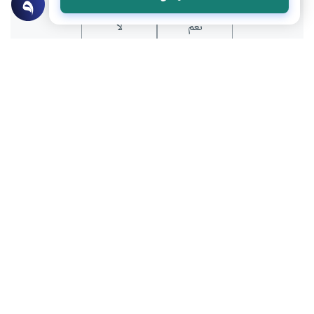
نعم
لا
موضوعات ذات صلة
العبادات
الطهارة و الصلاة
ما هو عدد ركعات صلاة التراويح
بعض الناس يُصلُّون التراويح في رمضان
ثماني ركعات، وبعضهم يصلونها عشرين ركعة،
فما هو الأفضل في ذلك؟
اقرأ المزيد
الطهارة و الصلاة
أحكام الجنائز
مكان الصلاة على الجنازة
كنا نصلى العصر فى إحدى المساجد وكان بعد
الصلاة صلاة جنازة فبعد صلاة العصر قام أحد