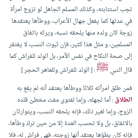
تجب استتابته، وكذلك المسلم الجاهل لو تزوج امرأة
في عدتها كما يفعل جهال الأعراب، ووطأها يعتقدها
زوجة كان ولده منها يلحقه نسبه، ويرثه باتفاق
المسلمين، و مثل هذا كثير، فإن ثبوت النسب لا يفتقر
إلى صحة النكاح في نفس الأمر، بل الولد للفراش كما
ﷺ
قال النبي
: [ الولد للفراش وللعاهر الحجر ]
فمن طلق امرأته ثلاثا ووطأها يعتقد أنه لم يقع به
الطلاق
: أما لجهله، وإما لفتوى مفت مخطئ قلده
الزوج، وإما لغير ذلك، فإنه يلحقه النسب، ويتوارثان
بالاتفاق، بل ولا تحسب العدة إلا من حين ترك وطأها،
فإنه كان يطؤها يعتقد أنها زوجته، فهي فراش له، فلا