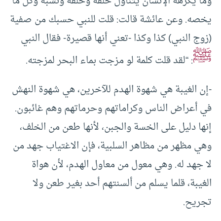
وما يكرهه الإنسان يتناول خلقه وخلقه ونسبه وكل ما
يخصه. وعن عائشة قالت: قلت للنبي حسبك من صفية
(زوج النبي) كذا وكذا -تعني أنها قصيرة- فقال النبي
ﷺ
: “لقد قلت كلمة لو مزجت بماء البحر لمزجته.
-إن الغيبة هي شهوة الهدم للآخرين، هي شهوة النهش
في أعراض الناس وكراماتهم وحرماتهم وهم غائبون.
إنها دليل على الخسة والجبن، لأنها طعن من الخلف،
وهي مظهر من مظاهر السلبية، فإن الاغتياب جهد من
لا جهد له. وهي معول من معاول الهدم، لأن هواة
الغيبة، قلما يسلم من ألسنتهم أحد بغير طعن ولا
تجريح.