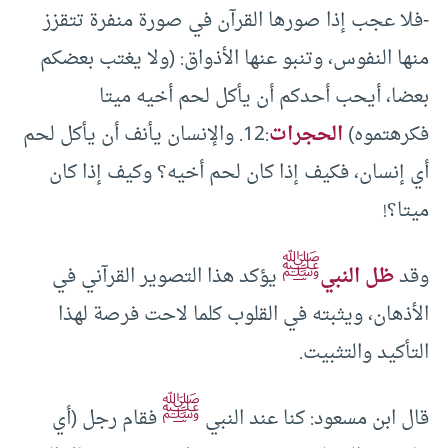
-فلا عجب إذا صورها القرآن في صورة منفرة تتقزز
منها النفوس، وتنبو عنها الأذواق: (ولا يغتب بعضكم
بعضا، أيحب أحدكم أن يأكل لحم أخيه ميتا
فكرهتموه)
الحجرات
:12. والإنسان يأنف أن يأكل لحم
أي إنسان، فكيف إذا كان لحم أخيه؟ وكيف إذا كان
ميتا؟‍!
ﷺ
وقد
ظل النبي
يؤكد هذا التصوير القرآني في
الأذهان، ويثبته في القلوب كلما لاحت فرصة لهذا
التأكيد والتثبيت.
ﷺ
قال ابن مسعود: كنا عند النبي
فقام رجل (أي