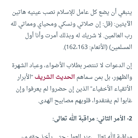
ينبغي أن يضع كل عامل للإسلام نصب عينيه هاتين
الآيتين: (قل: إن صلاتي ونسكي ومحياي ومماتي لله
رب العالمين. لا شريك له وبذلك أمرت وأنا أول
المسلمين) (الأنعام: 162،163).
إن الدعوات لا تنتصر بطلاب الأضواء، وعباد الشهرة
والظهور، بل بمن سماهم
الحديث الشريف
“الأبرار
الأتقياء الأخفياء” الذين إن حضروا لم يعرفوا وإن
غابوا لم يفتقدوا، قلوبهم مصابيح الهدى.
2- الأمر الثاني: مراقبة الله تعالى:
مراقبة الله تعالى عند العمل: حتى يأخذ حقه من