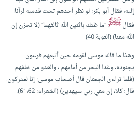
إليه، فقال أبو بكر: لو نظر أحدهم تحت قدميه لرآنا!
ﷺ
فقال
: “ما ظنك باثنين الله ثالثهما” (لا تحزن إن
الله معنا) (التوبة:40).
وهذا ما قاله موسى لقومه حين أتبعهم فرعون
بجنوده، وغدا البحر من أمامهم ، والعدو من خلفهم
(فلما تراءى الجمعان قال أصحاب موسى: إنا لمدركون.
قال: كلا، إن معي ربي سيهدين) (الشعراء: 61،62).