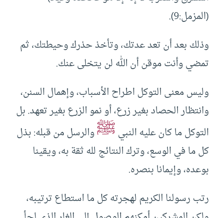
(المزمل:9).
وذلك بعد أن تعد عدتك، وتأخذ حذرك وحيطتك، ثم
تمضي وأنت موقن أن الله لن يتخلى عنك.
وليس معنى التوكل اطراح الأسباب، وإهمال السنن،
وانتظار الحصاد بغير زرع، أو نمو الزرع بغير تعهد. بل
ﷺ
التوكل ما كان عليه النبي
والرسل من قبله: بذل
كل ما في الوسع، وترك النتائج لله ثقة به، ويقينا
بوعده، وإيمانا بنصره.
رتب رسولنا الكريم لهجرته كل ما استطاع ترتيبه،
ولكن المشركين أمكنهم الوصول إلى الغار الذي لجأ