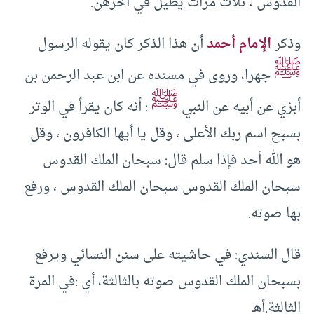
القدوس ، ثلاث مرات يطيل في آخرهن.
وذكر
الإمام أحمد
أن هذا الذكر كان يقوله الرسول
ﷺ
جهرا، وروى في مسنده عن ابن عبد الرحمن بن
ﷺ
أبزي عن أبيه عن النبي
: أنه كان يقرأ في الوتر
بسبح اسم ربك الأعلى ، وقل يا أيها الكافرون ، وقل
هو الله أحد فإذا سلم قال: سبحان الملك القدوس
سبحان الملك القدوس سبحان الملك القدوس ، ورفع
بها صوته.
قال السندي: في حاشيته على سنن النسائي ويرفع
بسبحان الملك القدوس صوته بالثالثة، أي :في المرة
الثالثة.أهـ