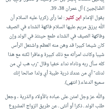
الصَّالِحِينَ ‏) آل عمران 38، 39.
يقول الإمام
ابن كثير
:‏ لما رأى زكريا عليه السلام أن
الله يرزق مريم عليها السلام فاكهة الشتاء في الصيف
وفاكهة الصيف في الشتاء طمع حينئذ في الولد وإن
كان شيخا كبيرا قد وهن منه العظم واشتعل الرأس
شيبا وكانت امرأته مع ذلك كبيرة وعاقرا لكنه مع هذا
كله سأل ربه وناداه نداء خفيا وقال “رب هب لي من
لدنك” أي من عندك ذرية طيبة أي ولدا صالحا إنك
سميع الدعاء.( انتهى).
والله عز وجل امتن على عباده بالأولاد والذرية ، وجعل
طلب الولد ـ ذكرا أو أنثى ـ عن طريق الزواج المشروع