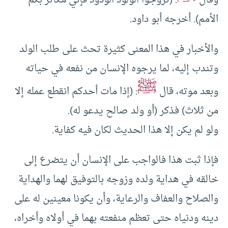
وقال
: (تزوجوا الولود الودود فإني مكاثر بكم
الأمم). أخرجه أبو داود.
والأخبار في هذا المعنى كثيرة تحث على طلب الولد
وتندب إليه، لما يرجوه الإنسان من نفعه في حياته
ﷺ
وبعد موته، قال
: (إذا مات أحدكم انقطع عمله إلا
من ثلاث) فذكر (أو ولد صالح يدعو له).
ولو لم يكن إلا هذا الحديث لكان فيه كفاية.
فإذا ثبت هذا فالواجب على الإنسان أن يتضرع إلى
خالقه في هداية ولده وزوجه بالتوفيق لهما والهداية
والصلاح والعفاف والرعاية، وأن يكونا معينين له على
دينه ودنياه حتى تعظم منفعته بهما في أولاه وأخراه،