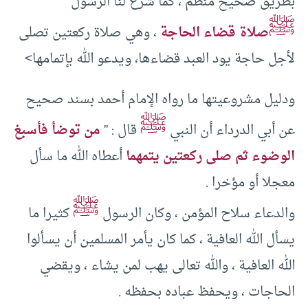
بطريق صحيح منظم ، كما شرع لنا الرسول
ﷺ
صلاة قضاء الحاجة
، وهي صلاة ركعتين تصلى
لأجل حاجة يود العبد قضاءها، ويدعو الله بإتمامها>
ودليل مشروعيتها ما رواه الإمام أحمد بسند صحيح
ﷺ
عن أبي الدرداء أن النبي
قال : ”
من توضأ فأسبغ
الوضوء ثم صلى ركعتين يتمهما
أعطاه الله ما سأل
معجلا أو مؤخرا .
ﷺ
والدعاء سلاح المؤمن ، وكان الرسول
كثيرا ما
يسأل الله العافية ، كما كان يأمر المسلمين أن يسألوا
الله العافية ، والله تعالى يهب لمن يشاء ، ويقضي
الحاجات ، ويحفظ عباده بحفظه .