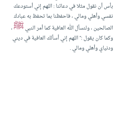
بأس أن نقول مثلا في دعائنا : اللهم إني أستودعك
نفسي وأهلي ومالي ، فاحفظنا بما تحفظ به عبادك
ﷺ
الصالحين ، ولنسأل الله العافية كما أمر النبي
،
وكما كان يقول :” اللهم إني أسألك العافية في ديني
ودنياي وأهلي ومالي .