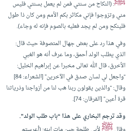
ﷺ
: (النكاح من سنتي فمن لم يعمل بسنتي فليس
مني وتزوجـوا فإني مكاثر بكم الأمم ومن كان ذا طول
فلينكح ومن لم يجد فعليه بالصوم فإنه له وجاء).
وفي هذا رد على بعض جهال المتصوفة حيث قال:
الذي يطلب الولد أحمق، وما عرف أنه هو الغبي
الأخرق، قال الله تعالى مخبرا عن إبراهيم الخليل:
“واجعل لي لسان صدق في الآخرين” [الشعراء: 84]
وقال: “والذين يقولون ربنا هب لنا من أزواجنا وذرياتنا
قرة أعين” [الفرقان: 74].
وقد ترجم البخاري على هذا “باب طلب الولد”.
ﷺ
وقال
لأبي طلحة حين مات ابنه: (أعرستم