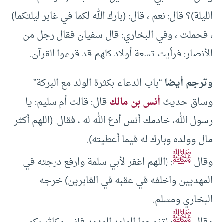
الليلة)؟ قال: نعم ، قال: (بارك الله لكما في غابر ليلتكما)
، فحملت ، وفي البخاري: قال سفيان فقال رجل من
الأنصار: فرأيت تسعة أولاد كلهم قد قرءوا القرآن.
وترجم أيضا
“باب الدعاء بكثرة الولد مع البركة”
وساق حديث
أنس بن مالك
قال: قالت أم سليم: يا
رسول الله، خادمك أنس أدع الله له ، فقال: (اللهم أكثر
مال وولده وبارك له فيما أعطيته).
ﷺ
وقال
: (اللهم اغفر لأبي سلمة وارفع درجته في
المهديين واخلفه في عقبه في الغابرين) خرجه
البخاري ومسلم.
ﷺ