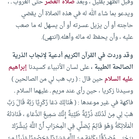
وقبل الظهر بقليل ، وبعد
صلاة العصر
حتى الغروب ـ ،
ويدعو بما شاء الله له في هذه الصلاة أن يقضي
حاجته أو أن يزيل عسرته أو أن يسهل له ما صعب
عليه ، وأن يحفظ له ماله وأهله.(انتهى).
وقد وردت في القرآن الكريم أدعية لإنجاب الذرية
الصالحة الطيبة ،
على لسان الأنبياء كسيدنا
إبراهيم
عليه السلام
حين قال : ( رب هب لي من الصالحين )
وسيدنا زكريا ، حين رأى عند مريم ـ عليهما السلام ـ
فاكهة في غير موعدها : ( ‏هُنَالِكَ دَعَا زَكَرِيَّا رَبَّهُ قَالَ رَبِّ
هَبْ لِي مِنْ لَدُنْكَ ذُرِّيَّةً طَيِّبَةً إِنَّكَ سَمِيعُ الدُّعَاءِ ، ‏‏فَنَادَتْهُ
الْمَلَائِكَةُ وَهُوَ قَائِمٌ يُصَلِّي فِي الْمِحْرَابِ أَنَّ اللَّهَ يُبَشِّرُكَ
بِيَحْيَى مُصَدِّقًا بِكَلِمَةٍ مِنَ اللَّهِ وَسَيِّدًا وَحَصُورًا وَنَبِيًّا مِنَ