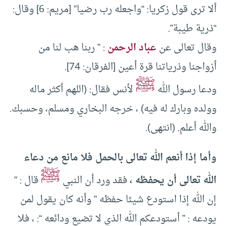
ألا ترى قول زكريا: “واجعله رب رضيا” [مريم: 6] وقال:
“ذرية طيبة”.
وقال تعالى عن
عباد الرحمن
: ” ربنا هب لنا من
أزواجنا وذرياتنا قرة أعين [الفرقان: 74].
ﷺ
ودعا رسول الله
لأنس فقال: (اللهم أكثر ماله
وولده وبارك له فيه) ، خرجه البخاري ومسلم، وحسبك.
والله أعلم. (انتهى).
وأما إذا أنعم الله تعالى بالحمل فلا مانع من دعاء
ﷺ
الله تعالى أن يحفظه ،
فقد ورد أن النبي
قال : ”
إن الله إذا استودع شيئا حفظه ” وأنه كان يقول لمن
يودعه : ” أستودعكم الله الذي لا تضيع ودائعه “: ، فلا