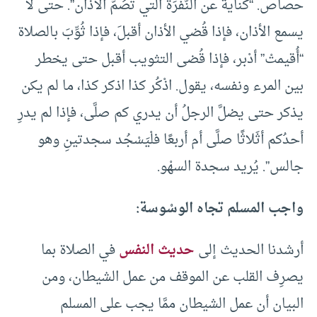
حصاص. “كناية عن النُّفْرَة التي تَصُمُّ الآذان”. حتى لا
يسمع الأذان، فإذا قُضي الأذان أقبلَ، فإذا ثُوِّبَ بالصلاة
“أُقيمتْ” أدْبر، فإذا قُضى التثويب أقبل حتى يخطر
بين المرء ونفسه، يقول. اذْكُر كذا اذكر كذا، ما لم يكن
يذكر حتى يضلَّ الرجلُ أن يدري كم صلَّى، فإذا لم يدرِ
أحدُكم أثَلاثًا صلَّى أم أربعًا فلْيَسْجُد سجدتينِ وهو
جالس”. يُريد سجدة السهْو.
واجب المسلم تجاه الوسْوسة:
أرشدنا الحديث إلى
حديث النفس
في الصلاة بما
يصرِف القلب عن الموقف من عمل الشيطان، ومن
البيان أن عمل الشيطان ممَّا يجب على المسلم