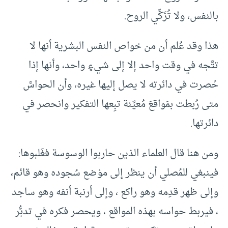
بالنفس، ولا تُزَكِّي الروح.
هذا وقد عُلم أن من خواص النفس البشرية أنها لا
تتَّجه في وقت واحد إلا إلى شيءٍ واحد، وأنها إذا
حُصرت في دائرته لا يصل إليها غيره، وأن الحواسَّ
متى رُبطت بمَواقعَ مُعيَّنة تبِعها التفكير وانحصر في
دائرتها.
ومن هنا قال العلماء الذين حاربوا الوسوسة فغَلبوها:
فينبغي للمُصلي أن ينظر إلى موْضع سُجوده وهو قائم،
وإلى ظهر قدِمه وهو راكع ، وإلى أرنبة أنفه وهو ساجد
، فيربط حواسه بهذه المواقع ، ويحصر فكره في تدبُّر