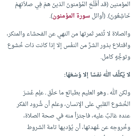
المؤمنين (قد أفْلَحَ المُؤمنونَ الذينَ همْ فِي صلاَتهِمْ
خَاشِعُونَ). (أوائل
سورة المؤمنون
).
والصلاة لا تُثمر ثمرتها من النهي عن الفحشاء والمنكر،
واقتلاع بذور الشرِّ من النفْس إلا إذا كانت ذات خُشوع
وتوجُّهٍ كامل.
لا يُكلِّف الله نفسًا إلا وُسْعَهَا:
ولكن الله ـ وهو العليم بطبائع ما خلَق ـ علِم عُسْرَ
الخُشوع القلبي على الإنسان، وعلم أن شُرود الفكر
عنده غالبٌ عليه، فاجتزأ منه في صحة الصلاة،
وخُروجه عن عُهدتها، أن يُؤديها تامة الشروط