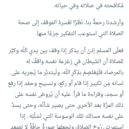
مُكافحته في صلاته وفي حياته.
وأرشدنا رحمةً بنا، نَظَرًا لعُسرة الموقف إلى صحة
الصلاة التي استوعب التفكير جزءًا منها.
فعلَى المسلم إذنْ أن يذكر إذا وقف بين يدي الله وكبَّر
للصلاة أن الشيطان في زعْزعة نفسه واقفٌ له
بالمرصاد فلْيَعْتَصِمْ بذِكْرِ الله، ولْيتدبَّر ما يُجريه على
لسانه مِن تكبير إذا قام أو ركع، وتسبيح وحمْد إذا رفع
أو سجد، وقراءة ما قرأ. عليه أن يُروض نفسه على
ذلك المرَّة بعد الأخرى حتى يصير شأنُه، وحتى يسدَّ
على نفسه مسالك تلك الوسوسة التي تَسْلُبُه ـ إذا
استمرت ـ رُوحَ الصلاة، وتجعلها صورةً جافَّةً لا تصعد