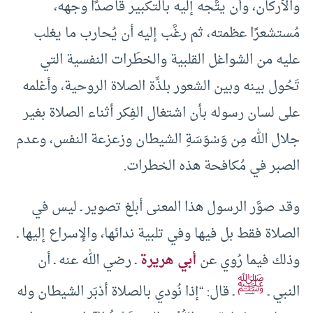
والأركان، وأن يتَّجه إليه بالتكبير قاصدًا وجهه،
مُستشعرًا عظمته، ثم رغَّب إليه أن يُحارب ما يغلب
عليه من الشواغل القلبية والخطَرات النفسية التي
تَحُول بينه وبين الشعور بلذَّة الصلاة الروحية، وأعْلمه
على لسان رسوله بأن اشتغال الفِكر أثناء الصلاة بغير
جلال الله مِن وَسْوَسَةِ الشيطان وزعزعة النفس، وعدم
الصبر في مُكافحة هذه الخطرات.
وقد صوَّر الرسول هذا المعنى أبلغ تصوير ـ ليس في
الصلاة فقط بل فيها وفي تلبية ندائها، والإسراع إليها ـ
وذلك فيما رُوي عن
أبي هريرة
ـ رضي الله عنه ـ أن
ﷺ
النبي ـ
ـ قال: “إذا نُودي بالصلاة أدْبَر الشيطان وله