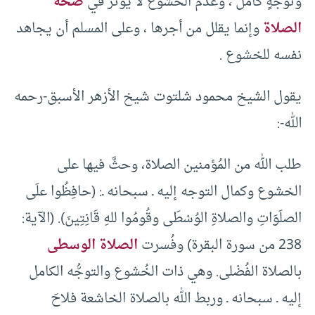
وتوجُّهٍ كامل ، وعدم الخشوع لا يؤثر في
صحة
الصلاة
وإنما يقلل من أجرها ، وعلى المسلم أن يجاهد
نفسه للخشوع .
يقول الشيخ محمود شلتوت شيخ الأزهر الأسبق-رحمه
الله-:
طلب الله من المُؤمنين الصلاة، وحثَّ فيها على
الخشوع وكمال التوجه إليه ـ سبحانه ـ: (حافِظُوا علَى
الصلَوَاتِ والصلاةِ الوُسْطَى وقُومُوا للهِ قَانِتِينَ). (الآية:
238 من سورة البقرة) وفُسرت
الصلاة الوسطى
بالصلاة الفُضْلى. وهي ذات الخُشوع والتوجُّه الكامل
إليه ـ سبحانه ـ وربط الله بالصلاة الخاشعة فلاحَ