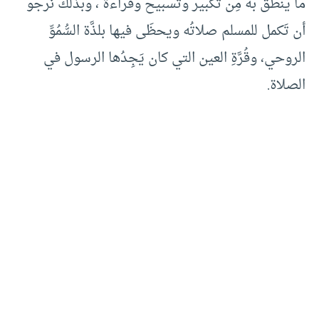
ما ينطق به مِن تكبير وتسبيح وقراءة ، وبذلك نرجو
أن تَكمل للمسلم صلاتُه ويحظَى فيها بلذَّة السُّمُوِّ
الروحي، وقُرَّةِ العين التي كان يَجِدُها الرسول في
الصلاة.