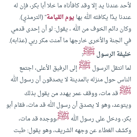
لأحد عندنا يد إلا وقد كافأناه ما خلا أبا بكر، فإن له
عندنا يدًا يكافئه الله بها
يوم القيامة
” (الترمذي).
وكان دائم الخوف من الله ، يقول: لو أن إحدى قدمي
في الجنة والأخرى خارجها ما آمنت مكر ربي (عذابه).
ﷺ
خليفة الرسول
:
ﷺ
لما انتقل الرسول
إلى الرفيق الأعلى، اجتمع
الناس حول منزله بالمدينة لا يصدقون أن رسول الله
ﷺ
قد مات، ووقف عمر يهدد من يقول بذلك
ويتوعد، وهو لا يصدق أن رسول الله قد مات، فقام أبو
ﷺ
بكر، ودخل على رسول الله
،ووجده قد مات،
وكشف الغطاء عن وجهه الشريف، وهو يقول: طبت