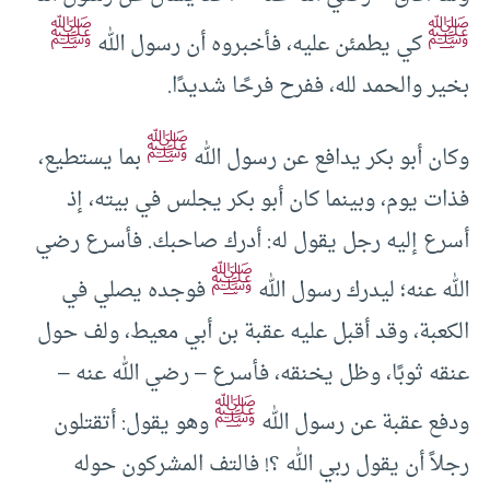
ﷺ
ﷺ
كي يطمئن عليه، فأخبروه أن رسول الله
بخير والحمد لله، ففرح فرحًا شديدًا.
ﷺ
وكان أبو بكر يدافع عن رسول الله
بما يستطيع،
فذات يوم، وبينما كان أبو بكر يجلس في بيته، إذ
أسرع إليه رجل يقول له: أدرك صاحبك. فأسرع رضي
ﷺ
الله عنه؛ ليدرك رسول الله
فوجده يصلي في
الكعبة، وقد أقبل عليه عقبة بن أبي معيط، ولف حول
عنقه ثوبًا، وظل يخنقه، فأسرع – رضي الله عنه –
ﷺ
ودفع عقبة عن رسول الله
وهو يقول: أتقتلون
رجلاً أن يقول ربي الله ؟! فالتف المشركون حوله