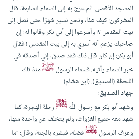
المسجد الأقصى، ثم عرج به إلى السماء السابعة، قال
المشركون: كيف هذا، ونحن نسير شهرًا حتى نصل إلى
بيت المقدس ؟! وأسرعوا إلى أبي بكر وقالوا له: إن
صاحبك يزعم أنه أسري به إلى بيت المقدس ! فقال
أبو بكر: إن كان قال ذلك فقد صدق، إني أصدقه في
ﷺ
خبر السماء يأتيه. فسماه الرسول
منذ تلك
اللحظة (الصديق). (ابن هشام).
جهاد الصديق:
ﷺ
وشهد أبو بكر مع رسول الله
رحلة الهجرة، كما
شهد معه جميع الغزوات، ولم يتخلف عن واحدة منها،
ﷺ
وعرف الرسول
فضله، فبشره بالجنة، وقال: “ما