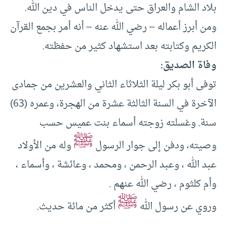
بلاد الشام والعراق حتى يدخل الناس في دين الله.
ومن أبرز أعماله – رضي الله عنه – أنه أمر بجمع القرآن
الكريم وكتابته بعد استشهاد كثير من حفظته.
وفاة الصديق:
توفى أبو بكر ليلة الثلاثاء الثاني والعشرين من جمادى
الآخرة في السنة الثالثة عشرة من الهجرة، وعمره (63)
سنة. وغسلته زوجته أسماء بنت عميس حسب
ﷺ
وصيته، ودفن إلى جوار الرسول
وله من الأولاد
عبد الله ، وعبد الرحمن ، ومحمد ، وعائشة ، وأسماء ،
وأم كلثوم ، رضي الله عنهم .
ﷺ
وروي عن رسول الله
أكثر من مائة حديث.