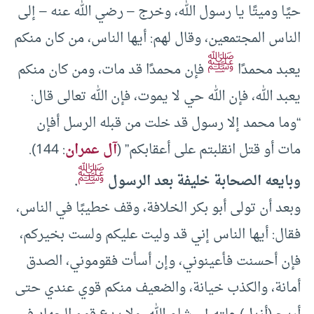
حيًا وميتًا يا رسول الله، وخرج – رضي الله عنه – إلى
الناس المجتمعين، وقال لهم: أيها الناس، من كان منكم
ﷺ
يعبد محمدًا
فإن محمدًا قد مات، ومن كان منكم
يعبد الله، فإن الله حي لا يموت، فإن الله تعالى قال:
“وما محمد إلا رسول قد خلت من قبله الرسل أفإن
مات أو قتل انقلبتم على أعقابكم” (
آل عمران
: 144).
ﷺ
وبايعه الصحابة خليفة بعد الرسول
.
وبعد أن تولى أبو بكر الخلافة، وقف خطيبًا في الناس،
فقال: أيها الناس إني قد وليت عليكم ولست بخيركم،
فإن أحسنت فأعينوني، وإن أسأت فقوموني، الصدق
أمانة، والكذب خيانة، والضعيف منكم قوي عندي حتى