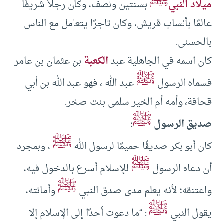
ﷺ
ميلاد النبي
بسنتين ونصف، وكان رجلاً شريفًا
عالمًا بأنساب قريش، وكان تاجرًا يتعامل مع الناس
بالحسنى.
كان اسمه في الجاهلية عبد
الكعبة
بن عثمان بن عامر
ﷺ
فسماه الرسول
عبد الله ، فهو عبد الله بن أبي
قحافة، وأمه أم الخير سلمى بنت صخر.
ﷺ
صديق الرسول
:
ﷺ
كان أبو بكر صديقًا حميمًا لرسول الله
، وبمجرد
ﷺ
أن دعاه الرسول
للإسلام أسرع بالدخول فيه،
ﷺ
واعتنقه؛ لأنه يعلم مدى صدق النبي
وأمانته،
ﷺ
يقول النبي
: “ما دعوت أحدًا إلى الإسلام إلا