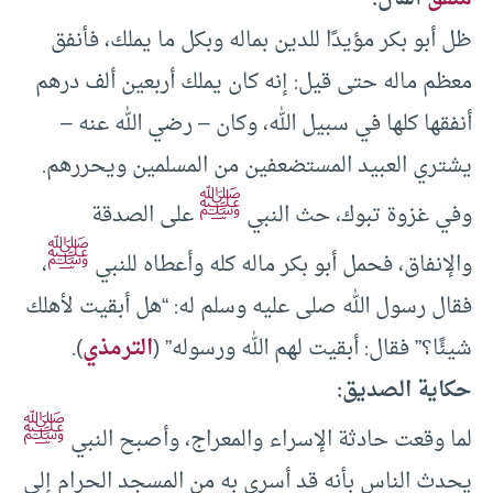
ظل أبو بكر مؤيدًا للدين بماله وبكل ما يملك، فأنفق
معظم ماله حتى قيل: إنه كان يملك أربعين ألف درهم
أنفقها كلها في سبيل الله، وكان – رضي الله عنه –
يشتري العبيد المستضعفين من المسلمين ويحررهم.
ﷺ
وفي غزوة تبوك، حث النبي
على الصدقة
ﷺ
والإنفاق، فحمل أبو بكر ماله كله وأعطاه للنبي
،
فقال رسول الله صلى عليه وسلم له: “هل أبقيت لأهلك
شيئًا؟” فقال: أبقيت لهم الله ورسوله” (
الترمذي
).
حكاية الصديق:
ﷺ
لما وقعت حادثة الإسراء والمعراج، وأصبح النبي
يحدث الناس بأنه قد أسري به من المسجد الحرام إلى