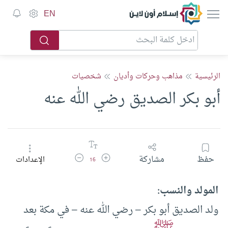
إسلام أون لاين
EN
الرئيسية
مذاهب وحركات وأديان
شخصيات
أبو بكر الصديق رضي الله عنه
زيادة حجم الخط
تقليل حجم الخط
حفظ
مشاركة
الإعدادات
16
المولد والنسب:
ولد الصديق أبو بكر – رضي الله عنه – في مكة بعد