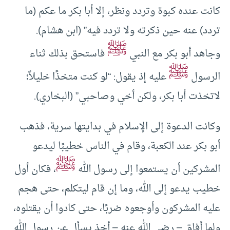
كانت عنده كبوة وتردد ونظر، إلا أبا بكر ما عكم (ما
تردد) عنه حين ذكرته ولا تردد فيه” (ابن هشام).
ﷺ
وجاهد أبو بكر مع النبي
فاستحق بذلك ثناء
ﷺ
الرسول
عليه إذ يقول: “لو كنت متخذًا خليلاً؛
لاتخذت أبا بكر، ولكن أخي وصاحبي” (البخاري).
وكانت الدعوة إلى الإسلام في بدايتها سرية، فذهب
أبو بكر عند الكعبة، وقام في الناس خطيبًا ليدعو
ﷺ
المشركين أن يستمعوا إلى رسول الله
، فكان أول
خطيب يدعو إلى الله، وما إن قام ليتكلم، حتى هجم
عليه المشركون وأوجعوه ضربًا، حتى كادوا أن يقتلوه،
ولما أفاق – رضي الله عنه – أخذ يسأل عن رسول الله