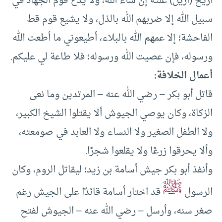
أريح (أزيل) علته إن شاء الله، ولا يدع قوم الجهاد في
سبيل الله إلا ضربهم الله بالذل، ولا يشيع قوم قط
الفاحشة؛ إلا عمهم الله بالبلاء، أطيعوني ما أطعت الله
ورسوله، فإن عصيت الله ورسوله؛ فلا طاعة لي عليكم.
أعمال الخلافة:
قاتل أبو بكر – رضي الله عنه – المرتدين وما نعى
الزكاة، وكان يوصي الجيوش ألا يقتلوا الشيخ الكبير،
ولا الطفل الصغير ولا النساء ولا العابد في صومعته،
وألا يحرقوا زرعًا ولا يقلعوا شجرًا.
وأنفذ أبو بكر جيش أسامة بن زيد؛ ليقاتل الروم، وكان
ﷺ
الرسول
قد اختار أسامة قائدًا على الجيش رغم
صغر سنه، وأرسل – رضي الله عنه – الجيوش لفتح