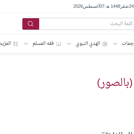
24
صَفَر
1448 هـ
-
07
أغسطس
2026
جمات
الهدي النبوي
فقه المسلم
المزيد
(بالصور)