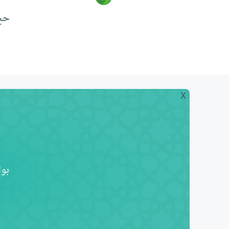
حج 
X
بوا