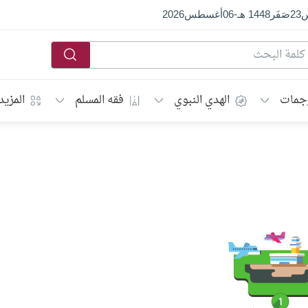
س
23
صَفَر
1448 هـ
-
06
أغسطس
2026
جمات
الهدي النبوي
فقه المسلم
المزيد