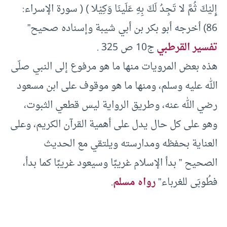
إِليْكَ ثُمَّ لا تَجِدُ لَكَ بِهِ عَلَينَا وَكِيْلا ) ( سورة الإسراء:
86) أخرجه أبو بكر بن أبي شيبة وإسناده صحيح”
تفسير القرطبي
ج10 ص 325 .
هذه بعض المرويات منها ما هو مرفوع إلى النبي صلّى
الله عليه وسلم، ومنها ما هو موقوف على ابن مسعود
رضي الله عنه، وطريق الرواية ليس قطعي الثبوت،
وهو على كل حال يدل على أهمية القرآن الكريم، وعلى
العناية بحفظه ومدارسته ويلتقي مع الحديث
الصحيح ” بدأ الإسلام غريبًا وسيعود غريبًا كما بدأ،
فطُوبَى للغرباء”
رواه مسلم
.