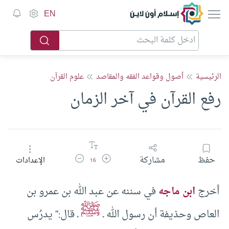
إسلام أون لاين
EN
الرئيسية
أصول وقواعد الفقه والمقاصد
علوم القرآن
رفع القرآن في آخر الزمان
زيادة حجم الخط
تقليل حجم الخط
حفظ
مشاركة
الإعدادات
16
أخرج
ابن ماجه
في سننه عن عبد الله بن عمرو بن
ﷺ
العاص وحذيفة أن رسول الله ـ
ـ قال:” يدرُس