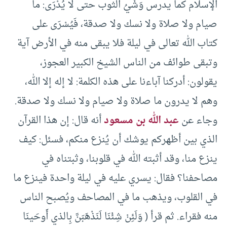
الإسلام كما يدرس وَشْيُ الثوب حتى لا يُدْرَى: ما
صيام ولا صلاة ولا نسك ولا صدقة، فَيُسْرَى على
كتاب الله تعالى في ليلة فلا يبقى منه في الأرض آية
وتبقى طوائف من الناس الشيخ الكبير العجوز،
يقولون: أدركنا آباءنا على هذه الكلمة: لا إله إلا الله،
وهم لا يدرون ما صلاة ولا صيام ولا نسك ولا صدقة.
وجاء عن
عبد الله بن مسعود
أنه قال: إن هذا القرآن
الذي بين أظهركم يوشك أن يُنزع منكم، فسئل: كيف
ينزع منا، وقد أثبته الله في قلوبنا، وثبتناه في
مصاحفنا؟ فقال: يسري عليه في ليلة واحدة فينزع ما
في القلوب، ويذهب ما في المصاحف ويُصبح الناس
منه فقراء. ثم قرأ ( وَلَئِنْ شِئْنَا لَنَذْهَبَنَّ بِالذي أَوحَينَا