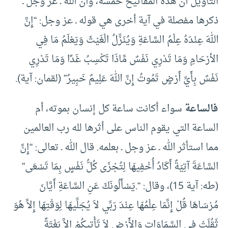
التأويل أن هذه المفاتيح خمسة، وأن الله ـ عز وجل ـ
ذكرها مفصلة في آية أخرى هي قوله ـ عز وجل: “إِنَّ
اللهَ عِنْدَهُ عِلْمُ السَّاعَةِ وَيُنَزِّلُ الْغَيْثَ وَيَعْلَمُ مَا فِي
الأرْحَامِ وَمَا تَدْرِي نَفْسٌ مَّاذَا تَكْسِبُ غَدًا وَمَا تَدْرِي
نَفْسٌ بِأَيِّ أَرْضٍ تَمُوتُ إِنَّ اللهَ عَلِيمٌ خَبِيرٌ” (لقمان: آية).
فالساعة
سواء أكانت ساعة كل إنسان بموته، أم
الساعة التي يقوم الناس على أثرها لله رب العالمين
مما استأثر الله ـ عز وجل ـ بعلمه. قال الله ـ تعالى: “إِنَّ
السَّاعَةَ آتِيَةٌ أَكَادُ أُخْفِيهَا لِتُجْزَى كُلُّ نَفْسٍ بِمَا تَسْعَى”
(طه: آية 15)، وقال: “.يَسْأَلُونَكَ عَنِ السَّاعَةِ أَيَّانَ
مُرْسَاهَا قُلْ إِنَّمَا عِلْمُهَا عِنْدَ رَبِّي لاَ يُجَلِّيهَا لِوَقْتِهَا إِلاَّ هُوَ
ثَقُلَتْ فِي السَّمَاوَاتِ وَالأَرْضِ لاَ تَأْتِيكُمْ إِلاَّ بَغْتَةً