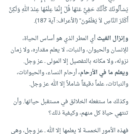
يَسْأَلُونَكَ كَأَنَّكَ حَفِيٌّ عَنْهَا قُلْ إِنَّمَا عِلْمُهَا عِنْدَ اللهِ وَلَكِنَّ
أَكْثَرَ النَّاسِ لاَ يَعْلَمُونَ” (الأعراف: آية 187).
وإنزال الغيث
أي المطر الذي هو أساس الحياة،
للإنسان والحيوان، والنبات، لا يعلم مقداره، ولا زمان
نزوله، ولا مكانه بالتفصيل إلا المولى ـ عز وجل.
ويعلم ما في الأرحام،
أرحام النساء، والحيوانات،
والنباتات، علماً دقيقاً شاملاً إلا الله عز وجل.
وكذلك ما ستفعله الخلائق في مستقبل حياتها. وأن
تنتهي حياة كل منهم، وكيفية ذلك؟
فهذه الأمور الخمسة لا يعلمها إلا الله ـ عز وجل، وهي