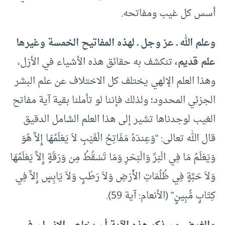
أسس كل غيب ومفاتحه.
وعلم الله ـ عز وجل ـ لهذه المفاتيح الخمسة وغيرها
علم قديم،
تنكشف به حقائق هذه الأشياء في الأزل،
وهذا العلم الإلهي يختلف كل الاختلاف عن علم البشر
الجزئي المحدود؛ ولذلك فإننا لو تأملنا بقية آية مفاتح
الغيب لوجدناها تشير إلى هذا العلم الشامل الدقيق
قال الله تعالى: “وَعِندَهُ مَفَاتِحُ الْغَيْبِ لاَ يَعْلَمُهَا إِلاَّ هُوَ
وَيَعْلَمُ مَا فِي الْبَرِّ وَالْبَحْرِ وَمَا تَسْقُطُ مِن وَرَقَةٍ إِلاَّ يَعْلَمُهَا
وَلاَ حَبَّةٍ فِي ظُلُمَاتِ الأَرْضِ وَلاَ رَطْبٍ وَلاَ يَابِسٍ إِلاَّ فِي
كِتَابٍ مُّبِينٍ” (الأنعام: آية 59).