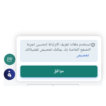
الغيب لله
لا يعلم الغيب…
الإيمان الخالص بالله…
#
#
#
نستخدم ملفات تعريف الارتباط لتحسين تجربة
التوجه والالتجاء إلى…
التوكل على الله…
التصفح الخاصة بك. يمكنك تخصيص تفضيلاتك.
#
#
تخصيص
هل انتفعت بهذا المحتوى؟
موافق
نعم
لا