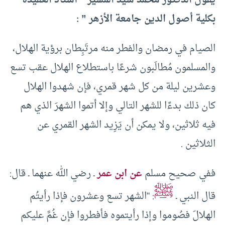
يقول الدكتور محمد سيد المسير ” أستاذ العقيدة
بكلية أصول الدين جامعة الأزهر ” :
الصيام في رمضان والفطر منه مرتَبِطان برؤية الهلال،
والمسلمون مُطالَبون شرعًا باستطلاع الهلال عقب تسع
وعشرين ليلة من كل شهر قمري، فإن شهدوا الهلال
كان ذلك بدءًا للشهر التالي وإلا أتموا الشهرَ الذي هم
فيه ثلاثين، ولا يمكن أن يَزِيد الشهر القمري عن
الثلاثين .
ففي صحيح مسلم
عن ابن عمر
ـ رضي الله عنهما ـ قال:
ﷺ
قال النبي ـ
: “الشهر تسع وعشرون فإذا رأيتُم
الهلالَ فصُوموا وإذا رأيتموه فأفطروا فإن غُمَّ عليكم