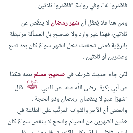
فاقدروا له”، وفي رواية: “فاقدروا ثلاثين .
ومن هنا فلا يُعقَل أن
شهر رمضان
لا ينقُص عن
ثلاثين، فهذا غير وارد ولا صحيح بل المسألة مرتبطة
بالرؤية فمتى تحققت دخل الشهر سواءً كان بعد تسع
وعشرين أو ثلاثين .
لكن جاء حديث شريف في
صحيح مسلم
نصه هكذا
ﷺ
عن أبي بكرة ـ رضي الله عنه ـ عن النبي ـ
ـ قال:
“شهرَا عيدٍ لا ينقصان: رمضان وذو الحجة .
والمعنى أن الأجر والثواب المرتَّب على الطاعة في
هذين الشهرين من الصيام والحج لا ينقص سواءً كان