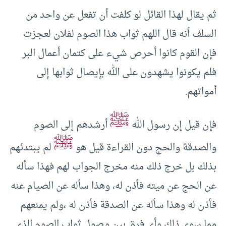
ثم يقال لهذا القائل لو كلفت أن تفعل عن واحد من
السلف أنه قال اللهم ثواب هذا الصوم لفلان لعجزت
فإن القوم كانوا أحرص شيء على كتمان أعمال البر
فلم يكونوا يشهدون على الله بإيصال ثوابها إلى
أمواتهم.
ﷺ
فإن قيل إن رسول الله
أرشدهم إلى الصوم
ﷺ
والصدقة والحج دون القراءة قيل هو
لم يبتدئهم
بذلك بل خرج ذلك منه مخرج الجواب لهم فهذا سأله
عن الحج عن ميته فأذن له، وهذا سأله عن الصيام عنه
فأذن له وهذا سأله عن الصدقة فأذن له ،ولم يمنعهم
مما سوى ذلك وأي فرق بين وصول ثواب الصوم الذي