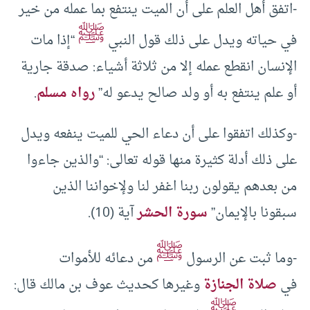
-اتفق أهل العلم على أن الميت ينتفع بما عمله من خير
ﷺ
في حياته ويدل على ذلك قول النبي
“إذا مات
الإنسان انقطع عمله إلا من ثلاثة أشياء: صدقة جارية
أو علم ينتفع به أو ولد صالح يدعو له”
رواه مسلم
.
-وكذلك اتفقوا على أن دعاء الحي للميت ينفعه ويدل
على ذلك أدلة كثيرة منها قوله تعالى: “والذين جاءوا
من بعدهم يقولون ربنا اغفر لنا ولإخواننا الذين
سبقونا بالإيمان”
سورة الحشر
آية (10).
ﷺ
-وما ثبت عن الرسول
من دعائه للأموات
في
صلاة الجنازة
وغيرها كحديث عوف بن مالك قال: