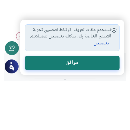
اهداء الثواب للمتوفى
الصدقة على الميت
#
#
نستخدم ملفات تعريف الارتباط لتحسين تجربة
قضاء الدين عن…
قضاء النذر عن…
الحج عن الميت
التصفح الخاصة بك. يمكنك تخصيص تفضيلاتك.
#
#
#
تخصيص
هل انتفعت بهذا المحتوى؟
موافق
نعم
لا
موضوعات ذات صلة