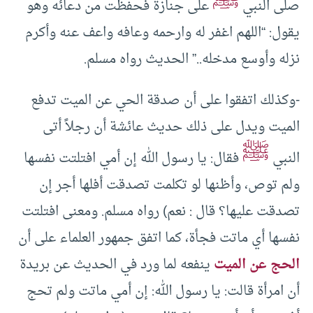
ﷺ
صلى النبي
على جنازة فحفظت من دعائه وهو
يقول: “اللهم اغفر له وارحمه وعافه واعف عنه وأكرم
نزله وأوسع مدخله..” الحديث رواه مسلم.
-وكذلك اتفقوا على أن صدقة الحي عن الميت تدفع
الميت ويدل على ذلك حديث عائشة أن رجلاً أتى
ﷺ
النبي
فقال: يا رسول الله إن أمي افتلتت نفسها
ولم توص، وأظنها لو تكلمت تصدقت أفلها أجر إن
تصدقت عليها؟ قال : نعم) رواه مسلم. ومعنى افتلتت
نفسها أي ماتت فجأة، كما اتفق جمهور العلماء على أن
الحج عن الميت
ينفعه لما ورد في الحديث عن بريدة
أن امرأة قالت: يا رسول الله: إن أمي ماتت ولم تحج