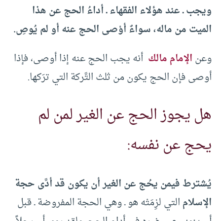
ويجب ـ عند هؤلاء الفقهاء ـ أداءُ الحج عن هذا
الميت من ماله، سواءٌ أوْصى الحج عنه أو لم يُوصِ.
وعن
الإمام مالك
أنه يجب الحج عنه إذا أوصى، فإذا
أوصى فإن الحج يكون من ثلث التَّركة التي ترَكها.
هل يجوز الحج عن الغير لمن لم
يحج عن نفسه:
يُشترط فيمن يحُج عن الغير أن يكون قد أدَّى حجة
الإسلام
التي لزِمَتْه هو ـ وهي الحجة المفروضة ـ قبل