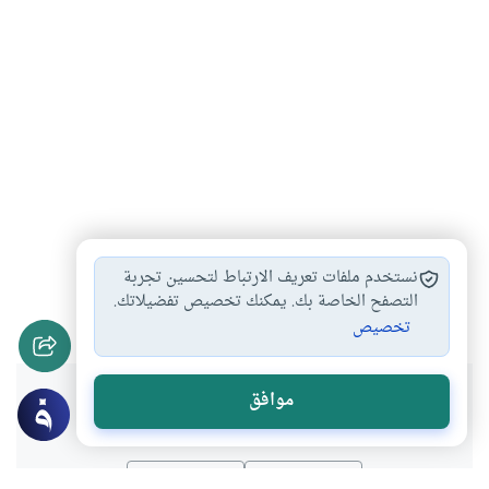
مناسك الحج
محظورات الحج
الحج على نفقة…
#
#
#
نستخدم ملفات تعريف الارتباط لتحسين تجربة
أحكام العمرة والحج
الحج عن الميت
التصفح الخاصة بك. يمكنك تخصيص تفضيلاتك.
#
#
تخصيص
هل انتفعت بهذا المحتوى؟
موافق
نعم
لا