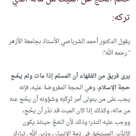
تركه:
يقول الدكتور أحمد الشرباصي الأستاذ بجامعة الأزهر
” رحمه الله”:
يرى فريق من الفقهاء أن المسلم إذا مات ولم يحُج
حجة الإسلام
، وهي الحجة المفروضة عليه، فإنه
يجب على من يتولى أمر تَرِكَتِه وشؤونه أن يحُج عنه
من ماله، وكذلك إذا كان الميت قد نذَر أن يحُج،
ووجب عليه النذر؛ وذلك لأن الحَجَّ حينئذ يكون
كالدَّين المستحَق في ذمة الإنسان، ودَين الله ـ تبارك