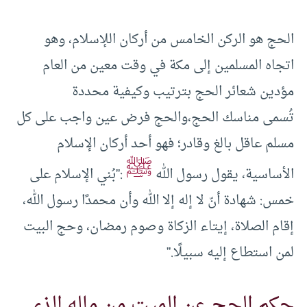
الحج هو الركن الخامس من أركان اللإسلام، وهو
اتجاه المسلمين إلى مكة في وقت معين من العام
مؤدين شعائر الحج بترتيب وكيفية محددة
تُسمى مناسك الحج،والحج فرض عين واجب على كل
مسلم عاقل بالغ وقادر؛ فهو أحد أركان الإسلام
ﷺ
الأساسية، يقول رسول الله
:”بُني الإسلام على
خمس: شهادة أنّ لا إله إلا الله وأن محمدًا رسول الله،
إقام الصلاة، إيتاء الزكاة وصوم رمضان، وحج البيت
لمن استطاع إليه سبيلًا.”
حكم الحج عن الميت من ماله الذي