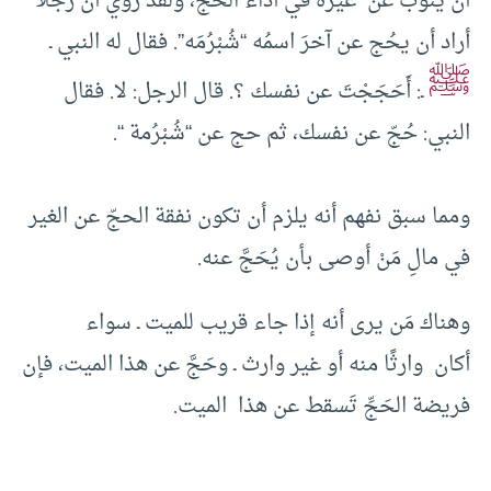
أن ينوب عن غيره في أداء الحج، ولقد روي أن رجلاً
أراد أن يحُج عن آخرَ اسمُه “شُبْرُمَه”. فقال له النبي ـ
ﷺ
ـ: أَحَجَجْتَ عن نفسك ؟. قال الرجل: لا. فقال
النبي: حُجّ عن نفسك، ثم حج عن “شُبْرُمة “.
ومما سبق نفهم أنه يلزم أن تكون نفقة الحجّ عن الغير
في مالِ مَنْ أوصى بأن يُحَجَّ عنه.
وهناك مَن يرى أنه إذا جاء قريب للميت ـ سواء
أكان وارثًا منه أو غير وارث ـ وحَجَّ عن هذا الميت، فإن
فريضة الحَجِّ تَسقط عن هذا الميت.