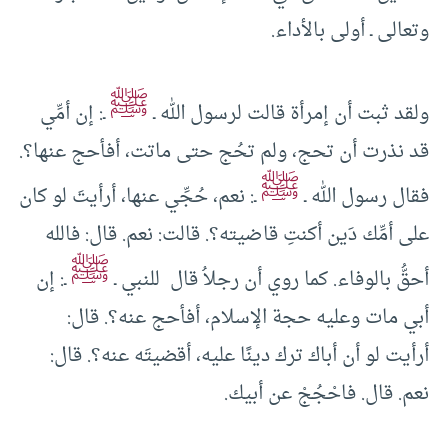
وتعالى ـ أولى بالأداء.
ﷺ
ولقد ثبت أن إمرأة قالت لرسول الله ـ
ـ: إن أمِّي
قد نذرت أن تحج، ولم تحُج حتى ماتت، أفأحج عنها؟.
ﷺ
فقال رسول الله ـ
ـ: نعم، حُجِّي عنها، أرأيتَ لو كان
على أمِّك دَين أكنتِ قاضيته؟. قالت: نعم. قال: فالله
ﷺ
أحقُّ بالوفاء. كما روي أن رجلاُ قال للنبي ـ
ـ: إن
أبي مات وعليه حجة الإسلام، أفأحج عنه؟. قال:
أرأيت لو أن أباك ترك دينًا عليه، أقضيتَه عنه؟. قال:
نعم. قال. فاحْجُجْ عن أبيك.