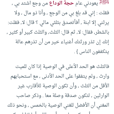
ﷺ
يعودني عام
حجة الوداع
من وجع اشتد بي ,
فقلت : إني قد بلغ بي من الوجع , وأنا ذو مال , ولا
يرثني إلا ابنة , أفأتصدق بثلثي مالي ؟ قال: لا, فقلت:
بالشطر, فقال: لا, ثم قال: الثلث, والثلث كبير أو كثير ,
إنك إن تذر ورثتك أغنياء خير من أن تذرهم عالة
يتكففون الناس } .
فالثلث هو الحد الأعلى في الوصية إذا كان للميت
وارث , ولم يتفقوا على الحد الأدنى , مع استحبابهم
الأقل من الثلث , وأن تكون الوصية للأقارب غير
الوارثين , لتكون صدقة وصلة معا . وذكر صاحب
المغني أن الأفضل للغني الوصية بالخمس , ونحو ذلك