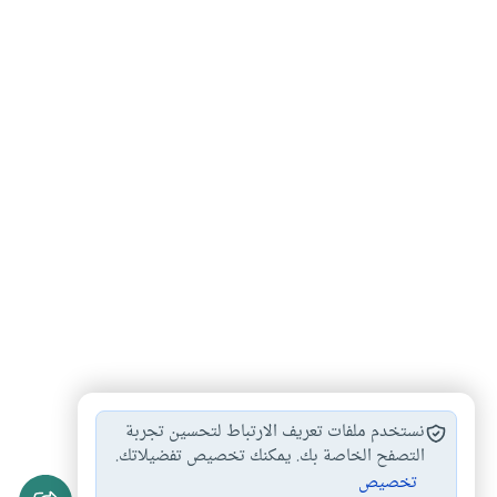
تفضيل الزوج زوجته…
تفضيل الحفيد الوارث…
#
#
نستخدم ملفات تعريف الارتباط لتحسين تجربة
أحكام المواريث
المواريث طبقا للشريعة…
التصفح الخاصة بك. يمكنك تخصيص تفضيلاتك.
#
#
تخصيص
الميراث والوصية
#