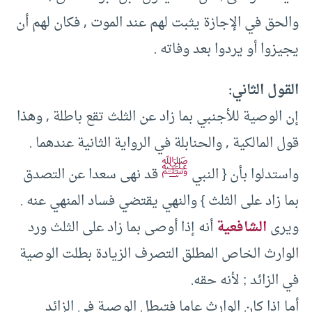
والحق في الإجازة يثبت لهم عند الموت , فكان لهم أن
يجيزوا أو يردوا بعد وفاته .
القول الثاني:
إن الوصية للأجنبي بما زاد عن الثلث تقع باطلة , وهذا
قول المالكية , والحنابلة في الرواية الثانية عندهما .
ﷺ
واستدلوا بأن { النبي
قد نهى سعدا عن التصدق
بما زاد على الثلث } والنهي يقتضي فساد المنهي عنه .
ويرى
الشافعية
أنه إذا أوصى بما زاد على الثلث ورد
الوارث الخاص المطلق التصرف الزيادة بطلت الوصية
في الزائد ; لأنه حقه.
أما إذا كان الوارث عاما فتبطل الوصية في الزائد