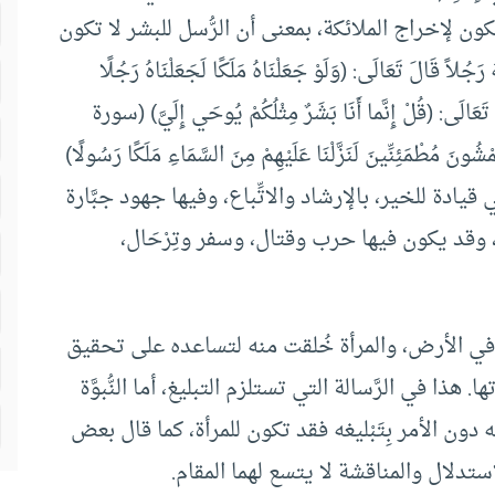
كون لإخراج الملائكة، بمعنى أن الرُّسل للبشر لا تكون
اً قَالَ تَعَالَى: (وَلَوْ جَعَلْنَاهُ مَلَكًا لَجَعَلْنَاهُ رَجُلًا
لَ تَعَالَى: (قُلْ إِنَّما أَنَا بَشَرٌ مِثْلُكُمْ يُوحَي إِلَيَّ) (سورة
يَمْشُونَ مُطْمَئِنِّينَ لَنَزَّلْنَا عَلَيْهِمْ مِنَ السَّمَاءِ مَلَكًا رَسُولًا)
لى التبليغ هي قيادة للخير، بالإرشاد والاتِّباع، وفيها جهود جبَّارة
ت، وقد يكون فيها حرب وقتال، وسفر وتِرْحَال،
ي الأرض، والمرأة خُلقت منه لتساعده على تحقيق
ا في الرَّسالة التي تستلزم التبليغ، أما النُّبوَّة
ه دون الأمر بِتَبْليغه فقد تكون للمرأة، كما قال بعض
تدلال والمناقشة لا يتسع لهما المقام.