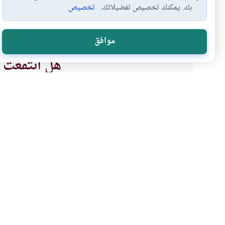
بك. يمكنك تخصيص تفضيلاتك.
تخصيص
رجل
مريم
قرآن
#
#
#
موافق
هل انتفعت ب
نعم
موضوعات ذات صلة
العبادات
أصول وقواعد الفقه والمقاص
افتتاح ختمة جديدة عند ال