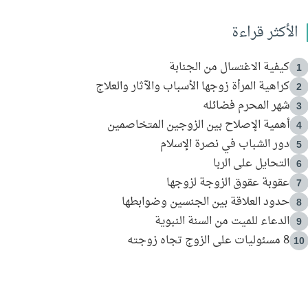
الأكثر قراءة
كيفية الاغتسال من الجنابة
1
كراهية المرأة زوجها الأسباب والآثار والعلاج
2
شهر المحرم فضائله
3
أهمية الإصلاح بين الزوجين المتخاصمين
4
دور الشباب في نصرة الإسلام
5
التحايل على الربا
6
عقوبة عقوق الزوجة لزوجها
7
حدود العلاقة بين الجنسين وضوابطها
8
الدعاء للميت من السنة النبوية
9
8 مسئوليات على الزوج تجاه زوجته
10