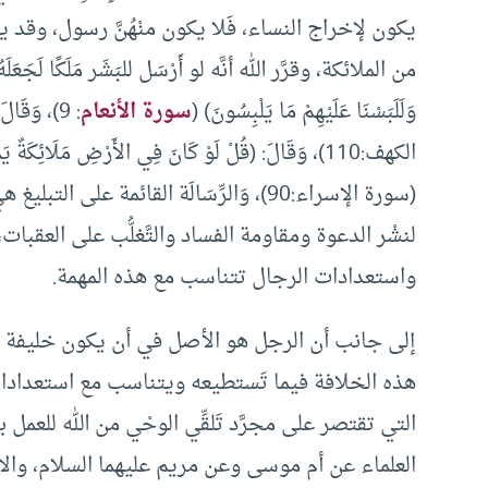
يكون لإخراج النساء، فَلا يكون منْهُنَّ رسول، وقد ي
من الملائكة، وقرَّر الله أنَّه لو أَرْسَل للبَشَر مَلَكًا لَجَعَلَهُ رَجُل
وَلَلَبَسْنَا عَلَيْهِمْ مَا يَلْبِسُونَ) (
سورة الأنعام
: 9)، وَقَا
الكهف:110)، وَقَالَ: (قُلْ لَوْ كَانَ فِي الأَرْضِ مَلَائِكَةٌ 
(سورة الإسراء:90)، وَالرِّسَالَة القائمة ع
لنشْر الدعوة ومقاومة الفساد والتَّغلُّب على العقبا
واستعدادات الرجال تتناسب مع هذه المهمة.
إلى جانب أن الرجل هو الأصل في أن يكون خليفة ف
هذه الخلافة فيما تَستطيعه ويتناسب مع استعداداتها. هذ
التي تقتصر على مجرَّد تَلقِّي الوحْي من الله للعمل ب
العلماء عن أم موسى وعن مريم عليهما السلام، والاس