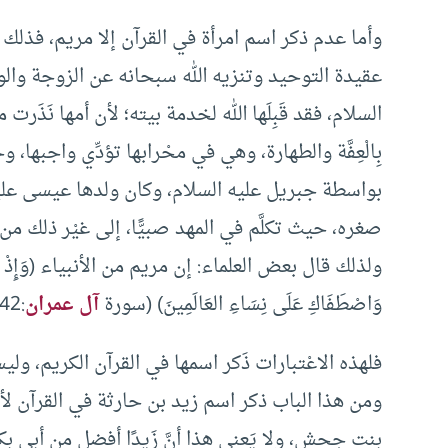
وأما عدم ذكر اسم امرأة في القرآن إلا مريم، فذلك ل
عقيدة التوحيد وتنزيه الله سبحانه عن الزوجة وال
السلام، فقد قَبِلَها الله لخدمة بيته؛ لأن أمها نَذَرت ما
بِالْعِفَّة والطهارة، وهي في محْرابها تؤدِّي واجبها،
بواسطة جبريل عليه السلام، وكان ولدها عيسى علي
صغره، حيث تكلَّم في المهد صبيًّا، إلى غيْر ذلك من 
ولذلك قال بعض العلماء: إن مريم من الأنبياء (وَإِذْ قَالَتِ المَ
وَاصْطَفَاكِ عَلَى نِسَاءِ العَالَمِينَ) (سورة
آل عمران
:42).
فلهذه الاعْتبارات ذَكر اسمها في القرآن الكريم، و
ومن هذا الباب ذكر اسم زيد بن حارثة في القرآن لأهم
بنت جحش، ولا يَعنى هذا أنَّ زَيدًا أفضل من أبي ب