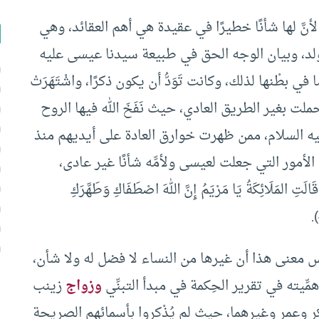
أنَّ لها شأنًا خطيرًا في عقيدة هي أهم العقائد، وهي
ولد، وبيان الوجه الحق في طبيعة سيدنا عيسى عليه
 في بطْنها لذلك، وكانت تَوَدُّ أن يكون ذكرًا، واشْتَهَرَتْ
 وحملت بغير الطريق العادي، حيث نَفَخَ الله فيها الروح
ه السلام، ممن ظهرت خوارق العادة على أيديهم منذ
الأمور التي جعلت لعيسى ولأمِّه شأنًا غير عادى،
لَائِكَةُ يَا مَرْيَمُ إِنَّ اللهَ اصْطَفَاكِ وَطَهَّرَكِ
ليس معنى هذا أن غيرها من النساء لا فضل له ولا شأن،
ِّيته في تقرير الحِكمة في مبدأ التبنِّي
وزواج
زينب
كر وعمر وغيرهما، حيث لم يُذْكروا بأسمائهم الصريحة