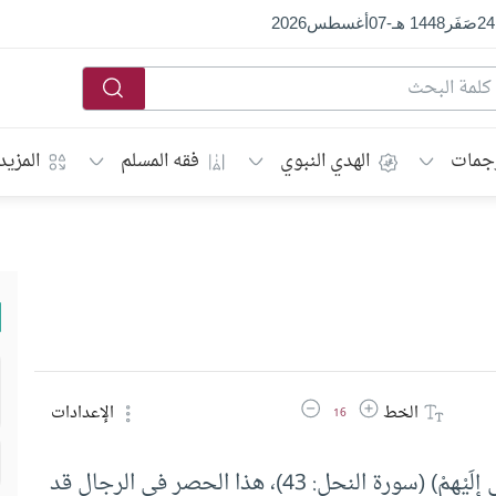
24
صَفَر
1448 هـ
-
07
أغسطس
2026
جمات
الهدي النبوي
فقه المسلم
المزيد
زيادة حجم الخط
تقليل حجم الخط
الخط
الإعدادات
16
قَالَ الله تعالى: ( وَمَا أَرْسَلْنَا مِنْ قَبْلِكَ إِلَّا رِجَالًا نُوحِي إِلَيْهِمْ) (سورة النحل: 43)، هذا الحصر في الرجال قد