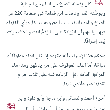
ﷺ
ـ
ـ كان يغسله الصاع من الماء من الجنابة
ويوضِّئه المُد. وتحدَّث ابن قدامة في صفحة 226 عن
الصاع والمد بالتقديرات المعروفة قديمًا. ورأْي الفقهاء
فيها. والمهم أن الزيادة على ما يَعُمُّ العضو ثلاث مرات
يُعد إسرافًا.
وحكم هذا الإسراف أنه مكروه إذا كان الماء مملوكًا أو
مباحًا، أما الماء الموقوف على من يتطهر. ومنه ماء
المرافق العامة ـ فإن الزيادة فيه على ثلاث حرام،
لكونها غير مأذون فيها.
أخرج أحمد والنسائي وابن ماجة وأبو داود وابن
ﷺ
خزيمة من طرق صحيحة أن أعرابيًّا سأل النبي ـ
ـ