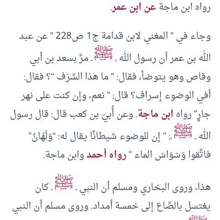
رواه ابن ماجة
عن ابن عمر
.
وجاء في ” المغني لابن قدامة ج1 ص228 ” عن عبد
ﷺ
الله بن عمر أن رسول الله ـ
ـ مرَّ بسعد بن أبي
وقاص وهو يتوضأ، فقال: ” ما هذا السَّرَف “؟ فقال:
أفي الوضوء إسراف؟ قال: ” نعم، وإن كنت على نهر
جارٍ” رواه
ابن ماجة
. وعن أُبيّ بن كعب قال: قال رسول
ﷺ
الله ـ
ـ: ” إن للوضوء شيطانًا يقال له: “وَلَهَانُ”
فاتَّقوا وَسْوَاسَ الماء ”
رواه أحمد
وابن ماجة.
ﷺ
هذا، وروى البخاري ومسلم أن النبي ـ
ـ كان
يغتسل بالصَّاع إلى خمسة أمداد. وروى مسلم أن النبي