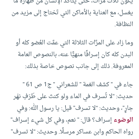
يكون ثلاث مرات، حتَّى يَتَأَكَّد الإنسان من طهارة ما
يغسل، مع العناية بالأماكن التي تَحْتاج إلى مزيد من
النظافة.
وما زاد على المرَّات الثلاثة التي عمَّت العُضو كله أو
البدن كله كان إسرافًا منهيًّا عنه، بالنصوص العامة
المعروفة. ذلك إلى جانب نصوص خاصة بذلك:
جاء في ” كشف الغمة ” للشعراني ” ج1 ص 61 ”
حديث: “لا تُسرف في الماء ولو كنتَ على طَرَفِ نهْر
جارٍ”، وحديث: “لا تسرف” قيل: يا رسول الله: وفي
الوضوء
إسراف؟ قال: ” نعم، وفي كل شيء إسراف”
رواه الحاكم وابن عساكر مرسلًا. وحديث: “لا تسرف”