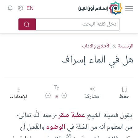
إسلام أون لاين
EN
الرئيسية
الأخلاق والآداب
هل في الماء إسراف
زيادة حجم الخط
تقليل حجم الخط
حفظ
مشاركة
الإعدادات
16
يقول فضيلة الشيخ
عطية صقر
-رحمه الله تعالى-:
من المعلوم أنه من السُّنَّة في
الوضوء
والغُسْل أن