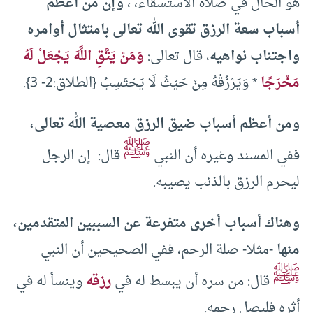
هو الحال في صلاة الاستسقاء، ،
وإن من أعظم
أسباب سعة الرزق تقوى الله تعالى بامتثال أوامره
واجتناب نواهيه
، قال تعالى:
وَمَنْ يَتَّقِ اللَّهَ يَجْعَلْ لَهُ
مَخْرَجًا
* وَيَرْزُقْهُ مِنْ حَيْثُ لَا يَحْتَسِبُ {الطلاق:2- 3}.
ومن أعظم أسباب ضيق الرزق معصية الله تعالى،
ﷺ
ففي المسند وغيره أن النبي
قال: إن الرجل
ليحرم الرزق بالذنب يصيبه.
وهناك أسباب أخرى متفرعة عن السببين المتقدمين،
منها
-مثلا- صلة الرحم، ففي الصحيحين أن النبي
ﷺ
قال: من سره أن يبسط له في
رزقه
وينسأ له في
أثره فليصل رحمه.