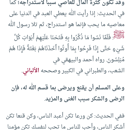
وقد تكون كثرة المال للعاصي سببا لاستدراجه؛
كما
في الحديث: إذا رأيت الله يعطي العبد في الدنيا على
معاصيه ما يحب فإنما هو استدراج، ثم تلا رسول الله
ﷺ
: فَلَمَّا نَسُوا مَا ذُكِّرُوا بِهِ فَتَحْنَا عَلَيْهِمْ أَبْوَابَ كُلِّ
شَيْءٍ حَتَّى إِذَا فَرِحُوا بِمَا أُوتُوا أَخَذْنَاهُمْ بَغْتَةً فَإِذَا هُمْ
مُبْلِسُونَ. رواه أحمد والبيهقي في
الشعب، والطبراني في الكبير وصححه
الألباني
.
وعلى المسلم أن يقنع ويرضى بما قسم الله له، فإن
الرضى والشكر سبب الغنى والمزيد
.
ففي الحديث: كن ورعا تكن أعبد الناس، وكن قنعا تكن
أشكر الناس، وأحب للناس ما تحب لنفسك تكن مؤمنا