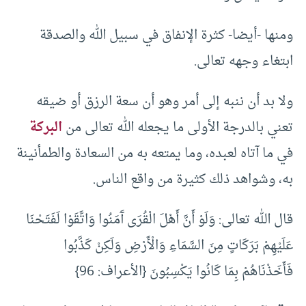
ومنها -أيضا- كثرة الإنفاق في سبيل الله والصدقة
ابتغاء وجهه تعالى.
ولا بد أن ننبه إلى أمر وهو أن سعة الرزق أو ضيقه
تعني بالدرجة الأولى ما يجعله الله تعالى من
البركة
في ما آتاه لعبده، وما يمتعه به من السعادة والطمأنينة
به، وشواهد ذلك كثيرة من واقع الناس.
قال الله تعالى: وَلَوْ أَنَّ أَهْلَ الْقُرَى آَمَنُوا وَاتَّقَوْا لَفَتَحْنَا
عَلَيْهِمْ بَرَكَاتٍ مِنَ السَّمَاءِ وَالْأَرْضِ وَلَكِنْ كَذَّبُوا
فَأَخَذْنَاهُمْ بِمَا كَانُوا يَكْسِبُونَ {الأعراف: 96}