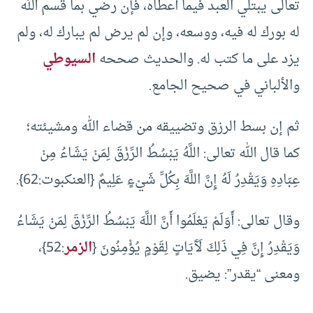
تعالى يبتلي العبد فيما أعطاه، فإن رضي بما قسم الله
له بورك له فيه، ووسعه، وإن لم يرض لم يبارك له، ولم
يزد على ما كتب له. والحديث صححه
السيوطي
والألباني في صحيح الجامع.
ثم إن بسط الرزق وتضييقه من قضاء الله ومشيئته؛
كما قال الله تعالى: اللَّهُ يَبْسُطُ الرِّزْقَ لِمَنْ يَشَاءُ مِنْ
عِبَادِهِ وَيَقْدِرُ لَهُ إِنَّ اللَّهَ بِكُلِّ شَيْءٍ عَلِيمٌ {العنكبوت:62}.
وقال تعالى: أَوَلَمْ يَعْلَمُوا أَنَّ اللَّهَ يَبْسُطُ الرِّزْقَ لِمَنْ يَشَاءُ
وَيَقْدِرُ إِنَّ فِي ذَلِكَ لَآَيَاتٍ لِقَوْمٍ يُؤْمِنُونَ {
الزمر
:52}،
ومعنى “يقدر”: يضيق.