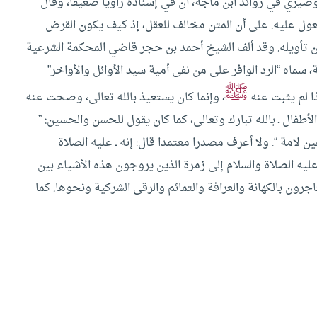
صيري في زوائد ابن ماجة، أن في إسناده راويا ضعيفا، وقال
ل عليه. على أن المتن مخالف للعقل، إذ كيف يكون القرض
 تأويله.
وقد ألف الشيخ أحمد بن حجر قاضي المحكمة الشرعية
، سماه “الرد الوافر على من نفى أمية سيد الأوائل والأواخر”
ﷺ
ا لم يثبت عنه
، وإنما كان يستعيذ بالله تعالى، وصحت عنه
فال ـ بالله تبارك وتعالى، كما كان يقول للحسن والحسين: ”
 لامة “. ولا أعرف مصدرا معتمدا قال: إنه ـ عليه الصلاة
 عليه الصلاة والسلام إلى زمرة الذين يروجون هذه الأشياء بين
اجرون بالكهانة والعرافة والتمائم والرقى الشركية ونحوها. كما