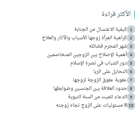
الأكثر قراءة
كيفية الاغتسال من الجنابة
1
كراهية المرأة زوجها الأسباب والآثار والعلاج
2
شهر المحرم فضائله
3
أهمية الإصلاح بين الزوجين المتخاصمين
4
دور الشباب في نصرة الإسلام
5
التحايل على الربا
6
عقوبة عقوق الزوجة لزوجها
7
حدود العلاقة بين الجنسين وضوابطها
8
الدعاء للميت من السنة النبوية
9
8 مسئوليات على الزوج تجاه زوجته
10