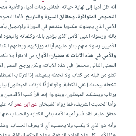
أنه ظل أميا إلى نهاية حياته، فعاش ومات أميا، والأمية معج
النصوص المتوافرة، وحقائق السيرة والتاريخ.
فأما النصوص،
الأميين رسولا منهم يتلو عليهم آياته ويزكيهم ويعلمهم الك
والأمي في هذه الآيات له معنيان: الأول:
من لا يقرأ ولا يكت
المعنى الثاني محتمل في هذه الآيات، ولكن يرجح المعنى الأ
تخطه بيمينك} نفي للكتابة.
وقوله{إذًا لارتاب المبطلون} بيان
يرتاب ويتشكك المبطلون، ويقولوا: إنما قرأ كتب الأقدمين وجا
وأما الحديث الشريف، فما رواه الشيخان
عن ابن عمر
أنه عليه
متفق عليه. فقد فسر أمية الأمة بنفي الكتابة والحساب عنها،
وأنه هو الذي لا يكتب ولا يحسب، أي لا يعرف الحساب.
وهذه 
هذا الأمي كل هذه العلوم النافعة، وهذه الحكم البالغة، وهذه 