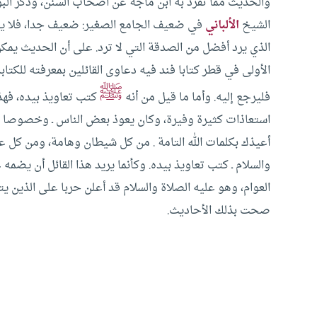
والحديث مما تفرد به ابن ماجة عن أصحاب السنن، وذكر البو
الشيخ
الألباني
في ضعيف الجامع الصغير: ضعيف جدا، فلا يعو
الذي يرد أفضل من الصدقة التي لا ترد. على أن الحديث يمكن
الأولى في قطر كتابا فند فيه دعاوى القائلين بمعرفته للكتابة
ﷺ
فليرجع إليه. وأما ما قيل من أنه
كتب تعاويذ بيده، فهذ
استعاذات كثيرة وفيرة، وكان يعوذ بعض الناس ـ وخصوصا الأط
أعيذك بكلمات الله التامة . من كل شيطان وهامة، ومن كل عين
والسلام ـ كتب تعاويذ بيده. وكأنما يريد هذا القائل أن يضمه
العوام، وهو عليه الصلاة والسلام قد أعلن حربا على الذين يت
صحت بذلك الأحاديث.