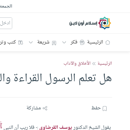
الجمعة
إسلام أون لاين
الرئيسية
فكر
شريعة
كتب وتر
الرئيسية
الأخلاق والآداب
هل تعلم الرسول القراءة وال
حفظ
مشاركة
ﷺ
يقول الشيخ الدكتور
يوسف القرضاوي
:-
فلا ريب أن النبي