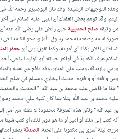
وهذه التوجيهات الرشيدة. وقد قال البوصيري رحمه الله في 
اليتم!
وقد توهم بعض العلماء
أن النبي عليه السلام في آخر ح
من وثيقة
صلح الحديبية
حين رفض علي رضي الله عنه أن يم
صورة اسمه وصفته (محمد رسول الله) ويمحو الكلمة التي بعد
السلطان لفلان بكذا، أي أمر به، وكما نقول: بنى أبو
جعفر المن
السلام عرف الكتابة في أواخر حياته: أبو الوليد الباجي، أحد 
ورمي بالزندقة، وسب على المنابر، وقد دافع عن نفسه بالمناظ
ومن وافقه أو وافقهم: حديث البخاري ومسلم في صلح الحدي
” هذا ما قاضى عليه محمد بن عبد الله ..” الحديث.
والحديث 
عليه محمد بن عبد الله. بدلا مما كان كتبه علي: محمد رسول
بن عبد الله ” ولكن هذه المعرفة محدودة لا تنقله من أمي إ
أنه كتب إلى ملك أو أمير أو ما هو دون ذلك، أو كتب شيئا من 
مررت ليلة أسري بي مكتوبا على الجنة:
الصدقة
بعشر أمثالها