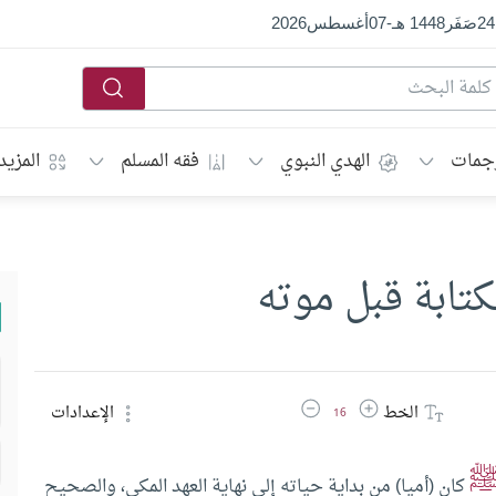
24
صَفَر
1448 هـ
-
07
أغسطس
2026
جمات
الهدي النبوي
فقه المسلم
المزيد
كتابة قبل موته
زيادة حجم الخط
تقليل حجم الخط
الخط
الإعدادات
16
كان (أميا) من بداية حياته إلى نهاية العهد المكي، والصحيح