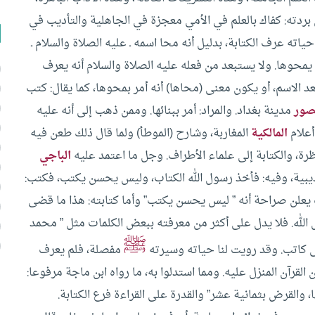
بردته: كفاك بالعلم في الأمي معجزة في الجاهلية والتأديب في
ياته عرف الكتابة، بدليل أنه محا اسمه ـ عليه الصلاة والسلام ـ
حوها. ولا يستبعد من فعله عليه الصلاة والسلام أنه يعرف
 الاسم، أو يكون معنى (محاها) أنه أمر بمحوها، كما يقال: كتب
صور
مدينة بغداد. والمراد: أمر ببنائها.
وممن ذهب إلى أنه عليه
أعلام
المالكية
المغاربة، وشارح (الموطأ) ولما قال ذلك طعن فيه
رة، والكتابة إلى علماء الأطراف. وجل ما اعتمد عليه
الباجي
بية، وفيه: فأخذ رسول الله الكتاب، وليس يحسن يكتب، فكتب:
يعلن صراحة أنه ” ليس يحسن يكتب” وأما كتابته: هذا ما قضى
 الله. فلا يدل على أكثر من معرفته ببعض الكلمات مثل ” محمد
ﷺ
لى كاتب. وقد رويت لنا حياته وسيرته
مفصلة، فلم يعرف
القرآن المنزل عليه. ومما استدلوا به، ما رواه ابن ماجة مرفوعا:
، والقرض بثمانية عشر” والقدرة على القراءة فرع الكتابة.