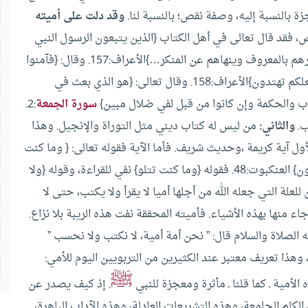
زة بالنسبة إليه، وصفة نقص؛ بالنسبة لنا.
وقد دلت على أميته
 فقد قال تعالى في أهل الكتاب {الذين يتبعون الرسول النبي
الأمي الذي يجدونه مكتوبا عندهم في التوراة والإنجيل يأمرهم بالمعروف وينهاهم عن المنكر…}الأعراف:157. وقال: {فآمنوا
بالله ورسوله النبي الأمي الذي يؤمن بالله وكلماته واتبعوه لعلكم تهتدون}الأعراف:158. وقال تعالى: {هو الذي بعث في
تاب والحكمة وإن كانوا من قبل لفي ضلال مبين}
سورة الجمعة
:2.
ب.
والثاني:
من ليس له كتاب ديني مثل التوراة والإنجيل. وهذا
ول آية كريمة ،وحديث شريف. فأما الآية فقوله تعالى: { وما كنت
تتلو من قبله من كتاب ولا تخطه بيمينك، إذا لارتاب المبطلون} العنكبوت:48. فقوله {وما كنت تتلو} نفي للقراءة، وقوله {ولا
 للعلة التي جعله الله من أجلها أميا لا يقرأ ولا يكتب، حتى لا
ء منها بهذه الأشياء. فأميته المحققة نفت هذه الريبة بلا نزاع.
 الصلاة والسلام قال: ” نحن أمة أمية، لا نكتب ولا نحسب ”
 وهذا تعريف معتبر عند الكثيرين من التربويين اليوم للأمي:
ﷺ
الأمية ـ كما قلنا ـ مأثرة ومعجزة للنبي
. إذ كيف يصدر عن
الكلم الجامعة، وهذه التشريعات العادلة، وهذه الآداب الباهرة،