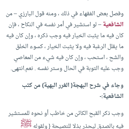
وفصل بعض الفقهاء في ذلك ، ومنه قول البارزي – من
الشافعية
– لو استشير في أمر نفسه في النكاح ، فإن
كان فيه ما يثبت الخيار فيه وجب ذكره ، وإن كان فيه
ما يقلل الرغبة فيه ولا يثبت الخيار ، كسوء الخلق
والشح ، استحب ، وإن كان فيه شيء من المعاصي
وجب عليه التوبة في الحال وستر نفسه . نعم.انتهى.
وجاء في شرح البهجة( الغرر البهية) من كتب
الشافعية:-
وجب ذكر القبح الكائن من خاطب أو نحوه للمستشير
ﷺ
فيه بالصدق ليحذر بذلا للنصيحة { ولقوله