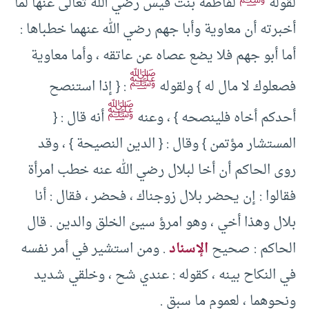
لقوله
لفاطمة بنت قيس رضي الله تعالى عنها لما
أخبرته أن معاوية وأبا جهم رضي الله عنهما خطباها :
أما أبو جهم فلا يضع عصاه عن عاتقه ، وأما معاوية
ﷺ
فصعلوك لا مال له } ولقوله
: { إذا استنصح
ﷺ
أحدكم أخاه فلينصحه } ، وعنه
أنه قال : {
المستشار مؤتمن } وقال : { الدين النصيحة } ، وقد
روى الحاكم أن أخا لبلال رضي الله عنه خطب امرأة
فقالوا : إن يحضر بلال زوجناك ، فحضر ، فقال : أنا
بلال وهذا أخي ، وهو امرؤ سيئ الخلق والدين . قال
الحاكم : صحيح
الإسناد
. ومن استشير في أمر نفسه
في النكاح بينه ، كقوله : عندي شح ، وخلقي شديد
ونحوهما ، لعموم ما سبق .