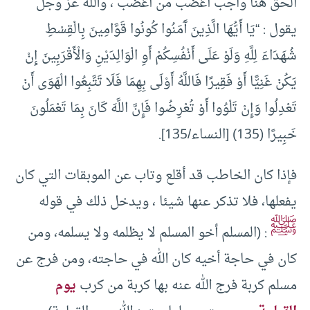
الحق هنا واجب أغضب من أغضب ، والله عز وجل
يقول : “يَا أَيُّهَا الَّذِينَ آَمَنُوا كُونُوا قَوَّامِينَ بِالْقِسْطِ
شُهَدَاءَ لِلَّهِ وَلَوْ عَلَى أَنْفُسِكُمْ أَوِ الْوَالِدَيْنِ وَالْأَقْرَبِينَ إِنْ
يَكُنْ غَنِيًّا أَوْ فَقِيرًا فَاللَّهُ أَوْلَى بِهِمَا فَلَا تَتَّبِعُوا الْهَوَى أَنْ
تَعْدِلُوا وَإِنْ تَلْوُوا أَوْ تُعْرِضُوا فَإِنَّ اللَّهَ كَانَ بِمَا تَعْمَلُونَ
خَبِيرًا (135) [النساء/135].
فإذا كان الخاطب قد أقلع وتاب عن الموبقات التي كان
يفعلها، فلا تذكر عنها شيئا ، ويدخل ذلك في قوله
ﷺ
: (المسلم أخو المسلم لا يظلمه ولا يسلمه، ومن
كان في حاجة أخيه كان الله في حاجته، ومن فرج عن
مسلم كربة فرج الله عنه بها كربة من كرب
يوم