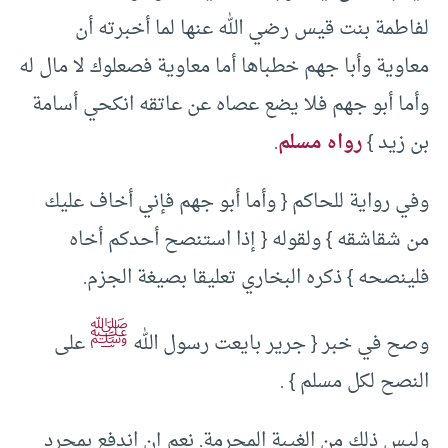
لفاطمة بنت قيس رضي الله عنها لما أخبرته أن
معاوية وأبا جهم خطباها أما معاوية فصعلوك لا مال له
وأما أبو جهم فلا يضع عصاه عن عاتقه انكحي أسامة
بن زيد }
رواه مسلم
.
وفي رواية للحاكم { وأما أبو جهم فإني أخاف عليك
من شقاشقه } ولقوله { إذا استنصح أحدكم أخاه
فلينصحه } ذكره البخاري تعليقا بصيغة الجزم.
ﷺ
وصح في خبر { جرير بايعت رسول الله
على
النصح لكل مسلم } .
وليس ذلك من الغيبة المحرمة. نعم إن اندفع بمجرد