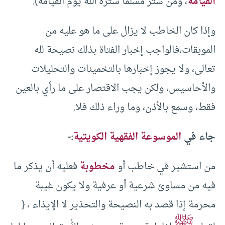
القيامة
، ومن ستر مسلما ستره الله يوم القيامة).
وإذا كان الخاطب لا يزال على ما هو عليه من
الموبقات،فالواجب إخبار الفتاة بذلك نصيحة لله
تعالى، ولا يجوز إخبارها بالتخمينات والتحليلات
والأحاسيس، ولكن يجب الاقتصار على ما رأي بالعين
فقط، وسمع بالأذن، وما وراء ذلك فلا.
جاء في
الموسوعة الفقهية الكويتية
:-
من استشير في خاطب أو
مخطوبة
فعليه أن يذكر ما
فيه من مساوئ شرعية أو عرفية ولا يكون غيبة
محرمة إذا قصد به النصيحة والتحذير لا الإيذاء ، {
ﷺ