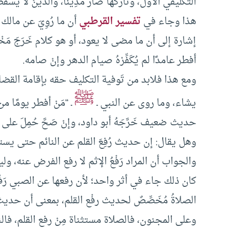
التكليفي الأول، وتاركها صار مَدِينًا، والدَّيْنُ لا يسقط
هذا وجاء في
تفسير القرطبي
أن ما رُوِيَ عن مالك م
إشارة إلى أن ما مضى لا يعود، أو هو كلام خَرَجَ مَخْ
أفطر عامدًا لم يُكَفِّرْهُ صيام الدهر وإنْ صامه.
ومع هذا فلابد من تَوفية التكليف حقه بإقامة القضاء
ﷺ
يشاء، وما روى عن النبي ـ
ـ “مَنْ أفطر يومًا م
حديث ضعيف خَرَّجَهُ أبو داود، وإنْ صَحَّ حُمِلَ على 
وهل يقال: إن حديث رُفِعَ القلم عن النائم حتى يستي
والجواب أن المراد رَفْعُ الإثم لا رفع الفرض عنه، و
كان ذلك جاء في أثر واحد؛ لأن رفعها عن الصبي رَفْ
الصلاةُ مُخَصِّصٌ لحديث رفْع القلم، بمعنى أن حديث 
وعلى المجنون، فالصلاة مستثناة مِنْ رفع القلم، فالنا