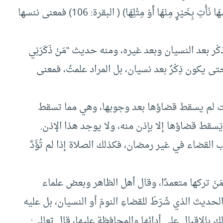
تركناكم، ومثله قوله تعالى: (مَا نَنْسَخُ مِنْ آيَةٍ أَوْ نُنْسِهَا نَأْتِ بِخَيْرٍ مِنْهَا أَوْ مِثْلِهَا) ( البقرة: 106) فمعنى ننسها
ْر بعد النسيان وبعد غيره، ومنه حديث “مَنْ ذَكَرَنِي
 يكون ذِكْرٌ بعد نسيان، بل المراد علمتُ، فمعنى
لوقت لم يسقط قضاؤها بعد وجوبها، وهي مما تسقط
لا يَسقط قضاؤها إلا بإذن منه، ولا يوجد هذا الإذن.
جب القضاء في غير رمضان، فكذلك الصلاة إذا لم تُؤَدَّ
ْ تركها متعمدًا، وقال أهل الظاهر وبعض علماء
لحديث الذي شَرَطَ للقضاءِ النومَ أو النسيان، بل عليه
بالإقبال على أدائها والمحافظة عليها، قال تعالى: