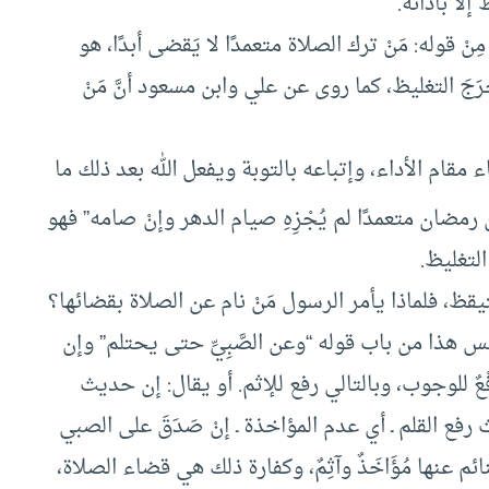
 إلا بأدائه.
ِنْ قوله: مَنْ ترك الصلاة متعمدًا لا يَقضى أبدًا، هو
رَجَ التغليظ، كما روى عن علي وابن مسعود أنَّ مَنْ
 مقام الأداء، وإتباعه بالتوبة ويفعل الله بعد ذلك ما
ن رمضان متعمدًا لم يُجْزِهِ صيام الدهر وإنْ صامه” فهو
التغليظ.
قظ، فلماذا يأمر الرسول مَنْ نام عن الصلاة بقضائها؟
ليس هذا من باب قوله “وعن الصَّبِيِّ حتى يحتلم” وإن
عٌ للوجوب، وبالتالي رفع للإثم. أو يقال: إن حديث
رفع القلم ـ أي عدم المؤاخذة ـ إنْ صَدَقَ على الصبي
ئم عنها مُؤَاخَذٌ وآثِمٌ، وكفارة ذلك هي قضاء الصلاة،