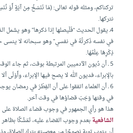
نتركها.
4ـ يقول الحديث “فَلْيصلها إذا ذكرها” وهو يشمل الذك
في نفسه ذَكرتُهُ في نفسي” وهو سبحانه لا ينسى حتى
ذِكْرِهَا عِلْمُهَا.
5 ـ أن دُيون الآدميين المرتبطة بوقت، ثم جاء ا
بالإبراء، فديون الله لا يصح فيها الإبراء، وأَوْلَى أ
6 ـ أن العلماء اتفقوا على أن الفِطْرَ في رمضان يو
في وقتها وَجَبَ قضاؤها في وقت آخر.
هذا هو رأي الجمهور في وجوب قضاء الصلاة على مَن
الشافعية
بعدم وجوب القضاء عليه، تَمَسُّكًا بظاهر ا
أن يتوب توبة نصوحًا من معصيته بترك الصلاة، وذلك 