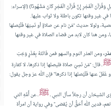
ِ وَقُرْآنَ الْفَجْرِ إِنَّ قُرْآنَ الْفَجْرِ كَانَ مَشْهُودًا) (الإسراء:
، ولولا حديث “مَنْ نام عن صلاةٍ أو نَسِيَهَا فَلْيُصلها
قتها، ومن هنا كان لابد من قضاء الصلاة في غير وقتها
ذر،
ومن العذر النوم والسهو فمن فَاتَتْهُ بِعُذْرٍ وَجَبَ
ـ قال: “مَنْ نَسِيَ صلاة فليصلها إذا ذكرها، لا كفارة
 غَفَلَ عنها فَلْيُصلها إذا ذكرها” فإن الله عز وجل يقول:
ﷺ
َى الشيخان أن رجلاً سأل النبي ـ
ـ عن أُمِّهِ التي
، فدين الله أَحَقُّ أنْ يُقضى” وفي رواية أن امرأة