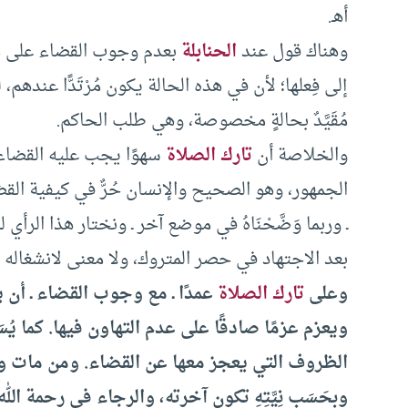
أهـ.
وهناك قول عند
الحنابلة
بعدم وجوب القضاء على من 
إلى فِعلها؛ لأن في هذه الحالة يكون مُرْتَدًّا عندهم
مُقَيَّدٌ بحالةٍ مخصوصة، وهي طلب الحاكم.
والخلاصة أن
تارك الصلاة
سهوًا يجب عليه القضاء ب
الجمهور، وهو الصحيح والإنسان حُرٌّ في كيفية ال
ـ وربما وَضَّحْنَاهُ في موضع آخر ـ ونختار هذا الرأ
بعد الاجتهاد في حصر المتروك، ولا معنى لانشغاله بال
وعلى
تارك الصلاة
عمدًا ـ مع وجوب القضاء ـ أن 
ويعزم عزمًا صادقًا على عدم التهاون فيها. كما يُسَنُّ له 
الظروف التي يعجز معها عن القضاء. ومن مات وهو يق
وبِحَسَبِ نِيَّتِهِ تكون آخرته، والرجاء في رحمة الله