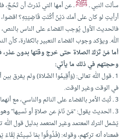
ﷺ
سألت النبي ـ
ـ عن أمها التي نَذرتْ أن تَحُجَّ
أرأيتِ لو كان على أمك دَيْنٌ أَكُنْتِ قَاضِيَتِهِ؟ اقضوا، ف
فالحديث الأول يُوجب القضاء على الناس بالنص، وا
الله. ويؤكد وجوب القضاء التعبير بالكفارة، كأن النسيا
أما مَنْ تَرَكَ الصلاة حتى خرج وقتها بدون عذر، 
وحجتهم في ذلك ما يأتي:
1 ـ قول الله تعالى: (وَأَقِيمُوا الصَّلاة) ولم يفرق
في الوقت وغير الوقت.
3 ـ ثَبَتَ الأمر بالقضاء على النائم والناسي، مع أنهما غير آثمين، فالتارك لها عمدًا أَوْلَى بوجوب القضاء.
3 ـ الحديث يقول: “مَنْ نَامَ عن صلاةٍ أو نَسيها” و