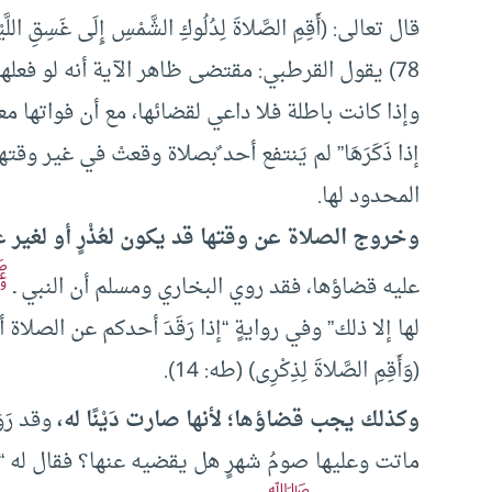
قال تعالى: (أَقِمِ الصَّلاةَ لِدُلُوكِ الشَّمْسِ إِلَى غَسِقِ اللَّيْل
78) يقول القرطبي: مقتضى ظاهر الآية أنه لو فعلها في غير وقتها تكون باطلة ولا ثواب عليها.
وإذا كانت باطلة فلا داعي لقضائها، مع أن فواتها معصية
إذا ذَكَرَهَا” لم يَنتفع أحد ٌبصلاة وقعتْ في غير و
المحدود لها.
وخروج الصلاة عن وقتها قد يكون لعُذْرٍ أو لغير ع
ﷺ
عليه قضاؤها، فقد روي البخاري ومسلم أن النبي ـ
لها إلا ذلك” وفي روايةٍ “إذا رَقَدَ أحدكم عن الصلاة أو
(وَأَقِمِ الصَّلاةَ لِذِكْرِى) (طه: 14).
وكذلك يجب قضاؤها؛ لأنها صارت دَيْنًا له،
وقد رَو
ماتت وعليها صومُ شهرٍ هل يقضيه عنها؟ فقال له “نعم