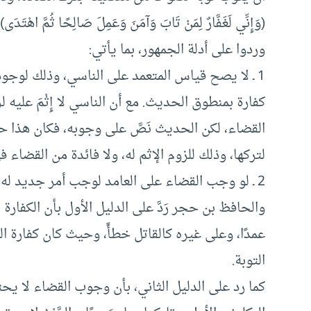
(وَإِنِّي لَغَفَّارٌ لِمَنْ تَابَ وَآمَنَ وَعَمِلَ صَالِحًا ثُمَّ اهْتَدَى) (
وردوا على أدلة الجمهور، بما يأتي:
1 ـ لا يصح قياس المتعمد على الناسي، وذلك لوجود
كفارة بمنطوق الحديث. مع أن الناسي لا إِثْمَ عليه
القضاء، لكن الحديث نَصَّ على وجوبه، فكان هذا حكم
لتركها، وذلك للزوم الإثم له، ولا فائدة من القضاء في
2 ـ لو وجب القضاء على العامد لوجب أمر جديد له بالقضاء، ولا يوجد هذا الأمر.
والحافظ بن حجر رَدَّ على الدليل الأول بأن الكفارة
عمدًا، وعلى غيره كالقاتل خطأً، وحيث كان كفارة ا
التوبة.
كما رد على الدليل الثاني، بأن وجوب القضاء لا يح