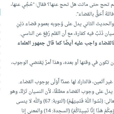
، فلم تحج حتى ماتت هل تحج عنها؟ فقال: “حُجِّي عنها،
اللهُ أَحَقُّ بالقضاء”.
لحديث الثاني يدل على وُجوبه بعموم قضاء دَيْنِ
ن ذَنْبٌ فيه كفارة، مع أن القلم رُفِعَ عن الناسي.
فالقضاء واجب عليه أيضًا كما قال جمهور العلماء
 بين أن تكون في وقتها أو بعده، وهذا أمرٌ يَقتضي الوجوب،
هو يدل على وجوب القضاء مطلقًا، لأن النسيان تَرْكٌ، وهو
يَشمل الترك المعتمد وغير المتعمد بدليل قول الله تعالى: (نَسُوا اللهَ فَنَسِيَهُمْ) (التوبة: 67) والله لا ينسى
فمعناه أنه تركهم، وقوله: (فَذُوقُوا بِمَا نَسِيتُمْ لِقَاءَ يَوْمِكُمْ هَذَا إِنَّا نَسِينَاكُمْ) (السجدة: 14) والمعنى إنا