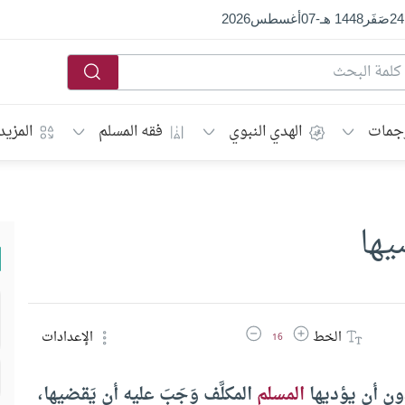
24
صَفَر
1448 هـ
-
07
أغسطس
2026
جمات
الهدي النبوي
فقه المسلم
المزيد
يها
زيادة حجم الخط
تقليل حجم الخط
الخط
الإعدادات
16
ون أن يؤديها
المسلم
المكلَّف وَجَبَ عليه أن يَقضيها،