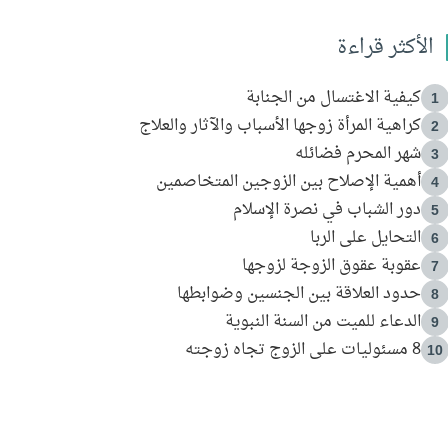
الأكثر قراءة
كيفية الاغتسال من الجنابة
1
كراهية المرأة زوجها الأسباب والآثار والعلاج
2
شهر المحرم فضائله
3
أهمية الإصلاح بين الزوجين المتخاصمين
4
دور الشباب في نصرة الإسلام
5
التحايل على الربا
6
عقوبة عقوق الزوجة لزوجها
7
حدود العلاقة بين الجنسين وضوابطها
8
الدعاء للميت من السنة النبوية
9
8 مسئوليات على الزوج تجاه زوجته
10