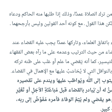
ترك الصلاة عمدًا، وذلك إذا طلبها منه الحاكم ودعاه
، لكن هذا القول ـ مع كونه أحد القولين وليس بأرجحهما ـ
اتفاق العلماء، وتاركها عمدًا يجب عليه القضاء عند
قضاء من حيث الترتيب وعدمه على ما رآه بعض الفقهاء
ي للتيسير، كما أنه يَقضي ما علم أو غلب على ظنه تركه
نوافل التي لا يُحَاسَبُ عليها مع الإهمال في القضاء.
يتوب إلى الله ويُواظب عليها ويندم على تقصيره
أن ْيُبادر بالقضاء قبل مُبَاغَتَةِ الأجَلِ أو تَغَيُّرِ
ضي ولم يُتِمِّ الوفاءَ فأمره مُفَوَّضٌ إلى ربه،
 كبير.