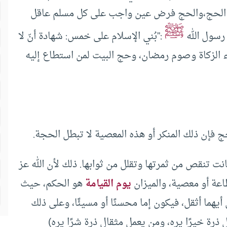
 الحج،والحج فرض عين واجب على كل مسلم عاقل
ﷺ
 رسول الله
:”بُني الإسلام على خمس: شهادة أنّ لا
إيتاء الزكاة وصوم رمضان، وحج البيت لمن استطاع إليه
حج فإن ذلك المنكر أو هذه المعصية لا تبطل الحجة.
نت تنقص من ثمرتها وتقلل من ثوابها. ذلك لأن الله عز
ة أو معصية، والميزان
يوم القيامة
هو الحكم، حيث
هما أثقل، فيكون إما محسنًا أو مسيئًا، وعلى ذلك
ذرة خيرًا يره، ومن يعمل مثقال ذرة شرًا يره)