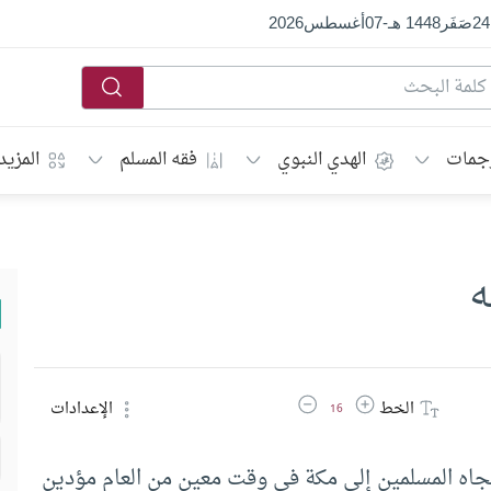
24
صَفَر
1448 هـ
-
07
أغسطس
2026
جمات
الهدي النبوي
فقه المسلم
المزيد
ه
زيادة حجم الخط
تقليل حجم الخط
الخط
الإعدادات
16
تجاه المسلمين إلى مكة في وقت معين من العام مؤدين