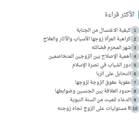
الأكثر قراءة
كيفية الاغتسال من الجنابة
1
كراهية المرأة زوجها الأسباب والآثار والعلاج
2
شهر المحرم فضائله
3
أهمية الإصلاح بين الزوجين المتخاصمين
4
دور الشباب في نصرة الإسلام
5
التحايل على الربا
6
عقوبة عقوق الزوجة لزوجها
7
حدود العلاقة بين الجنسين وضوابطها
8
الدعاء للميت من السنة النبوية
9
8 مسئوليات على الزوج تجاه زوجته
10