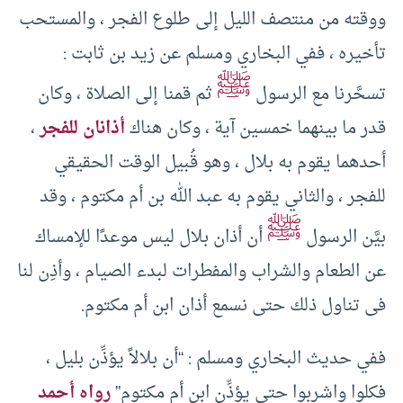
ووقته من منتصف الليل إلى طلوع الفجر ، والمستحب
تأخيره ، ففي البخاري ومسلم عن زيد بن ثابت :
ﷺ
تسحَّرنا مع الرسول
ثم قمنا إلى الصلاة ، وكان
قدر ما بينهما خمسين آية ، وكان هناك
أذانان للفجر
،
أحدهما يقوم به بلال ، وهو قُبيل الوقت الحقيقي
للفجر ، والثاني يقوم به عبد الله بن أم مكتوم ، وقد
ﷺ
بيَّن الرسول
أن أذان بلال ليس موعدًا للإمساك
عن الطعام والشراب والمفطرات لبدء الصيام ، وأذِن لنا
فى تناول ذلك حتى نسمع أذان ابن أم مكتوم.
ففي حديث البخاري ومسلم : “أن بلالاً يؤذِّن بليل ،
فكلوا واشربوا حتى يؤذِّن ابن أم مكتوم”
رواه أحمد