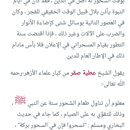
بوقت السحور له أصل في الدين ، فقد كان في أيام
النبوة يأذن بلال قبيل الوقت الحقيقي للفجر ، وكان
في العصور التالية بوسائل شتى كإضاءة الأنوار
والضرب على الآلات وغير ذلك ، فإذا اقتضت سنة
التطور بقيام المسحراتي في الإعلان فلا بأس مادام
ذلك في الإطار العام للدين.
يقول الشيخ
عطية صقر
من كبار علماء الأزهر-رحمه
الله تعالى-:
ﷺ
معلوم أن تناول طعام السَّحور سنة عن النبي
،
وذلك للتقوِّي به على الصيام ، كما جاء في حديث
البخاري ومسلم : “تسحروا فإن في السحور بركة” ،