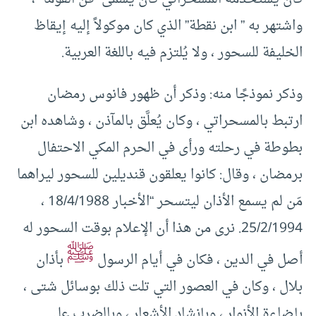
واشتهر به ” ابن نقطة” الذي كان موكولاً إليه إيقاظ
الخليفة للسحور ، ولا يُلتزم فيه باللغة العربية.
وذكر نموذجًا منه: وذكر أن ظهور فانوس رمضان
ارتبط بالمسحراتي ، وكان يُعلَّق بالمآذن ، وشاهده ابن
بطوطة في رحلته ورأى في الحرم المكي الاحتفال
برمضان ، وقال: كانوا يعلقون قنديلين للسحور ليراهما
مَن لم يسمع الأذان ليتسحر “الأخبار 18/4/1988 ،
25/2/1994. نرى من هذا أن الإعلام بوقت السحور له
ﷺ
أصل في الدين ، فكان في أيام الرسول
بأذان
بلال ، وكان في العصور التي تلت ذلك بوسائل شتى ،
بإضاءة الأنوار ، وبإنشاد الأشعار ، وبالضرب على