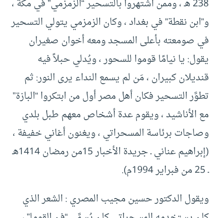
238 هـ ، وممن اشتهروا بالتسحير “الزمزمي” في مكة ،
و”ابن نقطة” في بغداد ، وكان الزمزمي يتولي التسحير
في صومعته بأعلى المسجد ومعه أخوان صغيران
يقول: يا نيامًا قوموا للسحور ، ويُدلي حبلاً فيه
قنديلان كبيران ، مَن لم يسمع النداء يرى النور: ثم
تطوَّر التسحير فكان أهل مصر أول من ابتكروا “البازة”
مع الأناشيد ، ويقوم عدة أشخاص معهم طبل بلدي
وصاجات برئاسة المسحراتي ، ويغنون أغاني خفيفة ،
(إبراهيم عناني ـ جريدة الأخبار 15من رمضان 1414هـ
ـ 25 من فبراير 1994م).
ويقول الدكتور حسين مجيب المصري : الشعر الذي
كان يستخدمه المسحراتي كان يُسمَّى “فن القوما” ،