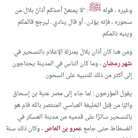
ﷺ
وغيره ، قوله
: “لا يمنعنَّ أحدَكم أذانُ بلال من
سحوره ، فإنه يؤذن ـ أو قال ينادي ـ ليرجع قائمكم
وينبه نائمكم.
ومن هنا كان أذان بلال بمنزلة الإعلام بالتسحير في
شهر رمضان
، وما كان الناس في المدينة يحتاجون
إلى أكثر من ذلك للتنبيه على السحور.
يقول المؤرخون : لما جاء إلى مصر عتبة بن إسحاق
واليًا من قِبَل الخليفة العباسي المنتصر بالله قام هو
بالتسحير سائرًا على قدميه من مدينة العسكر في
الفسطاط حتى جامع
عمرو بن العاص
، وكان ذلك سنة