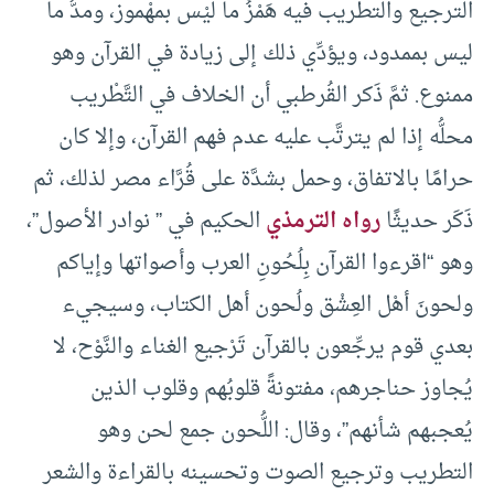
الترجيع والتطريب فيه هَمْزُ ما ليْس بمهْموز، ومدُّ ما
ليس بممدود، ويؤدِّي ذلك إلى زيادة في القرآن وهو
ممنوع. ثمَّ ذَكر القُرطبي أن الخلاف في التَّطْريب
محلُّه إذا لم يترتَّب عليه عدم فهم القرآن، وإلا كان
حرامًا بالاتفاق، وحمل بشدَّة على قُرَّاء مصر لذلك، ثم
ذَكَر حديثًا
رواه الترمذي
الحكيم في ” نوادر الأصول”،
وهو “اقرءوا القرآن بِلُحُونِ العرب وأصواتها وإياكم
ولحونَ أهْل العِشْق ولُحون أهل الكتاب، وسيجيء
بعدي قوم يرجِّعون بالقرآن تَرْجيع الغناء والنَّوْح، لا
يُجاوز حناجرهم، مفتونةً قلوبُهم وقلوب الذين
يُعجبهم شأنهم”، وقال: اللُّحون جمع لحن وهو
التطريب وترجيع الصوت وتحسينه بالقراءة والشعر