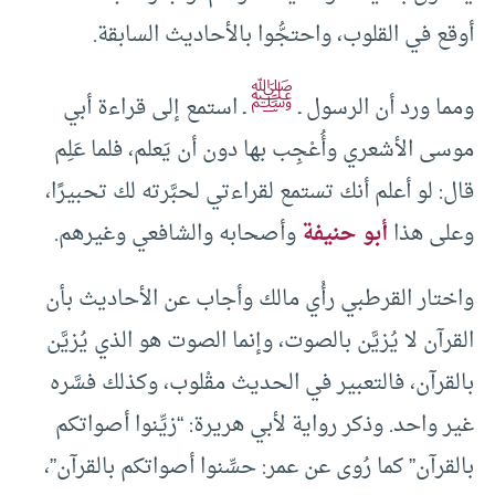
أوقع في القلوب، واحتجُّوا بالأحاديث السابقة.
ﷺ
ومما ورد أن الرسول ـ
ـ استمع إلى قراءة أبي
موسى الأشعري وأُعْجِب بها دون أن يَعلم، فلما عَلِم
قال: لو أعلم أنك تستمع لقراءتي لحبَّرته لك تحبيرًا،
وعلى هذا
أبو حنيفة
وأصحابه والشافعي وغيرهم.
واختار القرطبي رأْي مالك وأجاب عن الأحاديث بأن
القرآن لا يُزيَّن بالصوت، وإنما الصوت هو الذي يُزيَّن
بالقرآن، فالتعبير في الحديث مقْلوب، وكذلك فسَّره
غير واحد. وذكر رواية لأبي هريرة: “زيِّنوا أصواتكم
بالقرآن” كما رُوى عن عمر: حسِّنوا أصواتكم بالقرآن”،