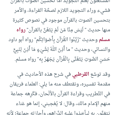
المُشتغلون بعلم التَّجويد أما تحسين الصوت بالقرآن
فشيء وراء التجويد اللازم لصحَّة القراءة، والأمر
بتحسين الصوت بالقرآن موجود في نصوص كثيرة
منها حديث ” لَيْسَ مِنَّا مَنْ لَمْ يَتَغَنَّ بالقرآن”
رواه
مسلم
وحديث “زَيِّنُوا القُرْآنَ بِأَصْوَاتِكُم” رواه أبو داود
والنسائي، وحديث ” ما أَذِنَ اللهُ لِشَيْءٍ مَا أَذِنَ لِنَبِيٍّ
حَسَنِ الصَّوتِ يَتَغَنَّى بِالْقُرْآن يَجْهَرُ بِه” رواه مسلم.
وقد توسَّع
القرطبي
في شرح هذه الأحاديث في
مقدمة تفسيره، ونقتطف منه ما يلي: العلماء فريقان
في التَّطريب وقراءة القرآن بالألْحان، فكَرِهه جماعة
منهم الإمام مالك، وقال: لا يُعْجبني، إنما هو غناء
يَتغنَّون به ليأخذوا عليه الدَّراهم، وأجازته جماعة؛ لأنه