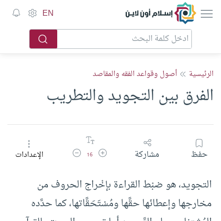
إسلام أون لاين
EN
الرئيسية
أصول وقواعد الفقه والمقاصد
الفرق بين التجويد والتطريب
زيادة حجم الخط
تقليل حجم الخط
حفظ
مشاركة
الإعدادات
16
التجويد، هو ضبْط القراءة بإخْراج الحروف من
مخارجها وإعطائها حقَّها ومُسْتَحَقَّاتها، كما حدَّده