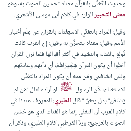
وحديث التَّغنِّي بالقرآن معناه تحسين الصوت به، وهو
معنى التحبير
الوارد في كلام أبي موسى الأشعري.
وقيل: المراد بالتغنِّي الاستِغْناء بالقرآن عن عِلْم أخْبار
الأمم وقيل: معناه يتحزَّن به وقيل: إن العرب كانت
تُولَع بالغناء والنشيد في أكثر أقوالها فلما نزل القرآن
أحَبُّوا أن يكون القرآن هِجِّيرَاهُمْ، أي دأبهم وعادتهم.
ونفى الشافعي ومَن معه أن يكون المراد بالتغنِّي
ﷺ
الاستغناء؛ لأن الرسول ـ
ـ لو أراده لقال “مَن لم
يَسْتَغْن” بدل يتغنَّ ” قال
الطبري
: المعروف عندنا في
كلام العرب أن التغنِّي إنما هو الغناء الذي هو حُسْن
الصوت بالترجيع: وردَّ القرطبي كلام الطبري، وذكر أن