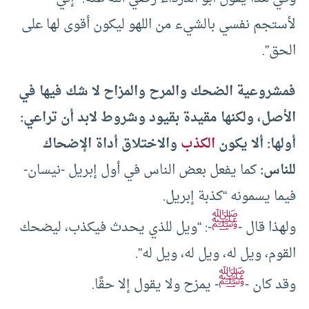
لأستجم نفسي بالشيء من اللهو ليكون أقوى لها على
الحق”.
فمشروعية الضحك والمرح والمزاح لا شك فيها في
الأصل، ولكنها مقيدة بقيود وشروط لابد أن تراعي:
أولها: ألا يكون
الكذب
والاختلاق أداة الإضحاك
للناس:
كما يفعل بعض الناس في أول إبريل -نيسان-
فيما يسمونه “كذبة إبريل.
ﷺ
ولهذا قال -
-: “ويل للذي يحدث فيكذب، ليضحك
القوم، ويل له، ويل له، ويل له”.
ﷺ
وقد كان -
- يمزح ولا يقول إلا حقًا.