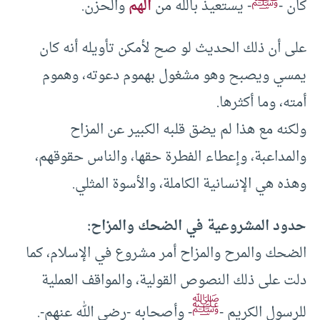
ﷺ
كان -
- يستعيذ بالله من
الهم
والحزن.
على أن ذلك الحديث لو صح لأمكن تأويله أنه كان
يمسي ويصبح وهو مشغول بهموم دعوته، وهموم
أمته، وما أكثرها.
ولكنه مع هذا لم يضق قلبه الكبير عن المزاح
والمداعبة، وإعطاء الفطرة حقها، والناس حقوقهم،
وهذه هي الإنسانية الكاملة، والأسوة المثلي.
حدود المشروعية في الضحك والمزاح:
الضحك والمرح والمزاح أمر مشروع في الإسلام، كما
دلت على ذلك النصوص القولية، والمواقف العملية
ﷺ
للرسول الكريم -
- وأصحابه -رضي الله عنهم-.