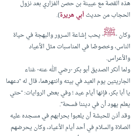
هذه القصة مع عيينة بن حصن الفزاري بعد نزول
الحجاب من حديث
أبي هريرة
).
ﷺ
وكان -
- يحب إشاعة السرور والبهجة في حياة
الناس، وخصوصًا في المناسبات مثل الأعياد
والأعراس.
ولما أنكر الصديق أبو بكر -رضي الله عنه- غناء
الجاريتين يوم العيد في بيته وانتهرهما، قال له “دعهما
يا أبا بكر، فإنها أيام عيد ! وفي بعض الروايات: “حتي
يعلم يهود أن في ديننا فسحة”.
وقد أذن للحبشة أن يلعبوا بحرابهم في مسجده عليه
الصلاة والسلام في أحد أيام الأعياد، وكان يحرضهم