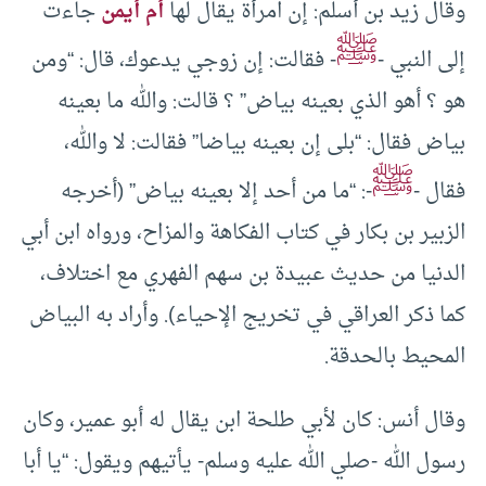
وقال زيد بن أسلم: إن امرأة يقال لها
أم أيمن
جاءت
ﷺ
إلى النبي -
- فقالت: إن زوجي يدعوك، قال: “ومن
هو ؟ أهو الذي بعينه بياض” ؟ قالت: والله ما بعينه
بياض فقال: “بلى إن بعينه بياضا” فقالت: لا والله،
ﷺ
فقال -
-: “ما من أحد إلا بعينه بياض” (أخرجه
الزبير بن بكار في كتاب الفكاهة والمزاح، ورواه ابن أبي
الدنيا من حديث عبيدة بن سهم الفهري مع اختلاف،
كما ذكر العراقي في تخريج الإحياء). وأراد به البياض
المحيط بالحدقة.
وقال أنس: كان لأبي طلحة ابن يقال له أبو عمير، وكان
رسول الله -صلي الله عليه وسلم- يأتيهم ويقول: “يا أبا