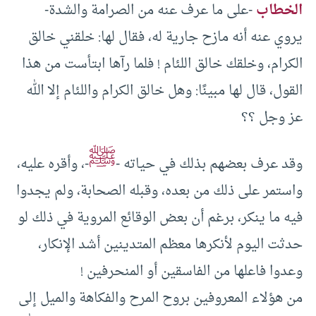
الخطاب
-على ما عرف عنه من الصرامة والشدة-
يروي عنه أنه مازح جارية له، فقال لها: خلقني خالق
الكرام، وخلقك خالق اللئام ! فلما رآها ابتأست من هذا
القول، قال لها مبينًا: وهل خالق الكرام واللئام إلا الله
عز وجل ؟؟
ﷺ
وقد عرف بعضهم بذلك في حياته -
-، وأقره عليه،
واستمر على ذلك من بعده، وقبله الصحابة، ولم يجدوا
فيه ما ينكر، برغم أن بعض الوقائع المروية في ذلك لو
حدثت اليوم لأنكرها معظم المتدينين أشد الإنكار،
وعدوا فاعلها من الفاسقين أو المنحرفين !
من هؤلاء المعروفين بروح المرح والفكاهة والميل إلى