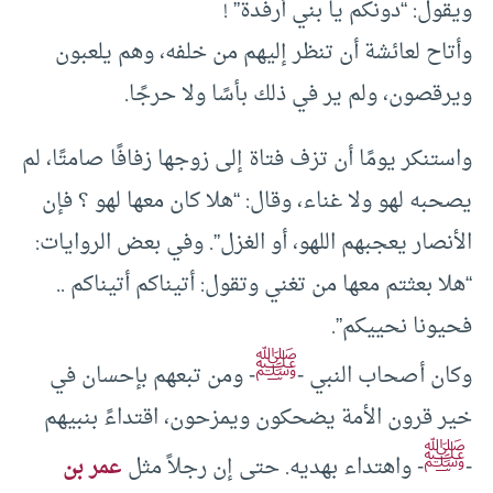
ويقول: “دونكم يا بني أرفدة” !
وأتاح لعائشة أن تنظر إليهم من خلفه، وهم يلعبون
ويرقصون، ولم ير في ذلك بأسًا ولا حرجًا.
واستنكر يومًا أن تزف فتاة إلى زوجها زفافًا صامتًا، لم
يصحبه لهو ولا غناء، وقال: “هلا كان معها لهو ؟ فإن
الأنصار يعجبهم اللهو، أو الغزل”. وفي بعض الروايات:
“هلا بعثتم معها من تغني وتقول: أتيناكم أتيناكم ..
فحيونا نحييكم”.
ﷺ
وكان أصحاب النبي -
- ومن تبعهم بإحسان في
خير قرون الأمة يضحكون ويمزحون، اقتداءً بنبيهم
ﷺ
-
- واهتداء بهديه. حتى إن رجلاً مثل
عمر بن