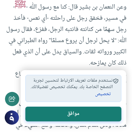
ﷺ
وعن النعمان بن بشير قال: كنا مع رسول الله -
-
في مسير، فخفق رجل على راحلته -أي نعس- فأخذ
رجل سهمًا من كنانته فانتبه الرجل، ففزع، فقال رسول
الله: “لا يحل لرجل أن يروع مسلمًا” رواه الطبراني في
الكبير ورواته ثقات. والسياق يدل على أن الذي فعل
ذلك كان يمازحه.
وقد جاء في الحديث الآخر: “لا يأخذ أحدكم متاع
نستخدم ملفات تعريف الارتباط لتحسين تجربة
أخيه لاعبًا ولا جادا”
رواه الترمذي
وحسنه.
التصفح الخاصة بك. يمكنك تخصيص تفضيلاتك.
تخصيص
رابعًا: ألا يهزل في موضع الجد، ولا يضحك في
مجال يستوجب البكاء:
فلكل شيء أوانه، ولكل أمر
موافق
مكانه، ولكل مقام مقال. والحكمة وضع الشيء في