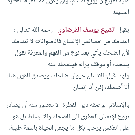
عليه تفزيع وترويع لمسلم، وأن يكون مما تقبله الفطرة
السليمة.
يقول
الشيخ يوسف القرضاوي
– رحمه الله تعالى-:
الضحك من خصائص الإنسان فالحيوانات لا تضحك؛
لأن الضحك يأتي بعد نوع من الفهم والمعرفة لقول
يسمعه، أو موقف يراه، فيضحك منه.
ولهذا قيل: الإنسان حيوان ضاحك، ويصدق القول هنا:
أنا أضحك، إذن أنا إنسان.
والإسلام -بوصفه دين الفطرة- لا يتصور منه أن يصادر
نزوع الإنسان الفطري إلى الضحك والانبساط بل هو
على العكس يرحب بكل ما يجعل الحياة باسمة طيبة،