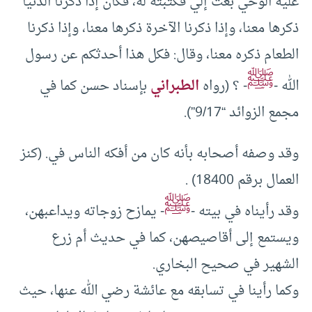
عليه الوحي بعث إلي فكتبته له، فكان إذا ذكرنا الدنيا
ذكرها معنا، وإذا ذكرنا الآخرة ذكرها معنا، وإذا ذكرنا
الطعام ذكره معنا، وقال: فكل هذا أحدثكم عن رسول
ﷺ
الله -
- ؟ (رواه
الطبراني
بإسناد حسن كما في
مجمع الزوائد “9/17”).
وقد وصفه أصحابه بأنه كان من أفكه الناس في. (كنز
العمال برقم 18400) .
ﷺ
وقد رأيناه في بيته -
- يمازح زوجاته ويداعبهن،
ويستمع إلى أقاصيصهن، كما في حديث أم زرع
الشهير في صحيح البخاري.
وكما رأينا في تسابقه مع عائشة رضي الله عنها، حيث