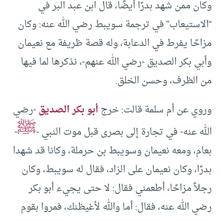
وكان ممن شهد بدرًا أيضًا، قال ابن عبد البر في
“الاستيعاب” في ترجمة سويبط رضي الله عنه: وكان
مزاحًا يفرط في الدعابة، وله قصة ظريفة مع نعيمان
وأبي بكر الصديق -رضي الله عنهم-، نذكرها لما فيها
من الظرف، وحسن الخلق.
وروي عن أم سلمة قالت: خرج
أبو بكر الصديق
-رضي
ﷺ
الله عنه- في تجارة إلى بصرى قبل موت النبي -
-
بعام، ومعه نعيمان وسويبط بن حرملة، وكانا قد شهدا
بدرًا، وكان نعيمان على الزاد، فقال له سويبط، وكان
رجلاً مزاحًا، أطعمني فقال: لا حتى يجيء أبو بكر
رضي الله عنه، فقال: أما والله لأغيظنك، فمروا بقوم