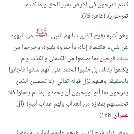
كنتم تفرحون في الأرض بغير الحق وبما كنتم
تمرحون). (غافر: 75).
ﷺ
وهو أشبه بفرح الذين سألهم النبي -
- من اليهود
عن شيء فكتموه إياه، وأخبروه بغيره، وخرجوا من
عنده فرحين بما صنعوا من الكتمان والكذب ولم
يكتفوا بذلك، بل طلبوا الحمد على أنهم سئلوا فأجابوا
بالحقيقة وفيهم نزل قوله تعالي: (لا تحسبن الذين
يفرحون بما أتوا ويحبون أن يحمدوا بما لم يفعلوا فلا
تحسبنهم بمفازة من العذاب ولهم عذاب أليم). (
آل
عمران
: 188).
ومثل ذلك فرح الذين غرهم علمهم المادي، فوقفوا