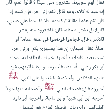
فقال لهم سويبط: تشترون مني عبدًا ؟ قالوا: نعم، قال:
إنه عبد له كلام، وهو قائل لكم: إني حر، فإن كنتم إذا
قال لكم هذه المقالة تركتموه، فلا تفسدوا علي عبدي،
قالوا: بل نشتريه منك، قال: فاشتروه منه بعشر
قلائص، قال: فجاءوا فوضعوا في عنقه عمامة أو
حبلاً، فقال نعيمان: إن هذا يستهزئ بكم، وإني حر،
لست بعبد، قالوا: قد أخبرنا خبرك فانطلقوا به، فجاء
أبو بكر رضي الله عنه، فأخبره سويبط فأتبعهم، فرد
ﷺ
عليهم القلائص، وأخذه، فلما قدموا على النبي -
-
ﷺ
أخبروه قال: فضحك النبي -
- وأصحابه منها حولاً
أخرجه ابن أبي شيبة وابن ماجة. وأخرجه أبو داود
الطيالسي والروياني فجعلا المازح هو النعيمان