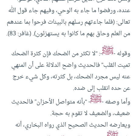
عنده، ورفضوا ما جاء به الوحي، وفيهم جاء قول الله
تعالى: (فلما جاءتهم رسلهم بالبينات فرحوا بما عندهم
من العلم وحاق بهم ما كانوا به يستهزئون). (غافر: 83).
ﷺ
وقوله -
-: “لا تكثر من الضحك فإن كثرة الضحك
تميت القلب” فالحديث واضح الدلالة على أن المنهي
عنه ليس مجرد الضحك، بل كثرته، وكل شيء خرج
عن حده انقلب إلى ضده.
ﷺ
وأما وصفه -
- “بأنه متواصل الأحزان” فالحديث
ضعيف، والضعيف لا تقوم به حجة.
ويعارضه الحديث الصحيح الذي رواه البخاري، أنه