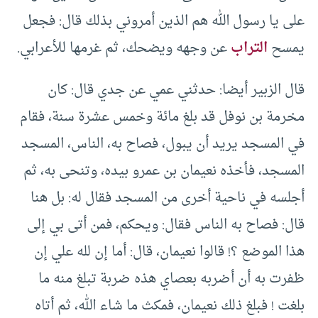
على يا رسول الله هم الذين أمروني بذلك قال: فجعل
يمسح
التراب
عن وجهه ويضحك، ثم غرمها للأعرابي.
قال الزبير أيضا: حدثني عمي عن جدي قال: كان
مخرمة بن نوفل قد بلغ مائة وخمس عشرة سنة، فقام
في المسجد يريد أن يبول، فصاح به، الناس، المسجد
المسجد، فأخذه نعيمان بن عمرو بيده، وتنحى به، ثم
أجلسه في ناحية أخرى من المسجد فقال له: بل هنا
قال: فصاح به الناس فقال: ويحكم، فمن أتى بي إلى
هذا الموضع ؟! قالوا نعيمان، قال: أما إن لله علي إن
ظفرت به أن أضربه بعصاي هذه ضربة تبلغ منه ما
بلغت ! فبلغ ذلك نعيمان، فمكث ما شاء الله، ثم أتاه