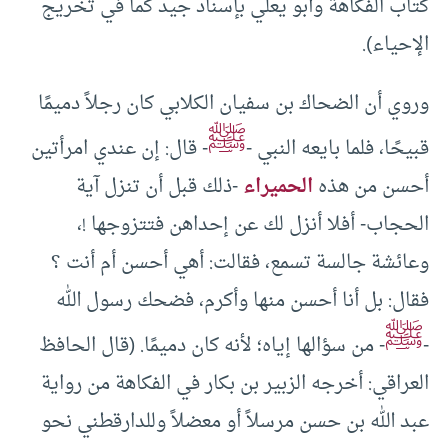
كتاب الفكاهة وأبو يعلي بإسناد جيد كما في تخريج
الإحياء).
وروي أن الضحاك بن سفيان الكلابي كان رجلاً دميمًا
ﷺ
قبيحًا، فلما بايعه النبي -
- قال: إن عندي امرأتين
أحسن من هذه
الحميراء
-ذلك قبل أن تنزل آية
الحجاب- أفلا أنزل لك عن إحداهن فتتزوجها !،
وعائشة جالسة تسمع، فقالت: أهي أحسن أم أنت ؟
فقال: بل أنا أحسن منها وأكرم، فضحك رسول الله
ﷺ
-
- من سؤالها إياه؛ لأنه كان دميمًا. (قال الحافظ
العراقي: أخرجه الزبير بن بكار في الفكاهة من رواية
عبد الله بن حسن مرسلاً أو معضلاً وللدارقطني نحو