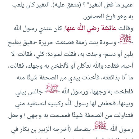
عمير ما فعل النغير” ؟ (متفق عليه). النغير كان يلعب
به وهو فرخ العصفور.
وقالت
عائشة رضي الله عنها
: كان عندي رسول الله
ﷺ
-
- وسودة بنت زمعة فصنعت حريرة -دقيق يطبخ
بلبن أو دسم- وجئت به، فقلت لسودة: كلي، فقالت: لا
أحبه، فقلت: والله لتأكلن أو لألطخن به وجهك، فقالت،
ما أنا بذائقته، فأخذت بيدي من الصحفة شيئًا منه
ﷺ
فلطخت به وجهها، ورسول الله -
- جالس بيني
وبينها، فخفض لها رسول الله ركبتيه لتستقيد مني
فتناولت من الصحفة شيئًا فمسحت به وجهي ! وجعل
ﷺ
رسول الله -
- يضحك. (أخرجه الزبير بن بكار في