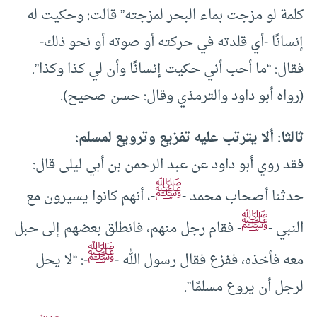
كلمة لو مزجت بماء البحر لمزجته” قالت: وحكيت له
إنسانًا -أي قلدته في حركته أو صوته أو نحو ذلك-
فقال: “ما أحب أني حكيت إنسانًا وأن لي كذا وكذا”.
(رواه أبو داود والترمذي وقال: حسن صحيح).
ثالثا: ألا يترتب عليه تفزيع وترويع لمسلم:
فقد روي أبو داود عن عبد الرحمن بن أبي ليلى قال:
ﷺ
حدثنا أصحاب محمد -
-، أنهم كانوا يسيرون مع
ﷺ
النبي -
- فقام رجل منهم، فانطلق بعضهم إلى حبل
ﷺ
معه فأخذه، ففزع فقال رسول الله -
-: “لا يحل
لرجل أن يروع مسلمًا”.