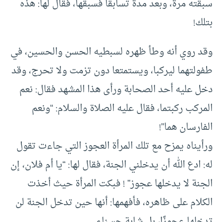
سبقته مرة، وبعد مدة تسابقا فسبقها، فقال لها: هذه
بتلك!
وقد روي أنه وطأ ظهره لسبطيه الحسن والحسين، في
طفولتهما ليركبا، ويستمتعا دون تزمت ولا تحرج، وقد
دخل عليه أحد الصحابة ورأى هذا المشهد فقال: نعم
المركب ركبتما، فقال عليه الصلاة والسلام: “ونعم
الفارسان هما”!
ورأيناه يمزح مع تلك المرأة العجوز التي جاءت تقول
له: ادع الله أن يدخلني الجنة، فقال لها: “يا أم فلان، إن
الجنة لا يدخلها عجوز” ! فبكت المرأة حيث أخذت
الكلام على ظاهره، فأفهمها: أنها حين تدخل الجنة لن
تدخلها عجوزًا، بل شابة حسناء.