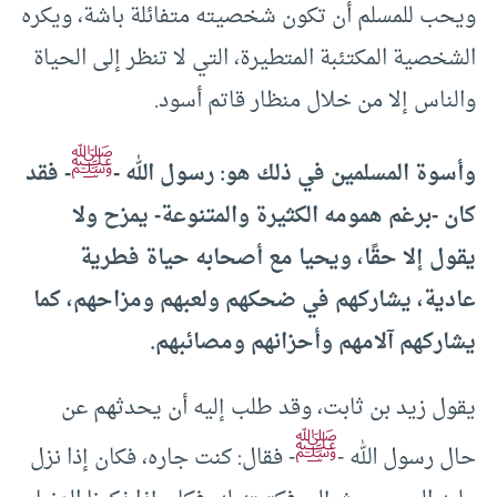
ويحب للمسلم أن تكون شخصيته متفائلة باشة، ويكره
الشخصية المكتئبة المتطيرة، التي لا تنظر إلى الحياة
والناس إلا من خلال منظار قاتم أسود.
ﷺ
وأسوة المسلمين في ذلك هو: رسول الله -
- فقد
كان -برغم همومه الكثيرة والمتنوعة- يمزح ولا
يقول إلا حقًا، ويحيا مع أصحابه حياة فطرية
عادية، يشاركهم في ضحكهم ولعبهم ومزاحهم، كما
يشاركهم آلامهم وأحزانهم ومصائبهم.
يقول زيد بن ثابت، وقد طلب إليه أن يحدثهم عن
ﷺ
حال رسول الله -
- فقال: كنت جاره، فكان إذا نزل