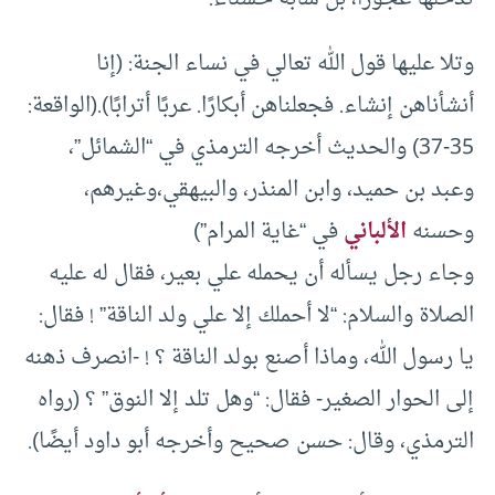
وتلا عليها قول الله تعالي في نساء الجنة: (إنا
أنشأناهن إنشاء. فجعلناهن أبكارًا. عربًا أترابًا).(الواقعة:
35-37) والحديث أخرجه الترمذي في “الشمائل”،
وعبد بن حميد، وابن المنذر، والبيهقي،وغيرهم،
وحسنه
الألباني
في “غاية المرام”)
وجاء رجل يسأله أن يحمله علي بعير، فقال له عليه
الصلاة والسلام: “لا أحملك إلا علي ولد الناقة” ! فقال:
يا رسول الله، وماذا أصنع بولد الناقة ؟ ! -انصرف ذهنه
إلى الحوار الصغير- فقال: “وهل تلد إلا النوق” ؟ (رواه
الترمذي، وقال: حسن صحيح وأخرجه أبو داود أيضًا).