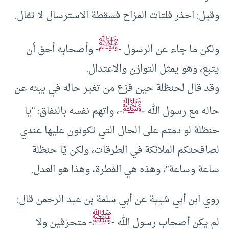
وقيل: احذر فلتات المزاح فسقطة الاسترسال لا تقال.
ﷺ
ولكن ما جاء عن الرسول -
- وأصحابه أحق أن
يتبع، وهو يمثل التوازن والاعتدال.
وقد قال لحنظلة حين فزع من تغير حاله في بيته عن
ﷺ
حاله مع رسول الله -
-، واتهم نفسه بالنفاق: “يا
حنظلة لو دمتم على الحال التي تكونون عليها عندي
لصافحتكم الملائكة في الطرقات، ولكن يًا حنظلة
ساعة وساعة”، وهذه هي الفطرة، وهذا هو العدل.
روي ابن أبي شيبة عن أبي سلمة بن عبد الرحمن قال:
ﷺ
لم يكن أصحاب رسول الله -
- متحزقين ولا