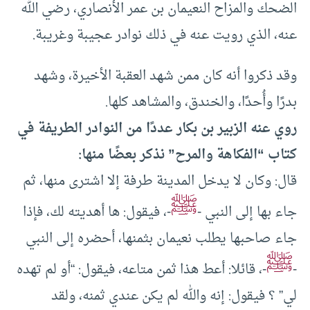
الضحك والمزاح النعيمان بن عمر الأنصاري، رضي الله
عنه، الذي رويت عنه في ذلك نوادر عجيبة وغريبة.
وقد ذكروا أنه كان ممن شهد العقبة الأخيرة، وشهد
بدرًا وأُحدًا، والخندق، والمشاهد كلها.
روي عنه الزبير بن بكار عددًا من النوادر الطريفة في
كتاب “الفكاهة والمرح” نذكر بعضًا منها:
قال: وكان لا يدخل المدينة طرفة إلا اشترى منها، ثم
ﷺ
جاء بها إلى النبي -
-، فيقول: ها أهديته لك، فإذا
جاء صاحبها يطلب نعيمان بثمنها، أحضره إلى النبي
ﷺ
-
-، قائلا: أعط هذا ثمن متاعه، فيقول: “أو لم تهده
لي” ؟ فيقول: إنه والله لم يكن عندي ثمنه، ولقد