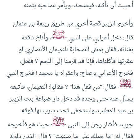
أحببت أن تأكله، فيضحك، ويأمر لصاحبه بثمنه.
وأخرج الزبير قصة أخري من طريق ربيعة بن عثمان
ﷺ
قال: دخل أعرابي على النبي -
-، وأناخ ناقته
بفنائه، فقال بعض الصحابة للنعيمان الأنصاري: لو
عقرتها فأكلناها، فإنا قد قرمنا إلى اللحم ؟ ففعل،
فخرج الأعرابي وصاح: واعقراه يا محمد ! فخرج النبي
ﷺ
-
- فقال: “من فعل هذا” ؟ فقالوا: النعيمان، فأتبعه
يسأل عنه حتى وجده قد دخل دار ضباعة بنت الزبير
بن عبد المطلب، واستخفى تحت سرب لها فوقه
ﷺ
جريد، فأشار رجل إلى النبي -
- حيث هو فأخرجه
فقال له: “ما حملك على ما صنعت” ؟ قال: الذين دلوك