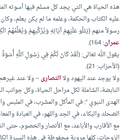
هذه الحياة هي التي يجد كل مسلم فيها أسوته المثل
عليه الكتاب والحكمة، وعلمه ما لم يكن يعلم، وكان ف
رسولاً منهم (يَتْلُو عَلَيْهِمْ آيَاتِهِ وَيُزَكِّيهِمْ وَيُعَلِّمُهُمُ ال
عمران
: 164).
يقول الله تعالى: (لَقَدْ كَانَ لَكُمْ فِي رَسُولِ اللَّهِ أُسْوَةٌ حَسَنَة
(الأحزاب: 21).
ولا يوجد عند اليهود ولا
النصارى
– ولا عند غيرهم 
النابضة، الشاملة لكل مراحل الحياة، وكل جوانب ال
الهدى النبوي “: في المأكل والمشرب، في الملبس وا
الضحك والبكاء، في الجد واللهو، في العبادة والمعا
مع الأقارب والأباعد، مع الأنصار والخصوم، حتى ا
الزوجات، كلها مروية محفوظة في هذه السيرة الكام