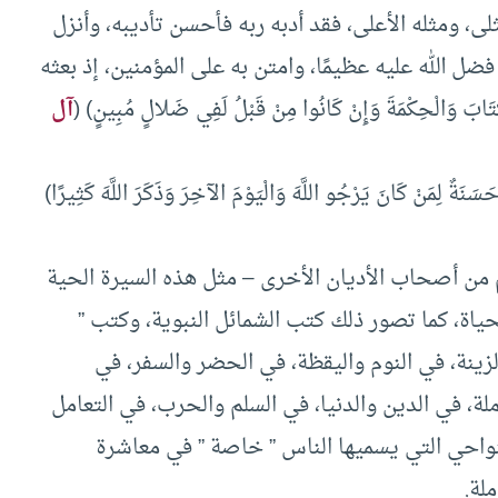
ى، ومثله الأعلى، فقد أدبه ربه فأحسن تأديبه، وأنزل
ضل الله عليه عظيمًا، وامتن به على المؤمنين، إذ بعثه
ْكِتَابَ وَالْحِكْمَةَ وَإِنْ كَانُوا مِنْ قَبْلُ لَفِي ضَلالٍ مُبِينٍ) (
آل
ٌ لِمَنْ كَانَ يَرْجُو اللَّهَ وَالْيَوْمَ الآخِرَ وَذَكَرَ اللَّهَ كَثِيرًا)
من أصحاب الأديان الأخرى – مثل هذه السيرة الحية
حياة، كما تصور ذلك كتب الشمائل النبوية، وكتب ”
لزينة، في النوم واليقظة، في الحضر والسفر، في
ملة، في الدين والدنيا، في السلم والحرب، في التعامل
لنواحي التي يسميها الناس ” خاصة ” في معاشرة
لة.