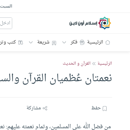
السبت
إسلام أون لاين
الرئيسية
فكر
شريعة
كتب وتر
الرئيسية
القرآن و الحديث
نعمتان عُظميان القرآن والسي
حفظ
مشاركة
من فضل الله على المسلمين، وتمام نعمته عليهم: نعمتا