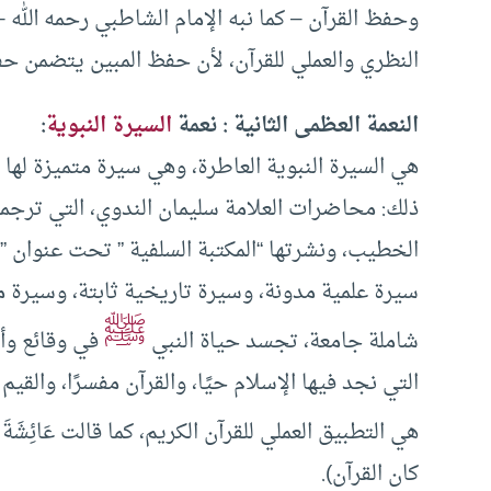
وحفظ القرآن – كما نبه الإمام الشاطبي رحمه الله
النظري والعملي للقرآن، لأن حفظ المبين يتضمن حف
النعمة العظمى الثانية : نعمة
السيرة النبوية
:
هي السيرة النبوية العاطرة، وهي سيرة متميزة لها 
ذلك: محاضرات العلامة سليمان الندوي، التي ترجمها
الخطيب، ونشرتها “المكتبة السلفية ” تحت عنوان ” 
سيرة علمية مدونة، وسيرة تاريخية ثابتة، وسيرة مك
ﷺ
شاملة جامعة، تجسد حياة النبي
في وقائع وأح
التي نجد فيها الإسلام حيًا، والقرآن مفسرًا، والق
هي التطبيق العملي للقرآن الكريم، كما قالت عَائِش
كان القرآن).