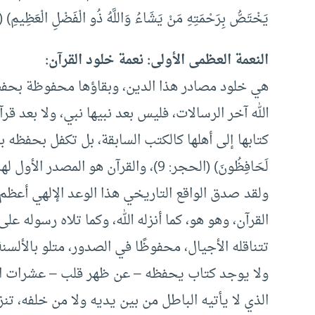
يَخْتَصُّ بِرَحْمَتِهِ مَنْ يَشَاءُ وَاللَّهُ ذُو الْفَضْلِ الْعَظِيمِ) (الب
النعمة العظمى الأولى: نعمة خلود القرآن:
هي خلود مصادر هذا الدين، وبقاؤها محفوظة بحفظ ال
الله آخر الرسالات، فليس بعد نبيها نبي، ولا بعد قر
كتابها إلى أهلها كالكتب السابقة، بل تكفل بحفظه بنفسه، وقال ف
لَحَافِظُونَ) (الحجر: 9)، والقرآن هو المصدر الأول لهذه الملة، والمنبع الأول للعقيدة والشريعة والسلوك.
ولقد صدق الواقع التاريخي هذا الوعد الإلهي أعظم
القرآن، وهو هو، كما أنزله الله، وكما تلاه رسوله 
تتناقله الأجيال، محفوظًا في الصدور، متلو بالألسن
ولا يوجد كتاب يحفظه – عن ظهر قلب – عشرات الألو
الذي لا يأتيه الباطل من بين يديه ولا من خلفه، ت