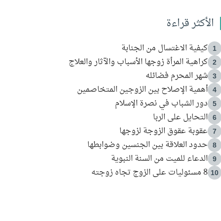
الأكثر قراءة
كيفية الاغتسال من الجنابة
1
كراهية المرأة زوجها الأسباب والآثار والعلاج
2
شهر المحرم فضائله
3
أهمية الإصلاح بين الزوجين المتخاصمين
4
دور الشباب في نصرة الإسلام
5
التحايل على الربا
6
عقوبة عقوق الزوجة لزوجها
7
حدود العلاقة بين الجنسين وضوابطها
8
الدعاء للميت من السنة النبوية
9
8 مسئوليات على الزوج تجاه زوجته
10