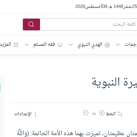
25
صَفَر
1448 هـ
-
08
أغسطس
2026
جمات
الهدي النبوي
فقه المسلم
المزيد
رة النبوية
زيادة حجم الخط
تقليل حجم الخط
الخط
الإعدادات
16
ن عظيمتان، تميزت بهما هذه الأمة الخاتمة: (وَاللَّهُ