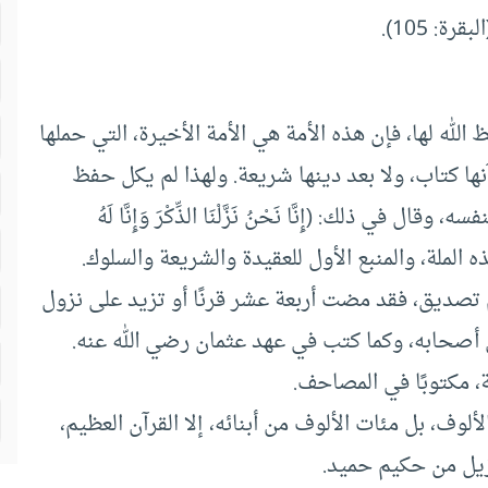
قرة: 105).
له لها، فإن هذه الأمة هي الأمة الأخيرة، التي حملها
آنها كتاب، ولا بعد دينها شريعة. ولهذا لم يكل حفظ
ي ذلك: (إِنَّا نَحْنُ نَزَّلْنَا الذِّكْرَ وَإِنَّا لَهُ
 تصديق، فقد مضت أربعة عشر قرنًا أو تزيد على نزول
على أصحابه، وكما كتب في عهد عثمان رضي الله عنه.
ة، مكتوبًا في المصاحف.
ف، بل مئات الألوف من أبنائه، إلا القرآن العظيم،
نزيل من حكيم حميد.