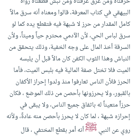
حرقناه ومن غرق غرقناه ومن نبش قطعناه رواه
البيهقي في كتاب المعرفة، قالوا ومعناه أنه سرق مالاً
كامل المقدار من حرز لا شبهة فيه فتقطع يده كما لو
سرق لباس الحي، لأن الآدمي محترم حياً وميتاً، ولأن
السرقة أخذ المال على وجه الخفية، وذلك يتحقق من
النباش وهذا الثوب الكفن كان مالاً قبل أن يلبسه
الميت فلا تختل صفة المالية فيه بلبس الميت، فأما
الحرز فلأن الناس تعارفوا منذ ولدوا إحراز الأكفان
بالقبور، ولا يحرزونها بأحصن من ذلك الموضع ، فكان
حرزاً متعيناً له باتفاق جميع الناس، ولا يبقى في
إحرازه شبهة ، لما كان لا يحرز بأحصن منه عادةً، ولأنه
ﷺ
روي عن النبي
أنه أمر بقطع المختفي ، قال