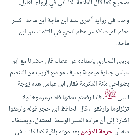
صحيح كما قال العلامة الألباني في إرواء الغليل.
وجاء في رواية أخرى عند ابن ماجة ابن ماجة “كسر
عظم الميت ككسر عظم الحيّ في الإثم” سنن ابن
ماجة.
وروى البخاري بإسناده عن عطاء قال حضرنا مع ابن
عباس جنازة ميمونة بسرف موضع قريب من التنعيم
بضواحي مكة المكرمة فقال ابن عباس هذه زوجة
ﷺ
النبي
، فإذا رفعتم نعشها فلا تزعزعوها ولا
تزلزلوها وارفقوا ، قال الحافظ ابن حجر قوله وارفقوا
إشارة إلى أن مراده السير الوسط المعتدل، ويستفاد
منه أن
حرمة المؤمن
بعد موته باقية كما كانت في