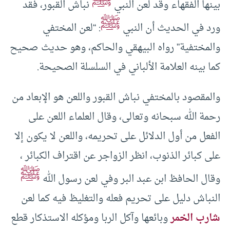
ﷺ
بينها الفقهاء وقد لعن النبي
نباش القبور، فقد
ﷺ
ورد في الحديث أن النبي
: “لعن المختفي
والمختفية” رواه البيهقي والحاكم، وهو حديث صحيح
كما بينه العلامة الألباني في السلسلة الصحيحة.
والمقصود بالمختفي نباش القبور واللعن هو الإبعاد من
رحمة الله سبحانه وتعالى، وقال العلماء اللعن على
الفعل من أول الدلائل على تحريمه، واللعن لا يكون إلا
على كبائر الذنوب، انظر الزواجر عن اقتراف الكبائر ،
ﷺ
وقال الحافظ ابن عبد البر وفي لعن رسول الله
النباش دليل على تحريم فعله والتغليظ فيه كما لعن
شارب الخمر
وبائعها وآكل الربا ومؤكله الاستذكار قطع