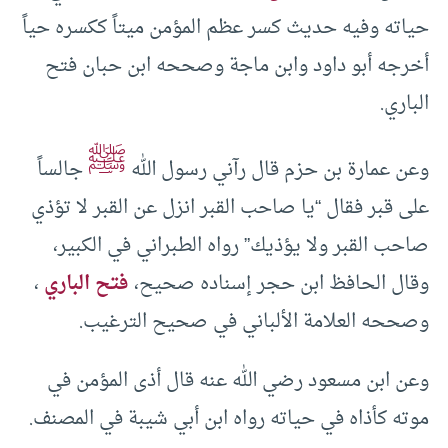
حياته وفيه حديث كسر عظم المؤمن ميتاً ككسره حياً
أخرجه أبو داود وابن ماجة وصححه ابن حبان فتح
الباري.
ﷺ
وعن عمارة بن حزم قال رآني رسول الله
جالساً
على قبر فقال “يا صاحب القبر انزل عن القبر لا تؤذي
صاحب القبر ولا يؤذيك” رواه الطبراني في الكبير،
وقال الحافظ ابن حجر إسناده صحيح،
فتح الباري
،
وصححه العلامة الألباني في صحيح الترغيب.
وعن ابن مسعود رضي الله عنه قال أذى المؤمن في
موته كأذاه في حياته رواه ابن أبي شيبة في المصنف.