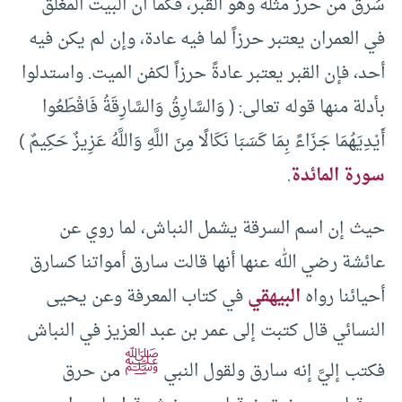
سُرق من حرز مثله وهو القبر، فكما أن البيت المغلق
في العمران يعتبر حرزاً لما فيه عادة، وإن لم يكن فيه
أحد، فإن القبر يعتبر عادةً حرزاً لكفن الميت. واستدلوا
بأدلة منها قوله تعالى: ( وَالسَّارِقُ وَالسَّارِقَةُ فَاقْطَعُوا
أَيْدِيَهُمَا جَزَاءً بِمَا كَسَبَا نَكَالًا مِنَ اللَّهِ وَاللَّهُ عَزِيزٌ حَكِيمٌ )
سورة المائدة
.
حيث إن اسم السرقة يشمل النباش، لما روي عن
عائشة رضي الله عنها أنها قالت سارق أمواتنا كسارق
أحيائنا رواه
البيهقي
في كتاب المعرفة وعن يحيى
النسائي قال كتبت إلى عمر بن عبد العزيز في النباش
ﷺ
فكتب إليَّ إنه سارق ولقول النبي
من حرق