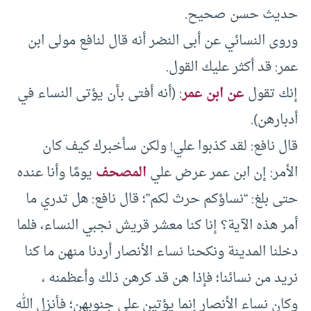
حديث حسن صحيح.
وروى النسائي عن أبى النضر أنه قال لنافع مولى ابن
عمر: قد أكثر عليك القول.
إنك تقول
عن ابن عمر
: (أنه أفتى بأن يؤتى النساء في
أدبارهن).
قال نافع: لقد كذبوا علي! ولكن سأخبرك كيف كان
الأمر: إن ابن عمر عرض علي
المصحف
يومًا وأنا عنده
حتى بلغ: “نساؤكم حرث لكم”؛ قال نافع: هل تدري ما
أمر هذه الآية؟ إنا كنا معشر قريش نجبي النساء، فلما
دخلنا المدينة ونكحنا نساء الأنصار أردنا منهن ما كنا
نريد من نسائنا؛ فإذا هن قد كرهن ذلك وأعظمنه ،
وكان نساء الأنصار إنما يؤتين على جنوبهن؛ فأنزل الله