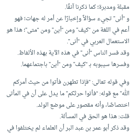
مقبلة ومدبرة؛ كما ذكرنا آنفًا.
و “أنى” تجيء سؤالاً وإخبارًا عن أمر له جهات؛ فهو
أعم في اللغة من “كيف” ومن “أين” ومن “متى”؛ هذا هو
الاستعمال العربي في “أنى”.
وقد فسر الناس “أنى” في هذه الآية بهذه الألفاظ.
وفسرها سيبوبه بـ “كيف” ومن “أين” باجتماعهما.
وفي قوله تعالى: “فإذا تطهرن فأتوا من حيث أمركم
الله” مع قوله: “فأتوا حرثكم” ما يدل على أن في المأتى
اختصاصًا، وأنه مقصور على موضع الولد.
قلت: هذا هو الحق في المسألة.
وقد ذكر أبو عمر بن عبد البر أن العلماء لم يختلفوا في