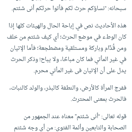
سبحانه: “نساؤكم حرث لكم فأتوا حرثكم أنى شئتم.
هذه الأحاديث نص في إباحة الحال والهيئات كلها إذا
كان الوطء في موضع الحرث؛ أي كيف شئتم من خلف
ومن قُدَّام وباركة ومستلقية ومضطجعة؛ فأما الإتيان
في غير المأتي فما كان مباحًا، ولا يباح! وذكر الحرث
يدل على أن الإتيان فى غير المأتي محرم.
ففرج المرأة كالأرض، والنطفة كالبذر، والولد كالنبات،
فالحرث بمعنى المحترث.
قوله تعالى: “أنى شئتم” معناه عند الجمهور من
الصحابة والتابعين وأئمة الفتوى: من أي وجه شئتم