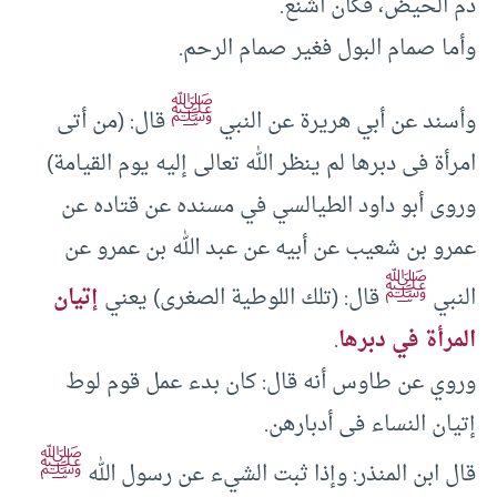
دم الحيض، فكان أشنع.
وأما صمام البول فغير صمام الرحم.
ﷺ
وأسند عن أبي هريرة عن النبي
قال: (من أتى
امرأة فى دبرها لم ينظر الله تعالى إليه يوم القيامة)
وروى أبو داود الطيالسي في مسنده عن قتاده عن
عمرو بن شعيب عن أبيه عن عبد الله بن عمرو عن
ﷺ
النبي
قال: (تلك اللوطية الصغرى) يعني
إتيان
المرأة في دبرها
.
وروي عن طاوس أنه قال: كان بدء عمل قوم لوط
إتيان النساء فى أدبارهن.
ﷺ
قال ابن المنذر: وإذا ثبت الشيء عن رسول الله