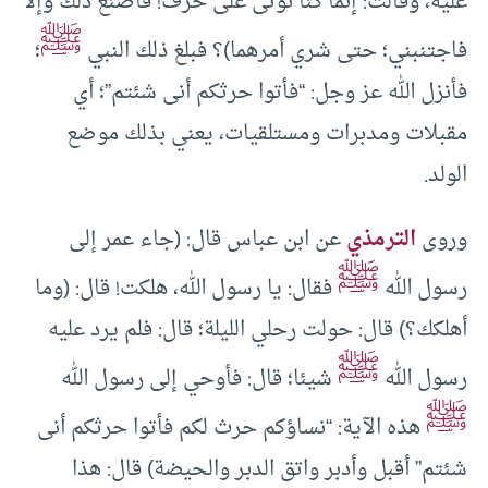
عليه، وقالت: إنما كنا نؤتى على حرف! فاصنع ذلك وإلا
ﷺ
فاجتنبني؛ حتى شري أمرهما)؟ فبلغ ذلك النبي
؛
فأنزل الله عز وجل: “فأتوا حرثكم أنى شئتم”؛ أي
مقبلات ومدبرات ومستلقيات، يعني بذلك موضع
الولد.
وروى
الترمذي
عن ابن عباس قال: (جاء عمر إلى
ﷺ
رسول الله
فقال: يا رسول الله، هلكت! قال: (وما
أهلكك؟) قال: حولت رحلي الليلة؛ قال: فلم يرد عليه
ﷺ
رسول الله
شيئا؛ قال: فأوحي إلى رسول الله
ﷺ
هذه الآية: “نساؤكم حرث لكم فأتوا حرثكم أنى
شئتم” أقبل وأدبر واتق الدبر والحيضة) قال: هذا