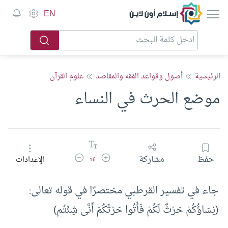
إسلام أون لاين
EN
الرئيسية
أصول وقواعد الفقه والمقاصد
علوم القرآن
موضع الحرث في النساء
زيادة حجم الخط
تقليل حجم الخط
حفظ
مشاركة
الإعدادات
16
‏جاء في تفسير القرطبي مختصرًا في قوله تعالى:
(نِسَاؤُكُمْ حَرْثٌ لَكُمْ فَأْتُوا حَرْثَكُمْ أَنَّى شِئْتُم)