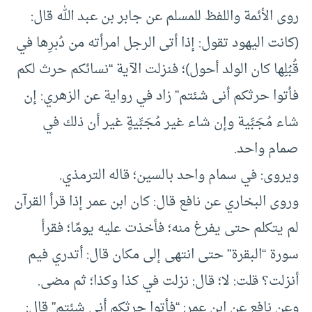
روى الأئمة واللفظ للمسلم عن جابر بن عبد الله قال:
(كانت اليهود تقول: إذا أتى الرجل امرأته من دُبرِها في
قُبُلِها كان الولد أحول)؛ فنزلت الآية “نسائكم حرث لكم
فأتوا حرثكم أنى شئتم” زاد في رواية عن الزهري: إن
شاء مُجَبِّية وإن شاء غير مُجَبِّيةٍ غير أن ذلك في
صمام واحد.
ويروى: في سمام واحد بالسين؛ قاله الترمذي.
وروى البخاري عن نافع قال: كان ابن عمر إذا قرأ القرآن
لم يتكلم حتى يفرغ منه؛ فأخذت عليه يومًا؛ فقرأ
سورة “البقرة” حتى انتهى إلى مكان قال: أتدري فيم
أنزلت؟ قلت: لا؛ قال: نزلت في كذا وكذا؛ ثم مضى.
وعن نافع عن ابن عمر: “فأتوا حرثكم أنى شئتم” قال: