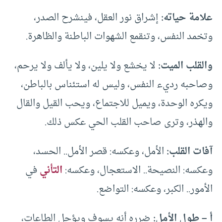
علامة حياته:
إشراق نور العقل، فينشرح الصدر،
وتخمد النفس، وتنقمع الشهوات الباطنة والظاهرة.
والقلب الميت:
لا يخشع ولا يلين، ولا يألف ولا يرحم،
وصاحبه رديء النفس، وليس له استئناس بالباطن،
ويكره الوحدة، ويميل للاجتماع، ويحب القيل والقال
والهذر، وترى صاحب القلب الحي عكس ذلك.
آفات القلب:
الأمل، وعكسه: قصر الأمل.. الحسد،
وعكسه: النصيحة.. الاستعجال، وعكسه:
التأني
في
الأمور.. الكبر، وعكسه: التواضع.
أ – طول الأمل:
ضرره أنه يسوف ويؤجل الطاعات،