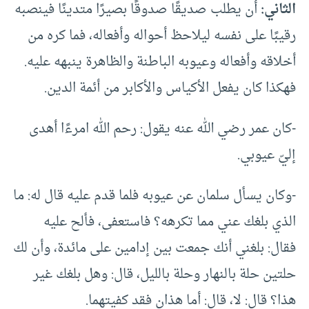
الثاني:
أن يطلب صديقًا صدوقًا بصيرًا متدينًا فينصبه
رقيبًا على نفسه ليلاحظ أحواله وأفعاله، فما كره من
أخلاقه وأفعاله وعيوبه الباطنة والظاهرة ينبهه عليه.
فهكذا كان يفعل الأكياس والأكابر من أئمة الدين.
-كان عمر رضي الله عنه يقول: رحم الله امرءًا أهدى
إليّ عيوبي.
-وكان يسأل سلمان عن عيوبه فلما قدم عليه قال له: ما
الذي بلغك عني مما تكرهه؟ فاستعفى، فألح عليه
فقال: بلغني أنك جمعت بين إدامين على مائدة، وأن لك
حلتين حلة بالنهار وحلة بالليل، قال: وهل بلغك غير
هذا؟ قال: لا، قال: أما هذان فقد كفيتهما.