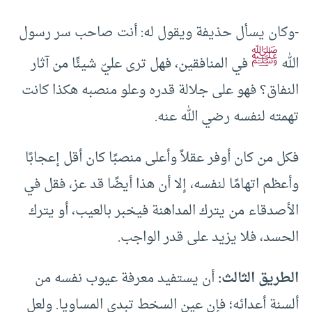
-وكان يسأل حذيفة ويقول له: أنت صاحب سر رسول
ﷺ
الله
في المنافقين، فهل ترى عليّ شيئًا من آثار
النفاق؟ فهو على جلالة قدره وعلو منصبه هكذا كانت
تهمته لنفسه رضي الله عنه.
فكل من كان أوفر عقلاً وأعلى منصبًا كان أقل إعجابًا
وأعظم اتهامًا لنفسه، إلا أن هذا أيضًا قد عز، فقل في
الأصدقاء من يترك المداهنة فيخبر بالعيب، أو يترك
الحسد، فلا يزيد على قدر الواجب.
الطريق الثالث:
أن يستفيد معرفة عيوب نفسه من
ألسنة أعدائه؛ فإن عين السخط تبدي المساويا. ولعل