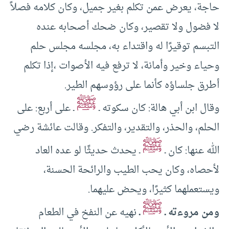
حاجة، يعرض عمن تكلم بغير جميل، وكان كلامه فصلاً
لا فضول ولا تقصير، وكان ضحك أصحابه عنده
التبسم توقيرًا له واقتداء به، مجلسه مجلس حلم
وحياء وخير وأمانة، لا ترفع فيه الأصوات ،إذا تكلم
أطرق جلساؤه كأنما على رؤوسهم الطير.
ﷺ
وقال ابن أبي هالة: كان سكوته ـ
ـ على أربع: على
الحلم، والحذر، والتقدير، والتفكر. وقالت عائشة رضي
ﷺ
الله عنها: كان ـ
ـ يحدث حديثًا لو عده العاد
لأحصاه، وكان يحب الطيب والرائحة الحسنة،
ويستعملهما كثيرًا، ويحض عليهما.
ﷺ
ومن مروءته ـ
ـ
نهيه عن النفخ في الطعام