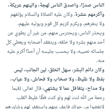
الناس صدرًا، واصدق الناس لهجة، والينهم عريكة،
وأكرمهم عشرة.
وكان عليه الصلاة والسلام يؤلفهم
ولا ينفرهم، ويكرم كريم كل قوم ويوليه عليهم،
ويحذر الناس، ويحترس منهم، من غير أن يطوي عن
أحد منهم بشره ولا خلقه، ويتفقد أصحابه ويعطي كل
جلسائه نصيبه، ولا يحسب جليسه أن أحدًا أكرم عليه
منه..
وكان دائم البشر، سهل الخلق، لين الجانب، ليس
بفظ ولا غليظ، ولا صخاب ولا فحاش، ولا عياب،
ولا مداح، يتغافل عما لا يشتهي،
قال تعالى: (فبما
رحمة من الله لنت لهم ولو كنت فظًا غليظ القلب
لانفضوا من حولك فاعف عنهم واستغفر لهم وشاورهم