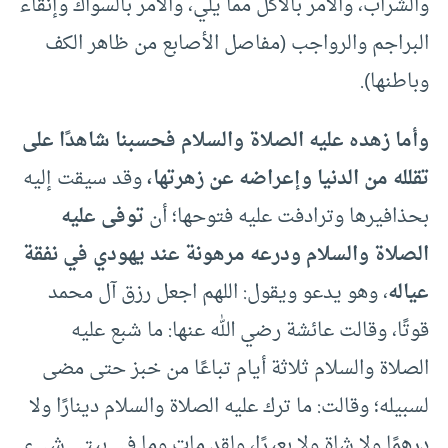
والشراب، والأمر بالأكل مما يلي، والأمر بالسواك وإنقاء
البراجم والرواجب (مفاصل الأصابع من ظاهر الكف
وباطنها).
وأما زهده عليه الصلاة والسلام فحسبنا شاهدًا على
تقلله من الدنيا وإعراضه عن زهرتها،
وقد سيقت إليه
بحذافيرها وترادفت عليه فتوحها؛ أن
توفى عليه
الصلاة والسلام ودرعه مرهونة عند يهودي في نفقة
عياله
، وهو يدعو ويقول: اللهم اجعل رزق آل محمد
قوتًا، وقالت عائشة رضي الله عنها: ما شبع عليه
الصلاة والسلام ثلاثة أيام تباعًا من خبز حتى مضى
لسبيله؛ وقالت: ما ترك عليه الصلاة والسلام دينارًا ولا
درهمًا ولا شاة ولا بعيرًا، ولقد مات وما في بيتي شيء