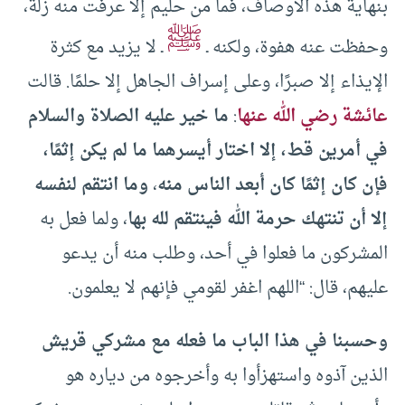
بنهاية هذه الأوصاف، فما من حليم إلا عرفت منه زلة،
ﷺ
وحفظت عنه هفوة، ولكنه ـ
ـ لا يزيد مع كثرة
الإيذاء إلا صبرًا، وعلى إسراف الجاهل إلا حلمًا. قالت
عائشة رضي الله عنها
:
ما خير عليه الصلاة والسلام
في أمرين قط، إلا اختار أيسرهما ما لم يكن إثمًا،
فإن كان إثمًا كان أبعد الناس منه
،
وما انتقم لنفسه
إلا أن تنتهك حرمة الله فينتقم لله بها
، ولما فعل به
المشركون ما فعلوا في أحد، وطلب منه أن يدعو
عليهم، قال: “اللهم اغفر لقومي فإنهم لا يعلمون.
وحسبنا في هذا الباب ما فعله مع مشركي قريش
الذين آذوه واستهزأوا به وأخرجوه من دياره هو