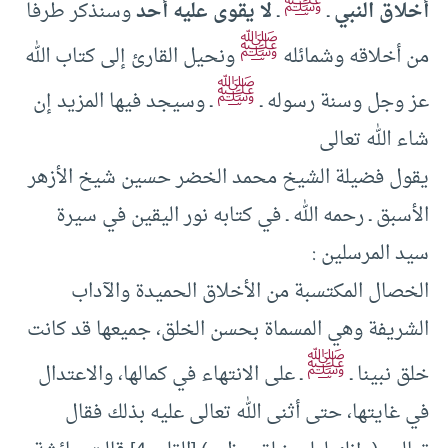
ﷺ
أخلاق النبي
ـ
ـ
لا يقوى عليه أحد
وسنذكر طرفا
ﷺ
من أخلاقه وشمائله
ونحيل القارئ إلى كتاب الله
ﷺ
عز وجل وسنة رسوله ـ
ـ وسيجد فيها المزيد إن
شاء الله تعالى
يقول فضيلة الشيخ محمد الخضر حسين شيخ الأزهر
الأسبق ـ رحمه الله ـ في كتابه نور اليقين في سيرة
سيد المرسلين :
الخصال المكتسبة من الأخلاق الحميدة والآداب
الشريفة وهي المسماة بحسن الخلق، جميعها قد كانت
ﷺ
خلق نبينا ـ
ـ على الانتهاء في كمالها، والاعتدال
في غايتها، حتى أثنى الله تعالى عليه بذلك فقال