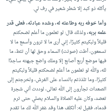
يأكله ذو كبد إلا شطر شعير في رف لي.
وأما خوفه ربه وطاعته له، وشده عبادته، فعلى قدر
علمه بربه،
ولذلك قال: لو تعلمون ما أعلم لضحكتم
قليلاً ولبكيتم كثيرًا، إني أرى ما لا ترون وأسمع ما لا
تسمعون، أطت (صوتت) السماء وحق لها أن تئط، ما
فيها موضع أربع أصابع إلا وملك واضع جبهته ساجدًا
لله، والله لو تعلمون ما أعلم لضحكتم قليلاً ولبكيتم
كثيرًا، وما تلذذتم بالنساء على الفرش، ولخرجتم إلى
الصعدات تجأرون إلى الله تعالى، لوددت أني شجرة
تعضد، وكان عليه الصلاة والسلام يصلي حتى ترم
قدماه، فقيل له: أتكلف هذا وقد غفر الله لك ما تقدم