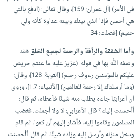
في الأمر) [آل عمران: 159]، وقال تعالى: (ادفع بالتي
هي أحسن فإذا الذي بينك وبينه عداوة كأنه ولي
حميم) [فصلت: 34.
وأما الشفقة والرأفة والرحمة لجميع الخلق
فقد
وصفه الله بها في قوله: (عزيز عليه ما عنتم حريص
عليكم بالمؤمنين رءوف رحيم) [التوبة: 128]، وقال:
(وما أرسلناك إلا رحمة للعالمين) [الأنبياء: 1.7]، وروى
أن أعرابيًا جاءه يطلب منه شيئًا فأعطاه، ثم قال:
أأحسنت إليك؟ قال الأعرابي: لا ولا أجملت. فغضب
المسلمون وقاموا إليه، فأشار إليهم أن كفوا، ثم قام
ودخل منزله وأرسل إليه وزاده شيئًا، ثم قال: أأحسنت