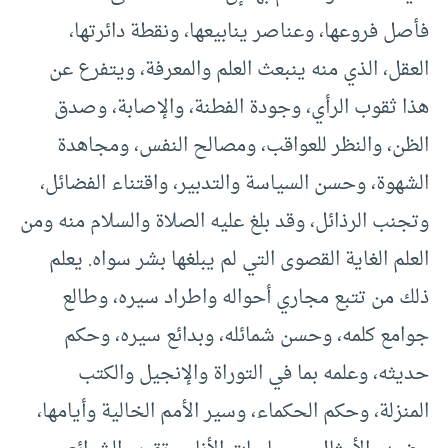
فأصل فروعها، وعناصر ينابيعها، ونقطة دائرتها،
العقل، الذي منه ينبعث العلم والمعرفة، ويتفرع عن
هذا ثقوب الرأي، وجودة الفطنة، والإصابة، وصدق
الظن، والنظر للعواقب، ومصالح النفس، ومجاهدة
الشهوة، وحسن السياسة والتدبير، واقتناء الفضائل،
وتجنب الرذائل، وقد بلغ عليه الصلاة والسلام منه ومن
العلم الغاية القصوى التي لم يبلغها بشر سواه. يعلم
ذلك من تتبع مجاري أحواله واطراد سيره، وطالع
جوامع كلمه، وحسن شمائله، وبدائع سيره، وحكم
حديثه، وعلمه بما في التوراة والإنجيل والكتب
المنزلة، وحكم الحكماء، وسير الأمم الخالية وأيامها،