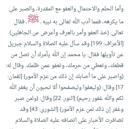
وأما الحلم والاحتمال والعفو مع المقدرة، والصبر على
ﷺ
ما يكرهه، فمما أدب الله تعالى به نبيه ـ
ـ فقال
تعالى: (خذ العفو وأمر بالعرف وأعرض عن الجاهلين)
[الأعراف: 199] وقد سأل عليه الصلاة والسلام جبريل
عن تأويلها فقال: يا محمد إن الله يأمرك أن تصل من
قطعك، وتعطي من حرمك، وتعفو عمن ظلمك. وقال له:
(واصبر على ما أصابك إن ذلك من عزم الأمور) [لقمان:
17] وقال: (وليعفوا وليصفحوا ألا تحبون أن يغفر الله
لكم والله غفور رحيم) [النور: 22] وقال: (ولمن صبر
وغفر إن ذلك لمن عزم الأمور) [الشورى: 43] وقد
تضافرت الأخبار على اتصافه عليه الصلاة والسلام