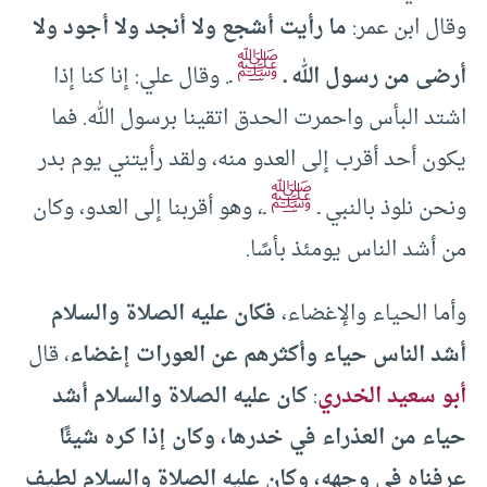
وقال ابن عمر:
ما رأيت أشجع ولا أنجد ولا أجود ولا
ﷺ
أرضى من رسول الله ـ
ـ. وقال علي: إنا كنا إذا
اشتد البأس واحمرت الحدق اتقينا برسول الله. فما
يكون أحد أقرب إلى العدو منه، ولقد رأيتني يوم بدر
ﷺ
ونحن نلوذ بالنبي ـ
ـ، وهو أقربنا إلى العدو، وكان
من أشد الناس يومئذ بأسًا.
وأما الحياء والإغضاء،
فكان عليه الصلاة والسلام
أشد الناس حياء وأكثرهم عن العورات إغضاء
، قال
أبو سعيد الخدري
:
كان عليه الصلاة والسلام أشد
حياء من العذراء في خدرها، وكان إذا كره شيئًا
عرفناه في وجهه، وكان عليه الصلاة والسلام لطيف