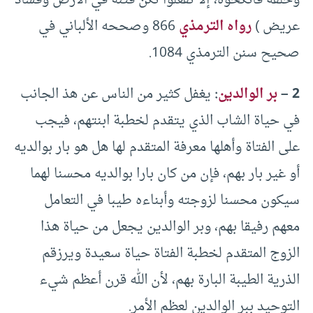
وخلقه فأنكحوه، إلا تفعلوا تكن فتنة في الأرض وفساد
عريض )
رواه الترمذي
866 وصححه الألباني في
صحيح سنن الترمذي 1084.
2 –
بر الوالدين
:
يغفل كثير من الناس عن هذ الجانب
في حياة الشاب الذي يتقدم لخطبة ابنتهم، فيجب
على الفتاة وأهلها معرفة المتقدم لها هل هو بار بوالديه
أو غير بار بهم، فإن من كان بارا بوالديه محسنا لهما
سيكون محسنا لزوجته وأبناءه طيبا في التعامل
معهم رفيقا بهم، وبر الوالدين يجعل من حياة هذا
الزوج المتقدم لخطبة الفتاة حياة سعيدة ويرزقم
الذرية الطيبة البارة بهم، لأن الله قرن أعظم شيء
التوحيد ببر الوالدين لعظم الأمر.