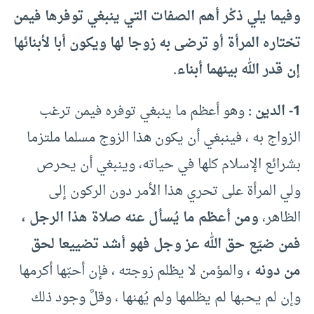
وفيما يلي ذكْر أهم الصفات التي ينبغي توفرها فيمن
تختاره المرأة أو ترضى به زوجا لها ويكون أبا لأبنائها
إن قدر الله بينهما أبناء.
1- الدين :
وهو أعظم ما ينبغي توفره فيمن ترغب
الزواج به ، فينبغي أن يكون هذا الزوج مسلما ملتزما
بشرائع الإسلام كلها في حياته، وينبغي أن يحرص
ولي المرأة على تحري هذا الأمر دون الركون إلى
الظاهر،
ومن أعظم ما يُسأل عنه صلاة هذا الرجل ،
فمن ضيّع حق الله عز وجل فهو أشد تضييعا لحق
من دونه ،
والمؤمن لا يظلم زوجته ، فإن أحبّها أكرمها
وإن لم يحبها لم يظلمها ولم يُهنها ، وقلَّ وجود ذلك