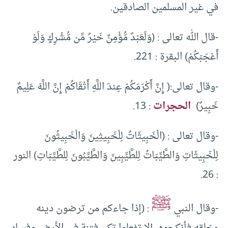
في غير المسلمين الصادقين.
-قال الله تعالى : (وَلَعَبْدٌ مُّؤْمِنٌ خَيْرٌ مِّن مُّشْرِكٍ وَلَوْ
أَعْجَبَكُمْ) البقرة : 221.
-وقال تعالى:( إِنَّ أَكْرَمَكُمْ عِندَ اللَّهِ أَتْقَاكُمْ إِنَّ اللَّهَ عَلِيمٌ
خَبِيرٌ)
الحجرات
: 13.
-وقال تعالى : (الْخَبِيثَاتُ لِلْخَبِيثِينَ وَالْخَبِيثُونَ
لِلْخَبِيثَاتِ وَالطَّيِّبَاتُ لِلطَّيِّبِينَ وَالطَّيِّبُونَ لِلطَّيِّبَاتِ) النور
: 26.
ﷺ
-وقال النبي
: (إذا جاءكم من ترضون دينه