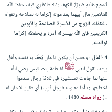
تَسْطِع عَّلَيْهِ صَبْرًا) الكهف : 82 فانظري كيف حفظ الله
للغلامين مال أبيهما بعد موته إكراما له لصلاحه وتقواه
،
فكذلك الزوج من الأسرة الصالحة والأبوين
الكريمين فإن الله ييسر له أمره و يحفظه إكراما
لوالديه.
4 -المال :
وحسن أن يكون ذا مال يُعفّ به نفسه وأهل
ﷺ
بيته ، لقول النبي
لفاطمة بنت قيس رضي الله
عنها لما جاءت تستشيره في ثلاثة رجال تقدموا
لخطبتها : ( أما معاوية فرجل تَرِب ( أي فقير لا مال له
.. )
رواه مسلم
1480 .