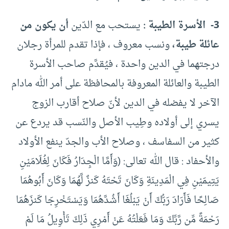
3- الأسرة الطيبة :
يستحب مع الدّين
أن يكون من
عائلة طيبة،
ونسب معروف ، فإذا تقدم للمرأة رجلان
درجتهما في الدين واحدة ، فيُقدَّم صاحب الأسرة
الطيبة والعائلة المعروفة بالمحافظة على أمر الله مادام
الآخر لا يفضله في الدين لأنّ صلاح أقارب الزوج
يسري إلى أولاده وطِيب الأصل والنّسب قد يردع عن
كثير من السفاسف ، وصلاح الأب والجدّ ينفع الأولاد
والأحفاد : قال الله تعالى: (وَأَمَّا الْجِدَارُ فَكَانَ لِغُلَامَيْنِ
يَتِيمَيْنِ فِي الْمَدِينَةِ وَكَانَ تَحْتَهُ كَنزٌ لَّهُمَا وَكَانَ أَبُوهُمَا
صَالِحًا فَأَرَادَ رَبُّكَ أَنْ يَبْلُغَا أَشُدَّهُمَا وَيَسْتَخْرِجَا كَنزَهُمَا
رَحْمَةً مِّن رَّبِّكَ وَمَا فَعَلْتُهُ عَنْ أَمْرِي ذَلِكَ تَأْوِيلُ مَا لَمْ