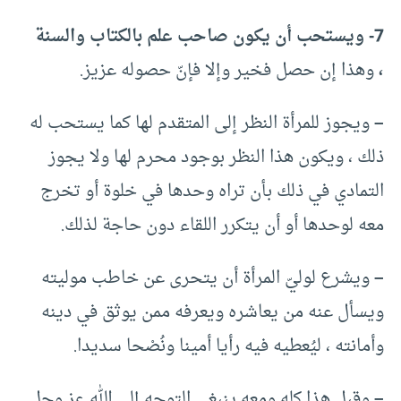
7- ويستحب أن يكون صاحب علم بالكتاب والسنة
،
وهذا إن حصل فخير وإلا فإنّ حصوله عزيز.
–
ويجوز للمرأة النظر إلى المتقدم لها كما يستحب له
ذلك ، ويكون هذا النظر بوجود محرم لها ولا يجوز
التمادي في ذلك بأن تراه وحدها في خلوة أو تخرج
معه لوحدها أو أن يتكرر اللقاء دون حاجة لذلك.
–
ويشرع لوليّ المرأة أن يتحرى عن خاطب موليته
ويسأل عنه من يعاشره ويعرفه ممن يوثق في دينه
وأمانته ، ليُعطيه فيه رأيا أمينا ونُصْحا سديدا.
–
وقبل هذا كله ومعه ينبغي التوجه إلى الله عز وجل