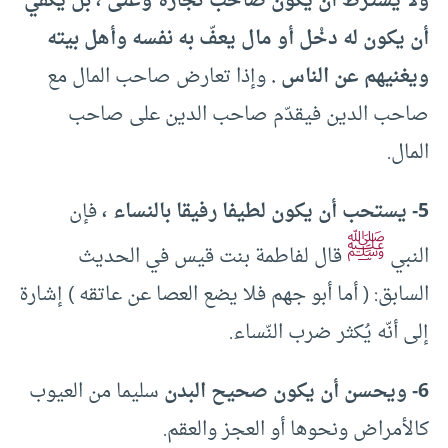
ولا يشترط أن يكون صاحب تجارة وغنى ، بل يكفي
أن يكون له دخْل أو مال يعفّ به نفسه وأهل بيته
ويغنيهم عن الناس .
وإذا تعارض صاحب المال مع
صاحب الدين فيقدّم صاحب الدين على صاحب
المال.
5- يستحب أن يكون لطيفا رفيقا بالنساء ،
فإن
ﷺ
النبي
قال لفاطمة بنت قيس في الحديث
السابق: ( أما أبو جهم فلا يضع العصا عن عاتقه ) إشارة
إلى أنّه يُكثر ضرب النّساء.
6- ويحسن أن يكون صحيح البدن
سليما من العيوب
كالأمراض ونحوها أو العجز والعقم.